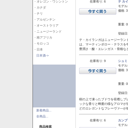
在庫有り: 6
テ カ
- オレゴン・ワシントン
モデル
- カナダ
価格: 3
- チリ
- アルゼンチン
重量: 0
- オーストラリア
- ニュージーランド
登録日:
- 南アフリカ
テ・カイランガはニュージーランド
- モロッコ
は、マーティンボロー・テラスを
豊潤さ・酸・エレンガス・骨格な
- 日本
日本酒->
在庫有り: 9
シュミ
モデル
価格: 3
重量: 0
登録日:
樹の上で凍ったブドウを収穫しプ
ックな香りと蜂蜜の様なアロマが
どのエレガントなフレーヴァ―が後
新着商品...
全商品...
在庫有り: 6
カンブ
モデル
商品検索