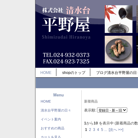
HOME
shopのトップ
ブログ清水台平野屋の日
Menu
HOME
新着商品
表示順:
清水台平野屋の日々
イベント案内
1
から
10
を表示中 (新着商品の数
おすすめの商品
1
2
3
4
5
...
[次へ >>]
カートを見る