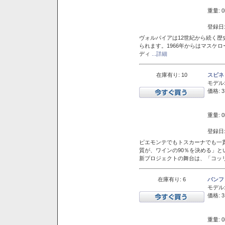
重量: 0
登録日:
ヴォルパイアは12世紀から続く歴
られます。1966年からはマスケ
ディ
...詳細
在庫有り: 10
スピネ
モデル
価格: 3
重量: 0
登録日:
ピエモンテでもトスカーナでも一
質が、ワインの90％を決める」
新プロジェクトの舞台は、「コッ
在庫有り: 6
バンフ
モデル
価格: 3
重量: 0