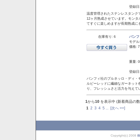
登録日:
温度管理されたステンレスタンクで
12ヶ月熟成させています。モン
てすぐに楽しめますが長期熟成に
在庫有り: 6
バンフ
モデル
価格: 7
重量: 0
登録日:
バンフィ社のブルネッロ・ディ・
ルビーレッドに繊細なガーネット
り、フレッシュさと活力を与えて
1
から
10
を表示中 (新着商品の数
1
2
3
4
5
...
[次へ >>]
Copyright(c) 2008