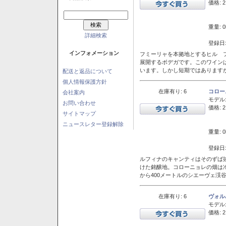
価格: 2
重量: 0
詳細検索
登録日:
インフォメーション
フミーリャを本拠地とするヒル フ
展開するボデガです。このワイン
います。しかし短期ではあります
配送と返品について
個人情報保護方針
在庫有り: 6
コロー
会社案内
モデル
お問い合わせ
価格: 2
サイトマップ
ニュースレター登録解除
重量: 0
登録日:
ルフィナのキャンティはそのずば
けた銘醸地。コローニョレの畑は
から400メートルのシエーヴェ渓
在庫有り: 6
ヴォル
モデル
価格: 2