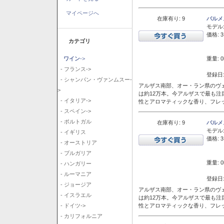
マイページへ
在庫有り: 9
バルメ
モデル
価格: 3
カテゴリ
重量: 0
ワイン
->
- フランス->
登録日:
- シャンパン・ヴァンムスー-
アルザス南部、オー・ラン県のヴェ
>
は約12万本。今アルザスで最も
- イタリア->
性とアロマティックな香り、フレ
- スペイン->
- ポルトガル
在庫有り: 9
バルメ
モデル
- イギリス
価格: 3
- オーストリア
- ブルガリア
重量: 0
- ハンガリー
- ルーマニア
登録日:
- ジョージア
アルザス南部、オー・ラン県のヴェ
- イスラエル
は約12万本。今アルザスで最も
性とアロマティックな香り、フレ
- ドイツ->
- カリフォルニア