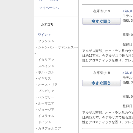
マイページへ
在庫有り: 9
バルメ
モデル
価格: 3
カテゴリ
重量: 0
ワイン
->
- フランス->
登録日:
- シャンパン・ヴァンムスー-
アルザス南部、オー・ラン県のヴェ
>
は約12万本。今アルザスで最も
- イタリア->
性とアロマティックな香り、フレ
- スペイン->
- ポルトガル
在庫有り: 9
バルメ
モデル
- イギリス
価格: 3
- オーストリア
- ブルガリア
重量: 0
- ハンガリー
- ルーマニア
登録日:
- ジョージア
アルザス南部、オー・ラン県のヴェ
- イスラエル
は約12万本。今アルザスで最も
性とアロマティックな香り、フレ
- ドイツ->
- カリフォルニア