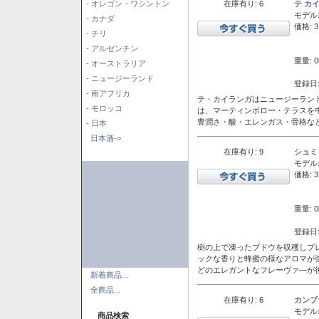
在庫有り: 6
テ カ
- オレゴン・ワシントン
モデル
- カナダ
価格: 3
- チリ
- アルゼンチン
重量: 0
- オーストラリア
- ニュージーランド
登録日:
- 南アフリカ
テ・カイランガはニュージーランド
- モロッコ
は、マーティンボロー・テラスを
豊潤さ・酸・エレンガス・骨格な
- 日本
日本酒->
在庫有り: 9
シュミ
モデル
価格: 3
重量: 0
登録日:
樹の上で凍ったブドウを収穫しプ
ックな香りと蜂蜜の様なアロマが
どのエレガントなフレーヴァ―が後
新着商品...
全商品...
在庫有り: 6
カンブ
モデル
商品検索