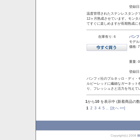
登録日:
温度管理されたステンレスタンクで
12ヶ月熟成させています。モン
てすぐに楽しめますが長期熟成に
在庫有り: 6
バンフ
モデル
価格: 7
重量: 0
登録日:
バンフィ社のブルネッロ・ディ・
ルビーレッドに繊細なガーネット
り、フレッシュさと活力を与えて
1
から
10
を表示中 (新着商品の数
1
2
3
4
5
...
[次へ >>]
Copyright(c) 2008