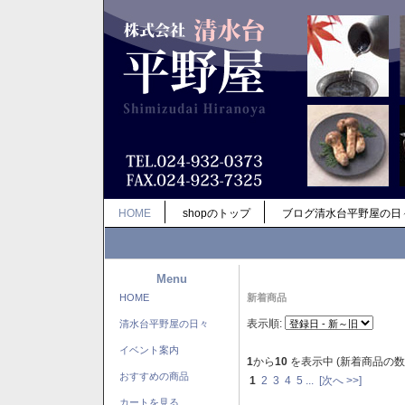
HOME
shopのトップ
ブログ清水台平野屋の日
Menu
HOME
新着商品
表示順:
清水台平野屋の日々
イベント案内
1
から
10
を表示中 (新着商品の数
おすすめの商品
1
2
3
4
5
...
[次へ >>]
カートを見る