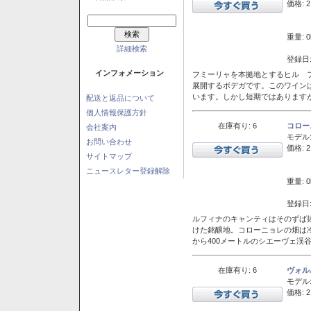
価格: 2
重量: 0
詳細検索
登録日:
インフォメーション
フミーリャを本拠地とするヒル フ
展開するボデガです。このワイン
います。しかし短期ではあります
配送と返品について
個人情報保護方針
在庫有り: 6
コロー
会社案内
モデル
お問い合わせ
価格: 2
サイトマップ
ニュースレター登録解除
重量: 0
登録日:
ルフィナのキャンティはそのずば
けた銘醸地。コローニョレの畑は
から400メートルのシエーヴェ渓
在庫有り: 6
ヴォル
モデル
価格: 2