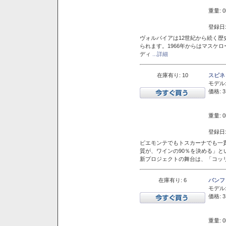
重量: 0
登録日:
ヴォルパイアは12世紀から続く歴
られます。1966年からはマスケ
ディ
...詳細
在庫有り: 10
スピネ
モデル
価格: 3
重量: 0
登録日:
ピエモンテでもトスカーナでも一
質が、ワインの90％を決める」
新プロジェクトの舞台は、「コッ
在庫有り: 6
バンフ
モデル
価格: 3
重量: 0