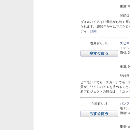
重量: 0
登録日:
ヴォルパイアは12世紀から続く歴
られます。1966年からはマスケ
ディ
...詳細
在庫有り: 10
スピネ
モデル
価格: 3
重量: 0
登録日:
ピエモンテでもトスカーナでも一
質が、ワインの90％を決める」
新プロジェクトの舞台は、「コッ
在庫有り: 6
バンフ
モデル
価格: 3
重量: 0