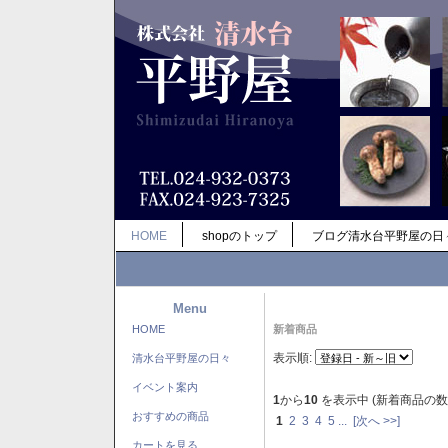
HOME
shopのトップ
ブログ清水台平野屋の日
Menu
HOME
新着商品
表示順:
清水台平野屋の日々
イベント案内
1
から
10
を表示中 (新着商品の数
おすすめの商品
1
2
3
4
5
...
[次へ >>]
カートを見る