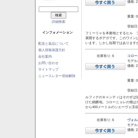
価格: 2
重量: 0
詳細検索
登録日:
インフォメーション
フミーリャを本拠地とするヒル フ
展開するボデガです。このワイン
います。しかし短期ではあります
配送と返品について
個人情報保護方針
在庫有り: 6
コロー
会社案内
モデル
お問い合わせ
価格: 2
サイトマップ
ニュースレター登録解除
重量: 0
登録日:
ルフィナのキャンティはそのずば
けた銘醸地。コローニョレの畑は
から400メートルのシエーヴェ渓
在庫有り: 6
ヴォル
モデル
価格: 2