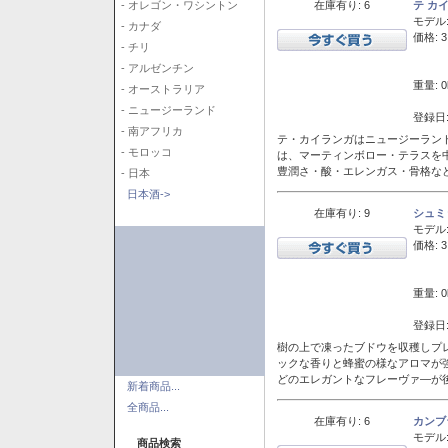
在庫有り: 6
テ カ
- オレゴン・ワシントン
モデル
- カナダ
価格: 3
- チリ
- アルゼンチン
重量: 0
- オーストラリア
- ニュージーランド
登録日:
- 南アフリカ
テ・カイランガはニュージーランド
- モロッコ
は、マーティンボロー・テラスを
豊潤さ・酸・エレンガス・骨格な
- 日本
日本酒->
在庫有り: 9
シュミ
モデル
価格: 3
重量: 0
登録日:
樹の上で凍ったブドウを収穫しプ
ックな香りと蜂蜜の様なアロマが
どのエレガントなフレーヴァ―が後
新着商品...
全商品...
在庫有り: 6
カンブ
モデル
商品検索