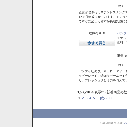
登録日:
温度管理されたステンレスタンクで
12ヶ月熟成させています。モン
てすぐに楽しめますが長期熟成に
在庫有り: 6
バンフ
モデル
価格: 7
重量: 0
登録日:
バンフィ社のブルネッロ・ディ・
ルビーレッドに繊細なガーネット
り、フレッシュさと活力を与えて
1
から
10
を表示中 (新着商品の数
1
2
3
4
5
...
[次へ >>]
Copyright(c) 2008