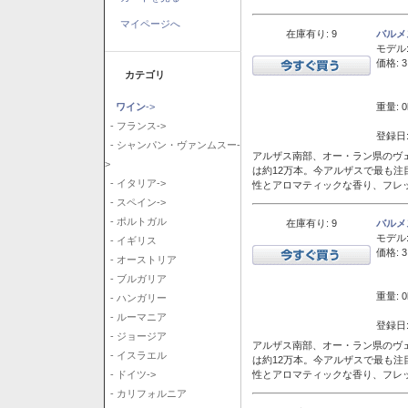
マイページへ
在庫有り: 9
バルメ
モデル
価格: 3
カテゴリ
重量: 0
ワイン
->
- フランス->
登録日:
- シャンパン・ヴァンムスー-
アルザス南部、オー・ラン県のヴェ
>
は約12万本。今アルザスで最も
- イタリア->
性とアロマティックな香り、フレ
- スペイン->
- ポルトガル
在庫有り: 9
バルメ
モデル
- イギリス
価格: 3
- オーストリア
- ブルガリア
重量: 0
- ハンガリー
- ルーマニア
登録日:
- ジョージア
アルザス南部、オー・ラン県のヴェ
- イスラエル
は約12万本。今アルザスで最も
性とアロマティックな香り、フレ
- ドイツ->
- カリフォルニア