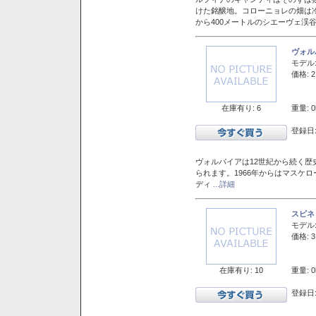
けた銘醸地。コローニョレの畑は
から400メートルのシエーヴェ渓
ヴォル
モデル
価格: 2
在庫有り: 6
重量: 0
登録日:
ヴォルパイアは12世紀から続く歴
られます。1966年からはマスケ
ディ
...詳細
スピネ
モデル
価格: 3
在庫有り: 10
重量: 0
登録日: