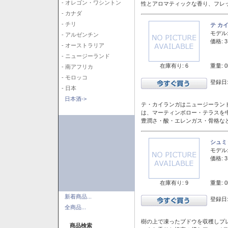
- オレゴン・ワシントン
性とアロマティックな香り、フレ
- カナダ
- チリ
テ カ
モデル
- アルゼンチン
価格: 3
- オーストラリア
- ニュージーランド
在庫有り: 6
重量: 0
- 南アフリカ
- モロッコ
登録日:
- 日本
日本酒->
テ・カイランガはニュージーランド
は、マーティンボロー・テラスを
豊潤さ・酸・エレンガス・骨格な
シュミ
モデル
価格: 3
在庫有り: 9
重量: 0
新着商品...
登録日:
全商品...
樹の上で凍ったブドウを収穫しプ
商品検索