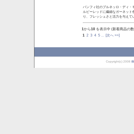
バンフィ社のブルネッロ・ディ・
ルビーレッドに繊細なガーネット
り、フレッシュさと活力を与えて
1
から
10
を表示中 (新着商品の数
1
2
3
4
5
...
[次へ >>]
Copyright(c) 2008