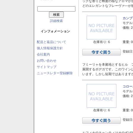
ックな香りと蜂蜜の様なアロマが
どのエレガントなフレーヴァ―が後
カンブ
詳細検索
モデル
価格: 2
インフォメーション
在庫有り: 6
重量: 0
配送と返品について
個人情報保護方針
登録日:
会社案内
お問い合わせ
フミーリャを本拠地とするヒル フ
サイトマップ
展開するボデガです。このワイン
ニュースレター登録解除
います。しかし短期ではあります
コロー
モデル
価格: 2
在庫有り: 6
重量: 0
登録日:
ルフィナのキャンティはそのずば