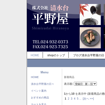
HOME
shopのトップ
ブログ清水台平野屋の日
Menu
HOME
新着商品
表示順:
清水台平野屋の日々
イベント案内
1
から
10
を表示中 (新着商品の数
おすすめの商品
1
2
3
4
5
...
[次へ >>]
カートを見る