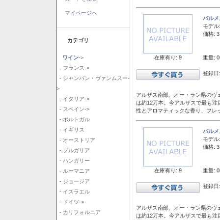
マイページへ
バルメ
モデル
価格: 3
カテゴリ
在庫有り: 9
重量: 0
ワイン
->
- フランス->
登録日:
- シャンパン・ヴァンムスー-
>
アルザス南部、オー・ラン県のヴェ
- イタリア->
は約12万本。今アルザスで最も
- スペイン->
性とアロマティックな香り、フレ
- ポルトガル
- イギリス
バルメ
モデル
- オーストリア
価格: 3
- ブルガリア
- ハンガリー
在庫有り: 9
重量: 0
- ルーマニア
- ジョージア
登録日:
- イスラエル
- ドイツ->
アルザス南部、オー・ラン県のヴェ
- カリフォルニア
は約12万本。今アルザスで最も