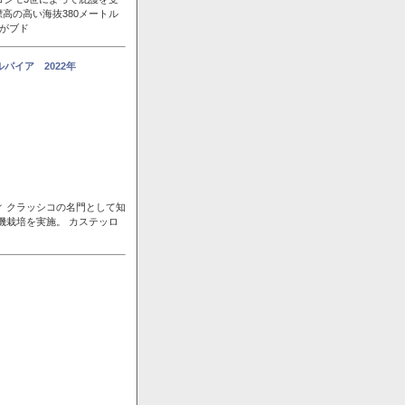
高の高い海抜380メートル
風がブド
パイア 2022年
ィ クラッシコの名門として知
機栽培を実施。 カステッロ