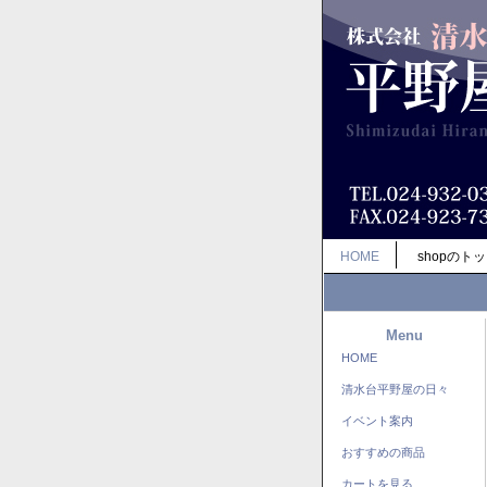
HOME
shopのト
Menu
HOME
清水台平野屋の日々
イベント案内
おすすめの商品
カートを見る