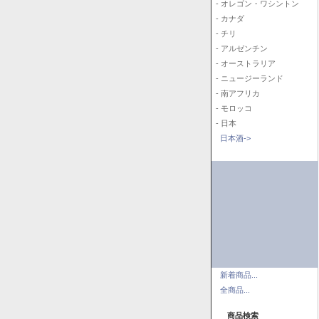
- オレゴン・ワシントン
- カナダ
- チリ
- アルゼンチン
- オーストラリア
- ニュージーランド
- 南アフリカ
- モロッコ
- 日本
日本酒->
新着商品...
全商品...
商品検索