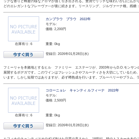
ックな香りと蜂蜜の様なアロマが強く引き出される。豊潤でリッチな味わいが口に広が
どのエレガントなフレーヴァ―が後に続きます。リースリング、ジルヴァーナ種。残糖：16
カンブラウ ブラウ 2022年
モデル:
価格: 2,200円
在庫有り: 6
重量: 0kg
登録日: 2026年01月28日(水)
フミーリャを本拠地とするヒル ファミリー エステーツが、2003年からD.O.モンサ
展開するボデガです。このワインはフレッシュさやフルーティさを大切にしているため、
います。しかし短期ではありますが、必ず樽熟成を行います。ブルーベリーやプラム、
コローニョレ キャンティ ルフィーナ 2022年
モデル:
価格: 2,500円
在庫有り: 6
重量: 0kg
登録日: 2026年01月28日(水)
ルフィナのキャンティはそのずば抜けた品質の高さから、18世紀、時のトスカーナ大公