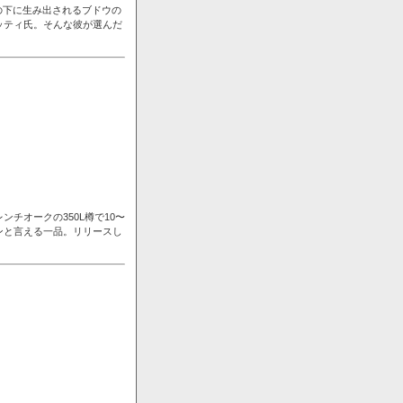
の下に生み出されるブドウの
ッティ氏。そんな彼が選んだ
チオークの350L樽で10〜
ンと言える一品。リリースし