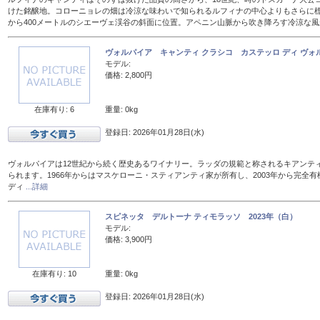
けた銘醸地。コローニョレの畑は冷涼な味わいで知られるルフィナの中心よりもさらに標
から400メートルのシエーヴェ渓谷の斜面に位置。アペニン山脈から吹き降ろす冷涼な
ヴォルパイア キャンティ クラシコ カステッロ ディ ヴォル
モデル:
価格: 2,800円
在庫有り: 6
重量: 0kg
登録日: 2026年01月28日(水)
ヴォルパイアは12世紀から続く歴史あるワイナリー。ラッダの規範と称されるキアンテ
られます。1966年からはマスケローニ・スティアンティ家が所有し、2003年から完全有
ディ
...詳細
スピネッタ デルトーナ ティモラッソ 2023年（白）
モデル:
価格: 3,900円
在庫有り: 10
重量: 0kg
登録日: 2026年01月28日(水)