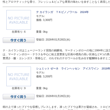
性とアロマティックな香り、フレッシュ＆ピュアな果実の味わいを余すことなく表現し
テ カイランガ ＴＫピノノワール 2024年
モデル:
価格: 3,300円
在庫有り: 6
重量: 0kg
登録日: 2026年01月28日(水)
テ・カイランガはニュージーランド屈指の銘醸地、マーティンボローの地に1984年に設
は、マーティンボロー・テラスを中心に粘土質豊富な区画や標高の高い区画など4つの異
豊潤さ・酸・エレンガス・骨格など、それぞれのテロワールが生み出す醍醐味を余すと
シュミット ゼーネ ラインヘッセン アイスワイン 2018年 
モデル:
価格: 3,200円
在庫有り: 9
重量: 0kg
登録日: 2026年01月28日(水)
樹の上で凍ったブドウを収穫しプレスします。凍ったブドウは果汁が凝縮され、トロピ