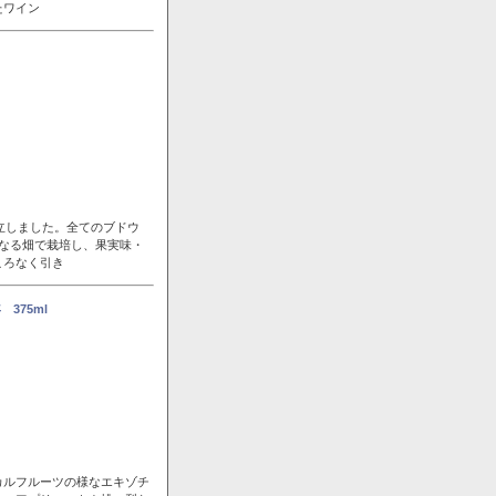
たワイン
立しました。全てのブドウ
なる畑で栽培し、果実味・
ころなく引き
375ml
カルフルーツの様なエキゾチ