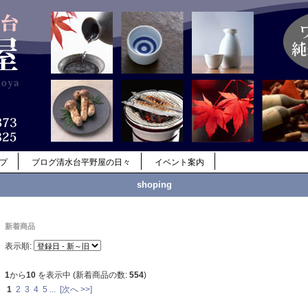
ップ
ブログ清水台平野屋の日々
イベント案内
shoping
新着商品
表示順:
1
から
10
を表示中 (新着商品の数:
554
)
1
2
3
4
5
...
[次へ >>]