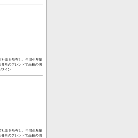
自社畑を所有し、年間生産量
畑各所のブレンドで品種の個
たワイン
自社畑を所有し、年間生産量
畑各所のブレンドで品種の個