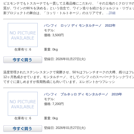
ピエモンテでもトスカーナでも一貫して土着品種にこだわり、「その土地のミクロリマ
質が、ワインの90％を決める」という信念で、ワイン造りを続けるジョルジョ・リヴェ
新プロジェクトの舞台は、「コッリ・トルトネージ」のエリアです。
...詳細
バンフィ ロッソ ディ モンタルチーノ 2022年
モデル:
価格: 3,500円
在庫有り: 6
重量: 0kg
登録日: 2026年01月27日(火)
温度管理されたステンレスタンクで発酵させ、50％はフレンチオークの大樽、残りはフレン
12ヶ月熟成させています。モンタルチーノ、そしてバンフィのスーパークラシックワイ
てすぐに楽しめますが長期熟成にも向いています。エレガントかつフレッシ
バンフィ ブルネッロ ディ モンタルチーノ 2019年
モデル:
価格: 7,200円
在庫有り: 6
重量: 0kg
登録日: 2026年01月27日(火)