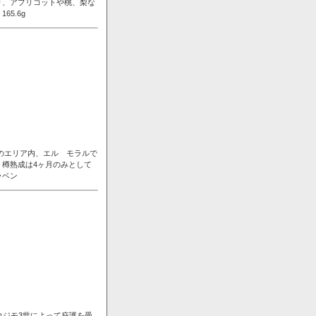
り、アプリコットや桃、梨な
5.6g
ンのエリア内、エル モラルで
樽熟成は4ヶ月のみとして
ラベン
コジモ3世によって庇護を受