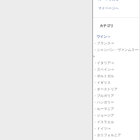
マイページへ
カテゴリ
ワイン
->
- フランス->
- シャンパン・ヴァンムスー-
>
- イタリア->
- スペイン->
- ポルトガル
- イギリス
- オーストリア
- ブルガリア
- ハンガリー
- ルーマニア
- ジョージア
- イスラエル
- ドイツ->
- カリフォルニア