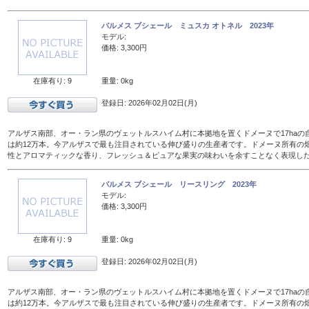
バルメス ブシェール ミュスカ オトネル 2023年
モデル:
価格: 3,300円
在庫有り: 9
重量: 0kg
登録日: 2026年02月02日(月)
アルザス南部、オー・ラン県のヴェットルスハイム村に本拠地を置くドメーヌで17haの
は約12万本。今アルザスで最も注目されている伸び盛りの生産者です。ドメーヌ所有の
性とアロマティックな香り、フレッシュ＆ピュアな果実の味わいを余すことなく表現し
バルメス ブシェール リースリング 2023年
モデル:
価格: 3,300円
在庫有り: 9
重量: 0kg
登録日: 2026年02月02日(月)
アルザス南部、オー・ラン県のヴェットルスハイム村に本拠地を置くドメーヌで17haの
は約12万本。今アルザスで最も注目されている伸び盛りの生産者です。ドメーヌ所有の