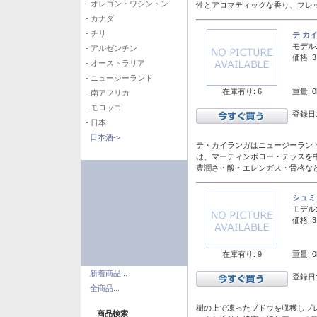
- オレゴン・ワシントン
性とアロマティックな香り、フレ
- カナダ
- チリ
テ カ
モデル
- アルゼンチン
価格: 3
- オーストラリア
- ニュージーランド
在庫有り: 6
重量: 0
- 南アフリカ
- モロッコ
登録日:
- 日本
日本酒->
テ・カイランガはニュージーランド
は、マーティンボロー・テラスを
豊潤さ・酸・エレンガス・骨格な
シュミ
モデル
価格: 3
在庫有り: 9
重量: 0
新着商品...
登録日:
全商品...
樹の上で凍ったブドウを収穫しプ
商品検索