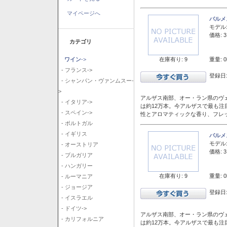
マイページへ
バルメ
モデル
価格: 3
カテゴリ
在庫有り: 9
重量: 0
ワイン
->
- フランス->
登録日:
- シャンパン・ヴァンムスー-
>
アルザス南部、オー・ラン県のヴェ
- イタリア->
は約12万本。今アルザスで最も
- スペイン->
性とアロマティックな香り、フレ
- ポルトガル
- イギリス
バルメ
モデル
- オーストリア
価格: 3
- ブルガリア
- ハンガリー
在庫有り: 9
重量: 0
- ルーマニア
- ジョージア
登録日:
- イスラエル
- ドイツ->
アルザス南部、オー・ラン県のヴェ
- カリフォルニア
は約12万本。今アルザスで最も