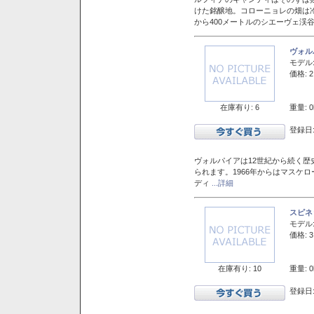
けた銘醸地。コローニョレの畑は
から400メートルのシエーヴェ渓
ヴォル
モデル
価格: 2
在庫有り: 6
重量: 0
登録日:
ヴォルパイアは12世紀から続く歴
られます。1966年からはマスケ
ディ
...詳細
スピネ
モデル
価格: 3
在庫有り: 10
重量: 0
登録日: