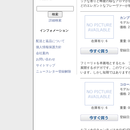
ックな香りと蜂蜜の様なアロマが
どのエレガントなフレーヴァ―が後
カンブ
詳細検索
モデル
価格: 2
インフォメーション
在庫有り: 6
重量: 0
配送と返品について
個人情報保護方針
登録日:
会社案内
お問い合わせ
フミーリャを本拠地とするヒル フ
サイトマップ
展開するボデガです。このワイン
ニュースレター登録解除
います。しかし短期ではあります
コロー
モデル
価格: 2
在庫有り: 6
重量: 0
登録日:
ルフィナのキャンティはそのずば