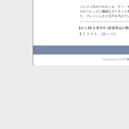
バンフィ社のブルネッロ・ディ・
ルビーレッドに繊細なガーネット
り、フレッシュさと活力を与えて
1
から
10
を表示中 (新着商品の数
1
2
3
4
5
...
[次へ >>]
Copyright(c) 2008