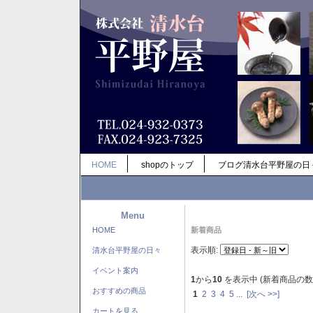
HOME
shopのトップ
ブログ清水台平野屋の日
Menu
HOME
新着商品
表示順:
清水台平野屋の日々
イベント案内
1
から
10
を表示中 (新着商品の数
おすすめの商品
1
2
3
4
5
...
[次へ >>]
カートを見る