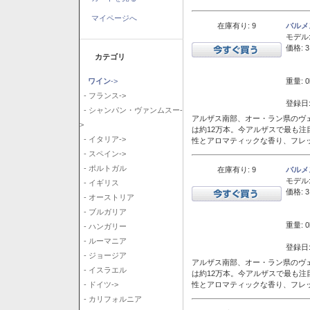
マイページへ
在庫有り: 9
バルメ
モデル
価格: 3
カテゴリ
重量: 0
ワイン
->
- フランス->
登録日:
- シャンパン・ヴァンムスー-
アルザス南部、オー・ラン県のヴェ
>
は約12万本。今アルザスで最も
- イタリア->
性とアロマティックな香り、フレ
- スペイン->
- ポルトガル
在庫有り: 9
バルメ
モデル
- イギリス
価格: 3
- オーストリア
- ブルガリア
重量: 0
- ハンガリー
- ルーマニア
登録日:
- ジョージア
アルザス南部、オー・ラン県のヴェ
- イスラエル
は約12万本。今アルザスで最も
性とアロマティックな香り、フレ
- ドイツ->
- カリフォルニア