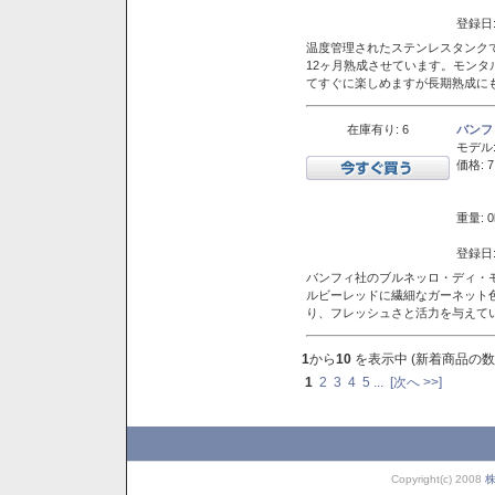
登録日:
温度管理されたステンレスタンクで
12ヶ月熟成させています。モン
てすぐに楽しめますが長期熟成に
在庫有り: 6
バンフ
モデル
価格: 7
重量: 0
登録日:
バンフィ社のブルネッロ・ディ・
ルビーレッドに繊細なガーネット
り、フレッシュさと活力を与えて
1
から
10
を表示中 (新着商品の数
1
2
3
4
5
...
[次へ >>]
Copyright(c) 2008