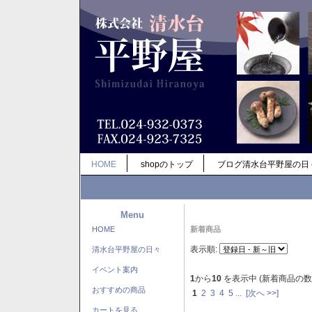
HOME
shopのトップ
ブログ清水台平野屋の日
Menu
HOME
新着商品
表示順:
清水台平野屋の日々
イベント案内
1
から
10
を表示中 (新着商品の数
おすすめの商品
1
2
3
4
5
...
[次へ >>]
カートを見る