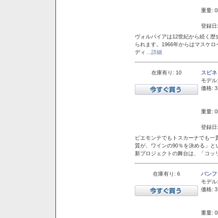
重量: 0
登録日:
ヴォルパイアは12世紀から続く歴
られます。1966年からはマスケ
ディ
...詳細
在庫有り: 10
スピネ
モデル
価格: 3
重量: 0
登録日:
ピエモンテでもトスカーナでも一
質が、ワインの90％を決める」
新プロジェクトの舞台は、「コッ
在庫有り: 6
バンフ
モデル
価格: 3
重量: 0