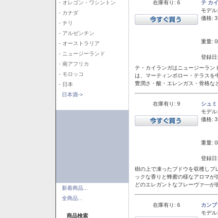
在庫有り: 6
テ カ
- オレゴン・ワシントン
モデル
- カナダ
価格: 3
- チリ
- アルゼンチン
重量: 0
- オーストラリア
- ニュージーランド
登録日:
- 南アフリカ
テ・カイランガはニュージーランド
- モロッコ
は、マーティンボロー・テラスを
豊潤さ・酸・エレンガス・骨格な
- 日本
日本酒->
在庫有り: 9
シュミ
モデル
価格: 3
重量: 0
登録日:
樹の上で凍ったブドウを収穫しプ
ックな香りと蜂蜜の様なアロマが
どのエレガントなフレーヴァ―が後
新着商品...
全商品...
在庫有り: 6
カンブ
モデル
商品検索