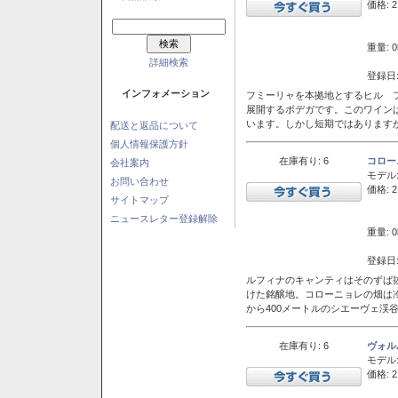
価格: 2
重量: 0
詳細検索
登録日:
インフォメーション
フミーリャを本拠地とするヒル フ
展開するボデガです。このワイン
います。しかし短期ではあります
配送と返品について
個人情報保護方針
在庫有り: 6
コロー
会社案内
モデル
お問い合わせ
価格: 2
サイトマップ
ニュースレター登録解除
重量: 0
登録日:
ルフィナのキャンティはそのずば
けた銘醸地。コローニョレの畑は
から400メートルのシエーヴェ渓
在庫有り: 6
ヴォル
モデル
価格: 2