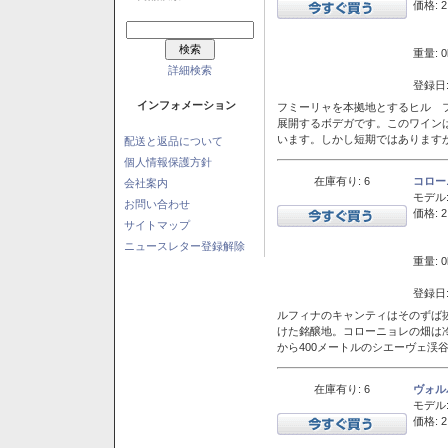
価格: 2
重量: 0
詳細検索
登録日:
インフォメーション
フミーリャを本拠地とするヒル フ
展開するボデガです。このワイン
います。しかし短期ではあります
配送と返品について
個人情報保護方針
在庫有り: 6
コロー
会社案内
モデル
お問い合わせ
価格: 2
サイトマップ
ニュースレター登録解除
重量: 0
登録日:
ルフィナのキャンティはそのずば
けた銘醸地。コローニョレの畑は
から400メートルのシエーヴェ渓
在庫有り: 6
ヴォル
モデル
価格: 2