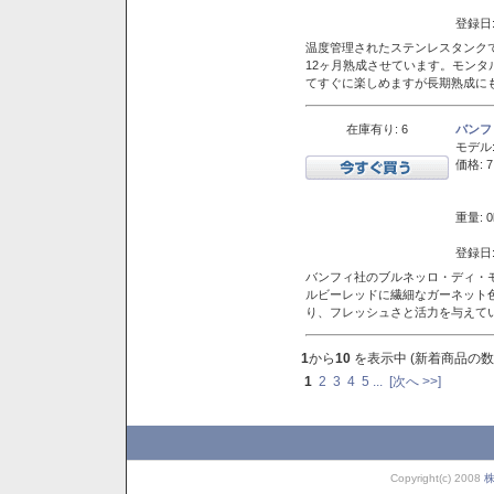
登録日:
温度管理されたステンレスタンクで
12ヶ月熟成させています。モン
てすぐに楽しめますが長期熟成に
在庫有り: 6
バンフ
モデル
価格: 7
重量: 0
登録日:
バンフィ社のブルネッロ・ディ・
ルビーレッドに繊細なガーネット
り、フレッシュさと活力を与えて
1
から
10
を表示中 (新着商品の数
1
2
3
4
5
...
[次へ >>]
Copyright(c) 2008