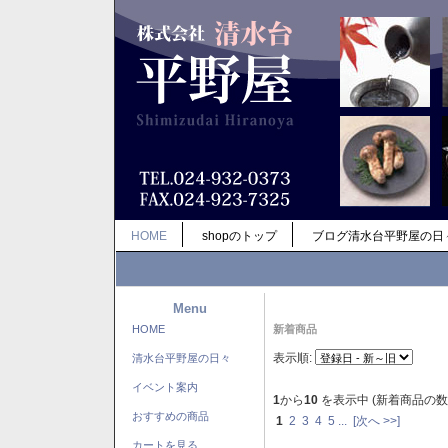
HOME
shopのトップ
ブログ清水台平野屋の日
Menu
HOME
新着商品
表示順:
清水台平野屋の日々
イベント案内
1
から
10
を表示中 (新着商品の数
おすすめの商品
1
2
3
4
5
...
[次へ >>]
カートを見る