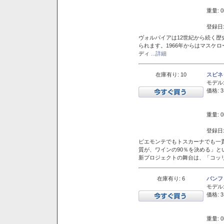
重量: 0
登録日:
ヴォルパイアは12世紀から続く歴
られます。1966年からはマスケ
ディ
...詳細
在庫有り: 10
スピネ
モデル
価格: 3
重量: 0
登録日:
ピエモンテでもトスカーナでも一
質が、ワインの90％を決める」
新プロジェクトの舞台は、「コッ
在庫有り: 6
バンフ
モデル
価格: 3
重量: 0