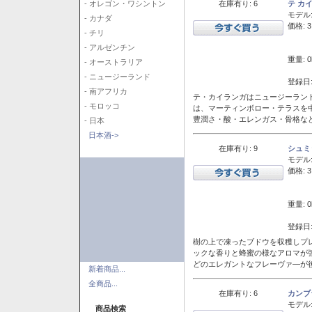
在庫有り: 6
テ カ
- オレゴン・ワシントン
モデル
- カナダ
価格: 3
- チリ
- アルゼンチン
重量: 0
- オーストラリア
- ニュージーランド
登録日:
- 南アフリカ
テ・カイランガはニュージーランド
- モロッコ
は、マーティンボロー・テラスを
豊潤さ・酸・エレンガス・骨格な
- 日本
日本酒->
在庫有り: 9
シュミ
モデル
価格: 3
重量: 0
登録日:
樹の上で凍ったブドウを収穫しプ
ックな香りと蜂蜜の様なアロマが
どのエレガントなフレーヴァ―が後
新着商品...
全商品...
在庫有り: 6
カンブ
モデル
商品検索