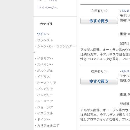
マイページへ
在庫有り: 9
バルメ
モデル
価格: 3
カテゴリ
重量: 0
ワイン
->
- フランス->
登録日:
- シャンパン・ヴァンムスー-
アルザス南部、オー・ラン県のヴェ
>
は約12万本。今アルザスで最も
- イタリア->
性とアロマティックな香り、フレ
- スペイン->
- ポルトガル
在庫有り: 9
バルメ
モデル
- イギリス
価格: 3
- オーストリア
- ブルガリア
重量: 0
- ハンガリー
- ルーマニア
登録日:
- ジョージア
アルザス南部、オー・ラン県のヴェ
- イスラエル
は約12万本。今アルザスで最も
性とアロマティックな香り、フレ
- ドイツ->
- カリフォルニア