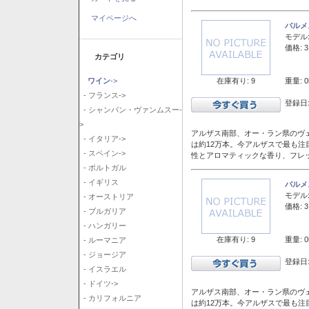
マイページへ
バルメ
モデル
価格: 3
カテゴリ
在庫有り: 9
重量: 0
ワイン
->
- フランス->
登録日:
- シャンパン・ヴァンムスー-
>
アルザス南部、オー・ラン県のヴェ
- イタリア->
は約12万本。今アルザスで最も
- スペイン->
性とアロマティックな香り、フレ
- ポルトガル
- イギリス
バルメ
モデル
- オーストリア
価格: 3
- ブルガリア
- ハンガリー
在庫有り: 9
重量: 0
- ルーマニア
- ジョージア
登録日:
- イスラエル
- ドイツ->
アルザス南部、オー・ラン県のヴェ
- カリフォルニア
は約12万本。今アルザスで最も