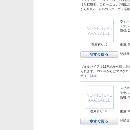
けた銘醸地。コローニョレの畑は
から400メートルのシエーヴェ渓
ヴォル
モデル
価格: 2
在庫有り: 6
重量: 0
登録日:
ヴォルパイアは12世紀から続く歴
られます。1966年からはマスケ
ディ
...詳細
スピネ
モデル
価格: 3
在庫有り: 10
重量: 0
登録日: