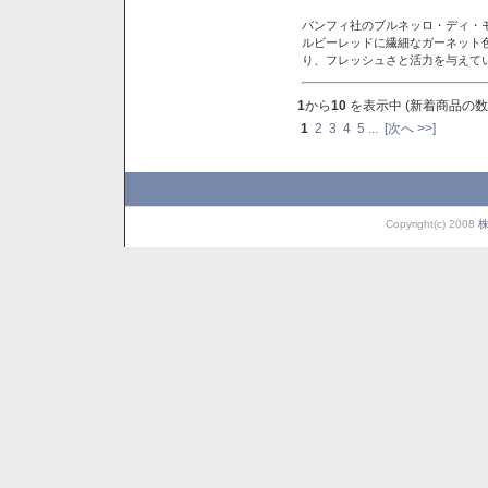
バンフィ社のブルネッロ・ディ・
ルビーレッドに繊細なガーネット
り、フレッシュさと活力を与えて
1
から
10
を表示中 (新着商品の数
1
2
3
4
5
...
[次へ >>]
Copyright(c) 2008