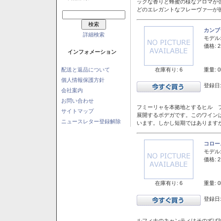
ックな香りと蜂蜜の様なアロマが
どのエレガントなフレーヴァ―が後
カンブ
詳細検索
モデル
価格: 2
インフォメーション
在庫有り: 6
重量: 0
配送と返品について
個人情報保護方針
登録日:
会社案内
お問い合わせ
フミーリャを本拠地とするヒル フ
サイトマップ
展開するボデガです。このワイン
ニュースレター登録解除
います。しかし短期ではあります
コロー
モデル
価格: 2
在庫有り: 6
重量: 0
登録日:
ルフィナのキャンティはそのずば