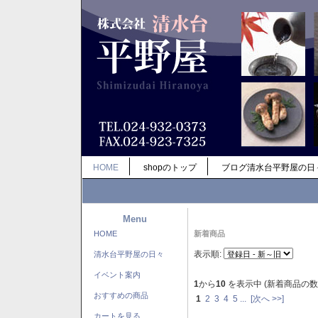
HOME
shopのトップ
ブログ清水台平野屋の日
Menu
HOME
新着商品
表示順:
清水台平野屋の日々
イベント案内
1
から
10
を表示中 (新着商品の数
おすすめの商品
1
2
3
4
5
...
[次へ >>]
カートを見る