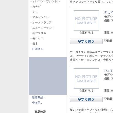
- オレゴン・ワシントン
性とアロマティックな香り、フレ
- カナダ
- チリ
テ カ
モデル
- アルゼンチン
価格: 3
- オーストラリア
- ニュージーランド
在庫有り: 6
重量: 0
- 南アフリカ
- モロッコ
登録日:
- 日本
日本酒->
テ・カイランガはニュージーランド
は、マーティンボロー・テラスを
豊潤さ・酸・エレンガス・骨格な
シュミ
モデル
価格: 3
在庫有り: 9
重量: 0
新着商品...
登録日:
全商品...
樹の上で凍ったブドウを収穫しプ
商品検索