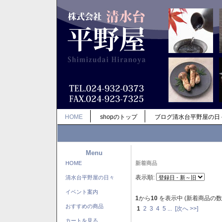
HOME
shopのトップ
ブログ清水台平野屋の日
Menu
HOME
新着商品
表示順:
清水台平野屋の日々
イベント案内
1
から
10
を表示中 (新着商品の数
おすすめの商品
1
2
3
4
5
...
[次へ >>]
カートを見る