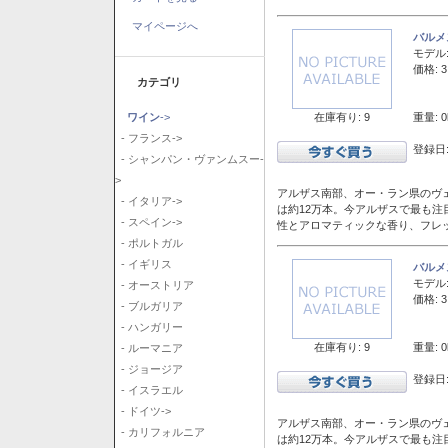
マイページへ
バルメ
モデル
価格: 3
カテゴリ
在庫有り: 9
重量: 0
ワイン
->
- フランス->
登録日:
- シャンパン・ヴァンムスー-
>
アルザス南部、オー・ラン県のヴェ
- イタリア->
は約12万本。今アルザスで最も
- スペイン->
性とアロマティックな香り、フレ
- ポルトガル
- イギリス
バルメ
モデル
- オーストリア
価格: 3
- ブルガリア
- ハンガリー
在庫有り: 9
重量: 0
- ルーマニア
- ジョージア
登録日:
- イスラエル
- ドイツ->
アルザス南部、オー・ラン県のヴェ
- カリフォルニア
は約12万本。今アルザスで最も