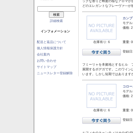
ックな香りと蜂蜜の様なアロマが
どのエレガントなフレーヴァ―が後
カンブ
詳細検索
モデル
価格: 2
インフォメーション
在庫有り: 6
重量: 0
配送と返品について
個人情報保護方針
登録日:
会社案内
お問い合わせ
フミーリャを本拠地とするヒル フ
サイトマップ
展開するボデガです。このワイン
ニュースレター登録解除
います。しかし短期ではあります
コロー
モデル
価格: 2
在庫有り: 6
重量: 0
登録日:
ルフィナのキャンティはそのずば