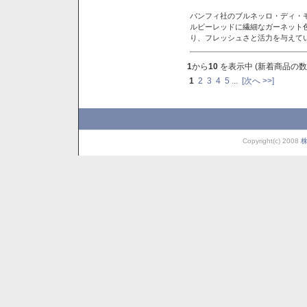
バンフィ社のブルネッロ・ディ・
ルビーレッドに繊細なガーネット
り、フレッシュさと活力を与えて
1
から
10
を表示中 (新着商品の数
1
2
3
4
5
...
[次へ >>]
Copyright(c) 2008