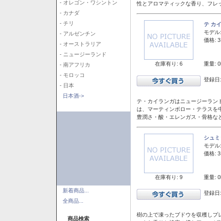
- オレゴン・ワシントン
性とアロマティックな香り、フレ
- カナダ
- チリ
テ カ
モデル
- アルゼンチン
価格: 3
- オーストラリア
- ニュージーランド
在庫有り: 6
重量: 0
- 南アフリカ
- モロッコ
登録日:
- 日本
日本酒->
テ・カイランガはニュージーランド
は、マーティンボロー・テラスを
豊潤さ・酸・エレンガス・骨格な
シュミ
モデル
価格: 3
在庫有り: 9
重量: 0
新着商品...
登録日:
全商品...
樹の上で凍ったブドウを収穫しプ
商品検索