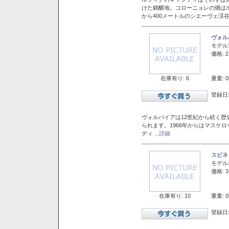
けた銘醸地。コローニョレの畑は
から400メートルのシエーヴェ渓
ヴォル
モデル
価格: 2
在庫有り: 6
重量: 0
登録日:
ヴォルパイアは12世紀から続く歴
られます。1966年からはマスケ
ディ
...詳細
スピネ
モデル
価格: 3
在庫有り: 10
重量: 0
登録日: