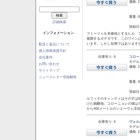
価格: 2
重量: 0
詳細検索
登録日:
インフォメーション
フミーリャを本拠地とするヒル フ
展開するボデガです。このワイン
います。しかし短期ではあります
配送と返品について
個人情報保護方針
在庫有り: 6
コロー
会社案内
モデル
お問い合わせ
価格: 2
サイトマップ
ニュースレター登録解除
重量: 0
登録日:
ルフィナのキャンティはそのずば
けた銘醸地。コローニョレの畑は
から400メートルのシエーヴェ渓
在庫有り: 6
ヴォル
モデル
価格: 2