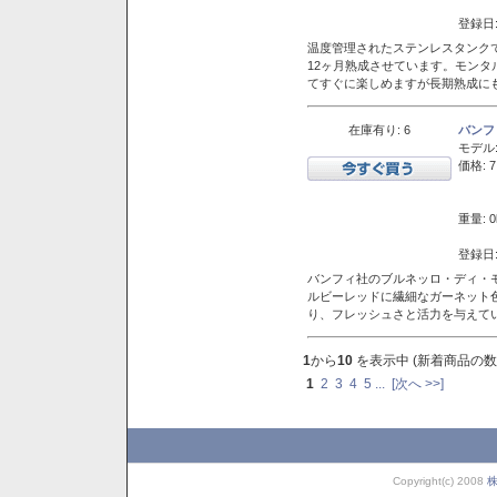
登録日:
温度管理されたステンレスタンクで
12ヶ月熟成させています。モン
てすぐに楽しめますが長期熟成に
在庫有り: 6
バンフ
モデル
価格: 7
重量: 0
登録日:
バンフィ社のブルネッロ・ディ・
ルビーレッドに繊細なガーネット
り、フレッシュさと活力を与えて
1
から
10
を表示中 (新着商品の数
1
2
3
4
5
...
[次へ >>]
Copyright(c) 2008