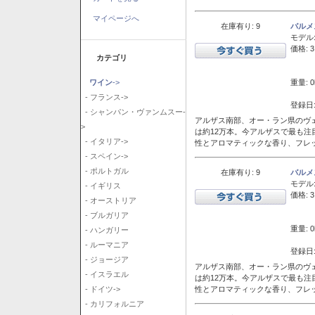
マイページへ
在庫有り: 9
バルメ
モデル
価格: 3
カテゴリ
重量: 0
ワイン
->
- フランス->
登録日:
- シャンパン・ヴァンムスー-
アルザス南部、オー・ラン県のヴェ
>
は約12万本。今アルザスで最も
- イタリア->
性とアロマティックな香り、フレ
- スペイン->
- ポルトガル
在庫有り: 9
バルメ
モデル
- イギリス
価格: 3
- オーストリア
- ブルガリア
重量: 0
- ハンガリー
- ルーマニア
登録日:
- ジョージア
アルザス南部、オー・ラン県のヴェ
- イスラエル
は約12万本。今アルザスで最も
性とアロマティックな香り、フレ
- ドイツ->
- カリフォルニア