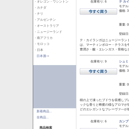
在庫有り: 6
テ カ
- オレゴン・ワシントン
モデル
- カナダ
価格: 3
- チリ
- アルゼンチン
重量: 0
- オーストラリア
- ニュージーランド
登録日:
- 南アフリカ
テ・カイランガはニュージーランド
- モロッコ
は、マーティンボロー・テラスを
豊潤さ・酸・エレンガス・骨格な
- 日本
日本酒->
在庫有り: 9
シュミ
モデル
価格: 3
重量: 0
登録日:
樹の上で凍ったブドウを収穫しプ
ックな香りと蜂蜜の様なアロマが
どのエレガントなフレーヴァ―が後
新着商品...
全商品...
在庫有り: 6
カンブ
モデル
商品検索