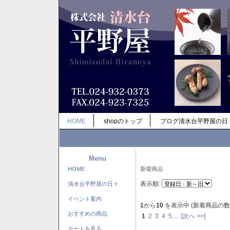
HOME
shopのトップ
ブログ清水台平野屋の日
Menu
HOME
新着商品
表示順:
清水台平野屋の日々
イベント案内
1
から
10
を表示中 (新着商品の数
おすすめの商品
1
2
3
4
5
...
[次へ >>]
カートを見る