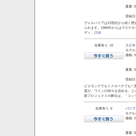
重量: 0
登録日:
ヴォルパイアは12世紀から続く歴
られます。1966年からはマスケ
ディ
...詳細
在庫有り: 10
スピネ
モデル
価格: 3
重量: 0
登録日:
ピエモンテでもトスカーナでも一
質が、ワインの90％を決める」
新プロジェクトの舞台は、「コッ
在庫有り: 6
バンフ
モデル
価格: 3
重量: 0