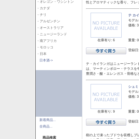
- オレゴン・ワシントン
性とアロマティックな香り、フレ
- カナダ
- チリ
テ カ
モデル
- アルゼンチン
価格: 3
- オーストラリア
- ニュージーランド
在庫有り: 6
重量: 0
- 南アフリカ
- モロッコ
登録日:
- 日本
日本酒->
テ・カイランガはニュージーランド
は、マーティンボロー・テラスを
豊潤さ・酸・エレンガス・骨格な
シュミ
モデル
価格: 3
在庫有り: 9
重量: 0
新着商品...
登録日:
全商品...
樹の上で凍ったブドウを収穫しプ
商品検索