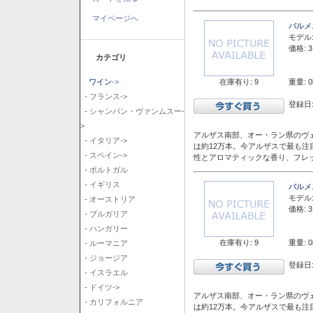
マイページへ
バルメ
モデル
価格: 3
カテゴリ
在庫有り: 9
重量: 0
ワイン
->
- フランス->
登録日:
- シャンパン・ヴァンムスー-
>
アルザス南部、オー・ラン県のヴェ
- イタリア->
は約12万本。今アルザスで最も
- スペイン->
性とアロマティックな香り、フレ
- ポルトガル
- イギリス
バルメ
モデル
- オーストリア
価格: 3
- ブルガリア
- ハンガリー
在庫有り: 9
重量: 0
- ルーマニア
- ジョージア
登録日:
- イスラエル
- ドイツ->
アルザス南部、オー・ラン県のヴェ
- カリフォルニア
は約12万本。今アルザスで最も