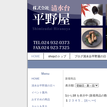
HOME
shopのトップ
ブログ清水台平野屋の日
Menu
HOME
新着商品
表示順:
清水台平野屋の日々
イベント案内
1
から
10
を表示中 (新着商品の数
おすすめの商品
1
2
3
4
5
...
[次へ >>]
カートを見る