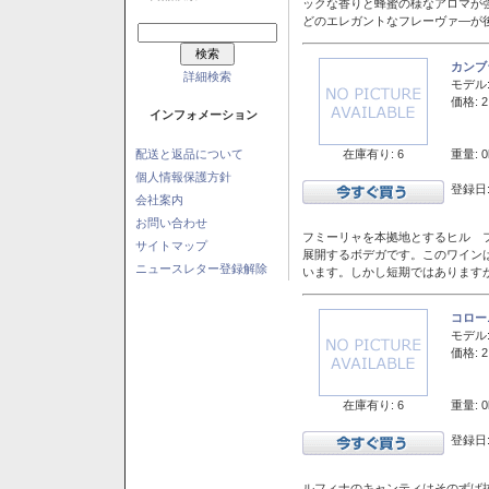
ックな香りと蜂蜜の様なアロマが
どのエレガントなフレーヴァ―が後
カンブ
詳細検索
モデル
価格: 2
インフォメーション
在庫有り: 6
重量: 0
配送と返品について
個人情報保護方針
登録日:
会社案内
お問い合わせ
フミーリャを本拠地とするヒル フ
サイトマップ
展開するボデガです。このワイン
ニュースレター登録解除
います。しかし短期ではあります
コロー
モデル
価格: 2
在庫有り: 6
重量: 0
登録日:
ルフィナのキャンティはそのずば