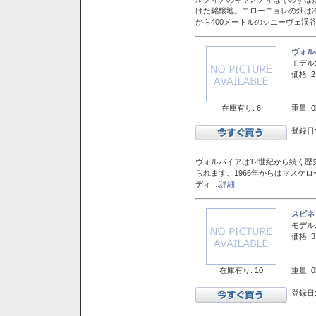
けた銘醸地。コローニョレの畑は
から400メートルのシエーヴェ渓
ヴォル
モデル
価格: 2
在庫有り: 6
重量: 0
登録日:
ヴォルパイアは12世紀から続く歴
られます。1966年からはマスケ
ディ
...詳細
スピネ
モデル
価格: 3
在庫有り: 10
重量: 0
登録日: