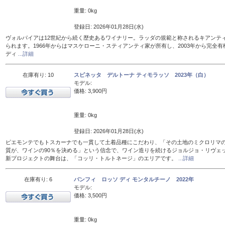
重量: 0kg
登録日: 2026年01月28日(水)
ヴォルパイアは12世紀から続く歴史あるワイナリー。ラッダの規範と称されるキアンテ
られます。1966年からはマスケローニ・スティアンティ家が所有し、2003年から完全有
ディ
...詳細
在庫有り: 10
スピネッタ デルトーナ ティモラッソ 2023年（白）
モデル:
価格: 3,900円
重量: 0kg
登録日: 2026年01月28日(水)
ピエモンテでもトスカーナでも一貫して土着品種にこだわり、「その土地のミクロリマ
質が、ワインの90％を決める」という信念で、ワイン造りを続けるジョルジョ・リヴェ
新プロジェクトの舞台は、「コッリ・トルトネージ」のエリアです。
...詳細
在庫有り: 6
バンフィ ロッソ ディ モンタルチーノ 2022年
モデル:
価格: 3,500円
重量: 0kg