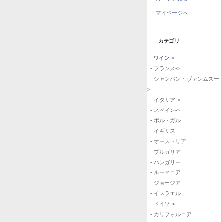
マイページへ
カテゴリ
ワイン
->
- フランス->
- シャンパン・ヴァンムスー-
>
- イタリア->
- スペイン->
- ポルトガル
- イギリス
- オーストリア
- ブルガリア
- ハンガリー
- ルーマニア
- ジョージア
- イスラエル
- ドイツ->
- カリフォルニア