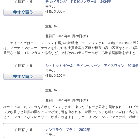
在庫有り: 6
テ カイランガ ＴＫピノノワール 2024年
モデル:
価格: 3,300円
重量: 0kg
登録日: 2026年01月28日(水)
テ・カイランガはニュージーランド屈指の銘醸地、マーティンボローの地に1984年に設
は、マーティンボロー・テラスを中心に粘土質豊富な区画や標高の高い区画など4つの異
豊潤さ・酸・エレンガス・骨格など、それぞれのテロワールが生み出す醍醐味を余すと
在庫有り: 9
シュミット ゼーネ ラインヘッセン アイスワイン 2018年 
モデル:
価格: 3,200円
重量: 0kg
登録日: 2026年01月28日(水)
樹の上で凍ったブドウを収穫しプレスします。凍ったブドウは果汁が凝縮され、トロピ
ックな香りと蜂蜜の様なアロマが強く引き出される。豊潤でリッチな味わいが口に広が
どのエレガントなフレーヴァ―が後に続きます。リースリング、ジルヴァーナ種。残糖：16
在庫有り: 6
カンブラウ ブラウ 2022年
モデル: