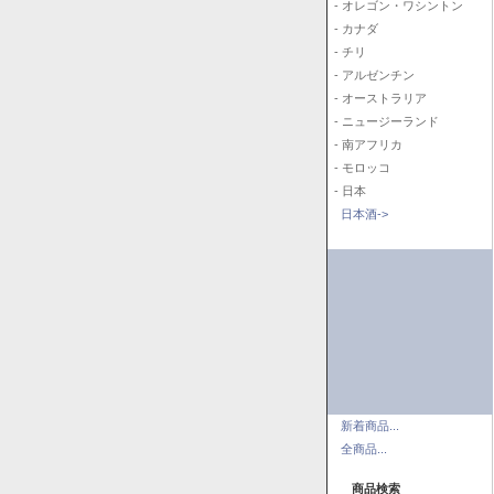
- オレゴン・ワシントン
- カナダ
- チリ
- アルゼンチン
- オーストラリア
- ニュージーランド
- 南アフリカ
- モロッコ
- 日本
日本酒->
新着商品...
全商品...
商品検索