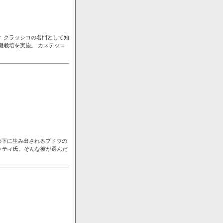
ィ クラッシコの名門として知
機栽培を実施。 カステッロ
の下に生み出されるブドウの
ッティ氏。そんな彼が選んだ