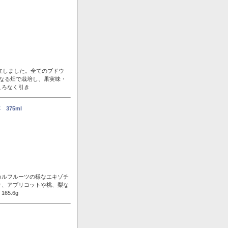
立しました。全てのブドウ
なる畑で栽培し、果実味・
ころなく引き
375ml
カルフルーツの様なエキゾチ
り、アプリコットや桃、梨な
5.6g