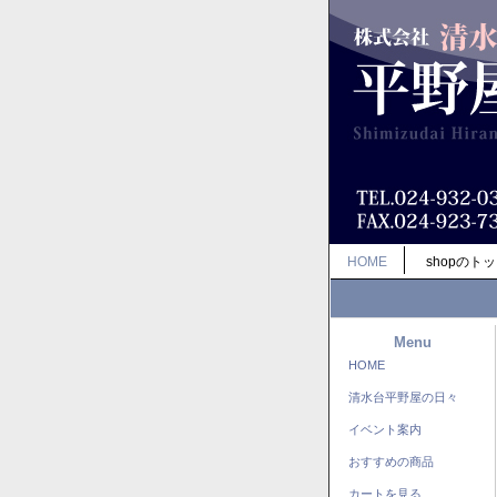
HOME
shopのト
Menu
HOME
清水台平野屋の日々
イベント案内
おすすめの商品
カートを見る