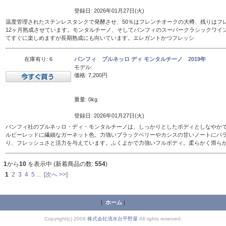
登録日: 2026年01月27日(火)
温度管理されたステンレスタンクで発酵させ、50％はフレンチオークの大樽、残りはフレン
12ヶ月熟成させています。モンタルチーノ、そしてバンフィのスーパークラシックワイ
てすぐに楽しめますが長期熟成にも向いています。エレガントかつフレッシ
在庫有り: 6
バンフィ ブルネッロ ディ モンタルチーノ 2019年
モデル:
価格: 7,200円
重量: 0kg
登録日: 2026年01月27日(火)
バンフィ社のブルネッロ・ディ・モンタルチーノは、しっかりとしたボディとしなやか
ルビーレッドに繊細なガーネット色。力強いブラックベリーやカシスの甘いノートにバ
り、フレッシュさと活力を与えています。ふくよかで力強いフルボディ。柔らかく滑ら
1
から
10
を表示中 (新着商品の数:
554
)
1
2
3
4
5
...
[次へ >>]
|
ホーム
|
Copyright(c) 2008
株式会社清水台平野屋
All rights reserved.