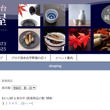
ップ
ブログ清水台平野屋の日々
イベント案内
shoping
新着商品
表示順:
1
から
10
を表示中 (新着商品の数:
554
)
1
2
3
4
5
...
[次へ >>]