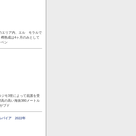
ンのエリア内、エル モラルで
樽熟成は4ヶ月のみとして
ラベン
コジモ3世によって庇護を受
高の高い海抜380メートル
風がブド
パイア 2022年