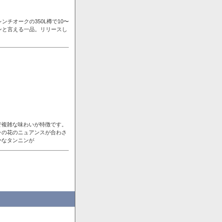
チオークの350L樽で10〜
ンと言える一品。リリースし
で複雑な味わいが特徴です。
ラの花のニュアンスが合わさ
かなタンニンが