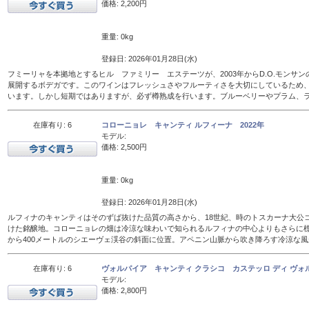
価格: 2,200円
重量: 0kg
登録日: 2026年01月28日(水)
フミーリャを本拠地とするヒル ファミリー エステーツが、2003年からD.O.モンサ
展開するボデガです。このワインはフレッシュさやフルーティさを大切にしているため、
います。しかし短期ではありますが、必ず樽熟成を行います。ブルーベリーやプラム、
在庫有り: 6
コローニョレ キャンティ ルフィーナ 2022年
モデル:
価格: 2,500円
重量: 0kg
登録日: 2026年01月28日(水)
ルフィナのキャンティはそのずば抜けた品質の高さから、18世紀、時のトスカーナ大公
けた銘醸地。コローニョレの畑は冷涼な味わいで知られるルフィナの中心よりもさらに標
から400メートルのシエーヴェ渓谷の斜面に位置。アペニン山脈から吹き降ろす冷涼な
在庫有り: 6
ヴォルパイア キャンティ クラシコ カステッロ ディ ヴォル
モデル:
価格: 2,800円