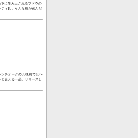
の下に生み出されるブドウの
ッティ氏。そんな彼が選んだ
チオークの350L樽で10〜
ンと言える一品。リリースし