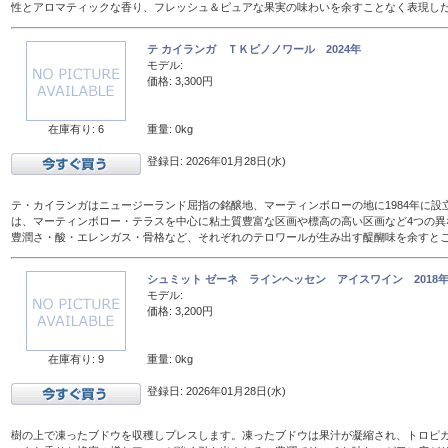
性とアロマティックな香り、フレッシュ＆ピュアな果実の味わいを余すことなく表現し
テ カイランガ ＴＫピノノワール 2024年
モデル:
価格: 3,300円
在庫有り: 6
重量: 0kg
登録日: 2026年01月28日(水)
テ・カイランガはニュージーランド屈指の銘醸地、マーティンボローの地に1984年に設
は、マーティンボロー・テラスを中心に粘土質豊富な区画や標高の高い区画など4つの異
豊潤さ・酸・エレンガス・骨格など、それぞれのテロワールが生み出す醍醐味を余すと
シュミット ゼーネ ラインヘッセン アイスワイン 2018年 
モデル:
価格: 3,200円
在庫有り: 9
重量: 0kg
登録日: 2026年01月28日(水)
樹の上で凍ったブドウを収穫しプレスします。凍ったブドウは果汁が凝縮され、トロピ