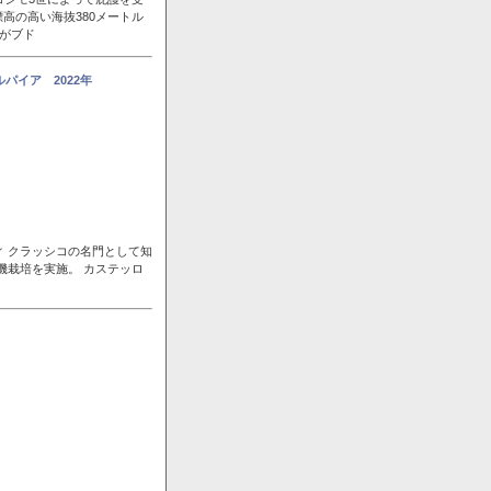
高の高い海抜380メートル
風がブド
パイア 2022年
ィ クラッシコの名門として知
機栽培を実施。 カステッロ