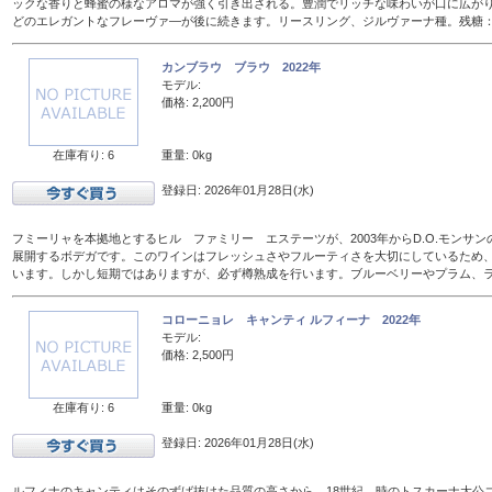
ックな香りと蜂蜜の様なアロマが強く引き出される。豊潤でリッチな味わいが口に広が
どのエレガントなフレーヴァ―が後に続きます。リースリング、ジルヴァーナ種。残糖：16
カンブラウ ブラウ 2022年
モデル:
価格: 2,200円
在庫有り: 6
重量: 0kg
登録日: 2026年01月28日(水)
フミーリャを本拠地とするヒル ファミリー エステーツが、2003年からD.O.モンサ
展開するボデガです。このワインはフレッシュさやフルーティさを大切にしているため、
います。しかし短期ではありますが、必ず樽熟成を行います。ブルーベリーやプラム、
コローニョレ キャンティ ルフィーナ 2022年
モデル:
価格: 2,500円
在庫有り: 6
重量: 0kg
登録日: 2026年01月28日(水)
ルフィナのキャンティはそのずば抜けた品質の高さから、18世紀、時のトスカーナ大公