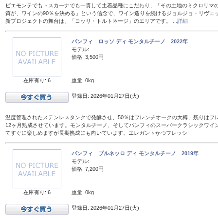
ピエモンテでもトスカーナでも一貫して土着品種にこだわり、「その土地のミクロリマ
質が、ワインの90％を決める」という信念で、ワイン造りを続けるジョルジョ・リヴェ
新プロジェクトの舞台は、「コッリ・トルトネージ」のエリアです。
...詳細
バンフィ ロッソ ディ モンタルチーノ 2022年
モデル:
価格: 3,500円
在庫有り: 6
重量: 0kg
登録日: 2026年01月27日(火)
温度管理されたステンレスタンクで発酵させ、50％はフレンチオークの大樽、残りはフレン
12ヶ月熟成させています。モンタルチーノ、そしてバンフィのスーパークラシックワイ
てすぐに楽しめますが長期熟成にも向いています。エレガントかつフレッシ
バンフィ ブルネッロ ディ モンタルチーノ 2019年
モデル:
価格: 7,200円
在庫有り: 6
重量: 0kg
登録日: 2026年01月27日(火)