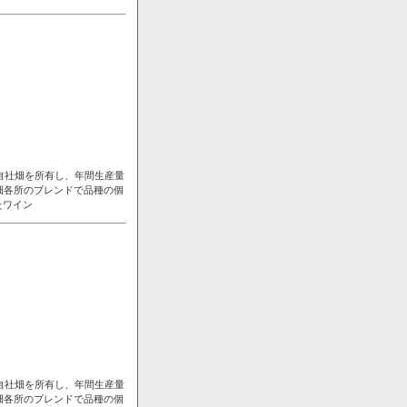
自社畑を所有し、年間生産量
畑各所のブレンドで品種の個
たワイン
自社畑を所有し、年間生産量
畑各所のブレンドで品種の個