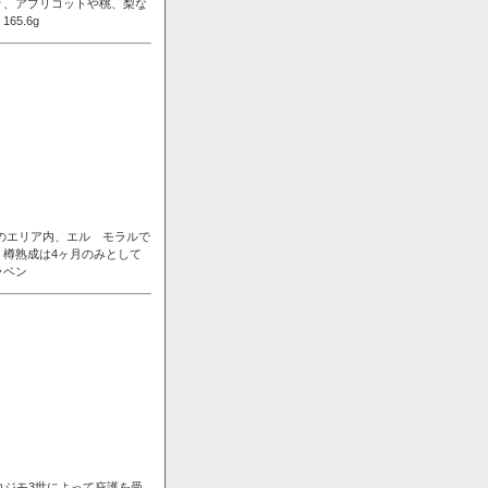
り、アプリコットや桃、梨な
5.6g
ンのエリア内、エル モラルで
樽熟成は4ヶ月のみとして
ラベン
コジモ3世によって庇護を受