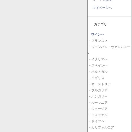
マイページへ
カテゴリ
ワイン
->
- フランス->
- シャンパン・ヴァンムスー-
>
- イタリア->
- スペイン->
- ポルトガル
- イギリス
- オーストリア
- ブルガリア
- ハンガリー
- ルーマニア
- ジョージア
- イスラエル
- ドイツ->
- カリフォルニア