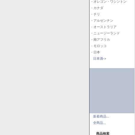
- オレゴン・ワシントン
- カナダ
- チリ
- アルゼンチン
- オーストラリア
- ニュージーランド
- 南アフリカ
- モロッコ
- 日本
日本酒->
新着商品...
全商品...
商品検索