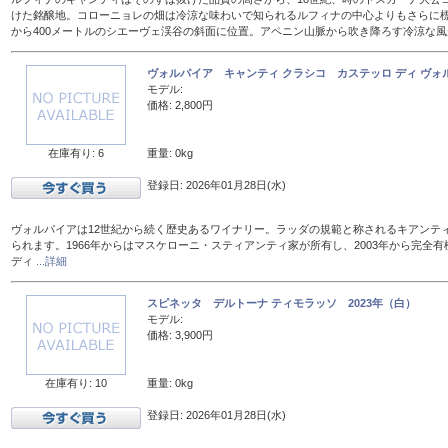
けた銘醸地。コローニョレの畑は冷涼な味わいで知られるルフィナの中心よりもさらに標
から400メートルのシエーヴェ渓谷の斜面に位置。アペニン山脈から吹き降ろす冷涼な
ヴォルパイア キャンティ クラシコ カステッロ ディ ヴォル
モデル:
価格: 2,800円
在庫有り: 6
重量: 0kg
登録日: 2026年01月28日(水)
ヴォルパイアは12世紀から続く歴史あるワイナリー。ラッダの規範と称されるキアンテ
られます。1966年からはマスケローニ・スティアンティ家が所有し、2003年から完全有
ディ
...詳細
スピネッタ デルトーナ ティモラッソ 2023年（白）
モデル:
価格: 3,900円
在庫有り: 10
重量: 0kg
登録日: 2026年01月28日(水)