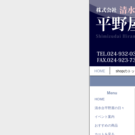
HOME
shopのト
Menu
HOME
清水台平野屋の日々
イベント案内
おすすめの商品
カートを見る