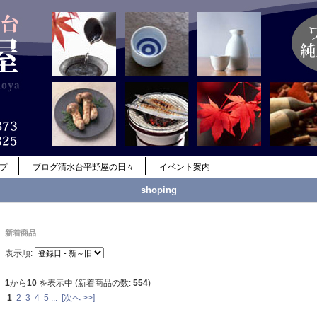
ップ
ブログ清水台平野屋の日々
イベント案内
shoping
新着商品
表示順:
1
から
10
を表示中 (新着商品の数:
554
)
1
2
3
4
5
...
[次へ >>]