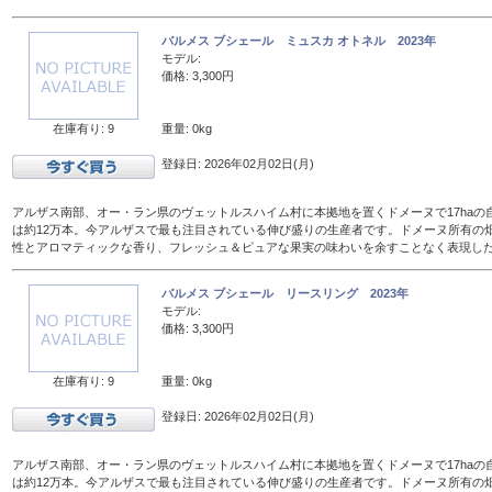
バルメス ブシェール ミュスカ オトネル 2023年
モデル:
価格: 3,300円
在庫有り: 9
重量: 0kg
登録日: 2026年02月02日(月)
アルザス南部、オー・ラン県のヴェットルスハイム村に本拠地を置くドメーヌで17haの
は約12万本。今アルザスで最も注目されている伸び盛りの生産者です。ドメーヌ所有の
性とアロマティックな香り、フレッシュ＆ピュアな果実の味わいを余すことなく表現し
バルメス ブシェール リースリング 2023年
モデル:
価格: 3,300円
在庫有り: 9
重量: 0kg
登録日: 2026年02月02日(月)
アルザス南部、オー・ラン県のヴェットルスハイム村に本拠地を置くドメーヌで17haの
は約12万本。今アルザスで最も注目されている伸び盛りの生産者です。ドメーヌ所有の