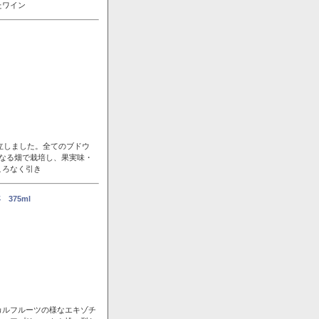
たワイン
立しました。全てのブドウ
なる畑で栽培し、果実味・
ころなく引き
375ml
カルフルーツの様なエキゾチ