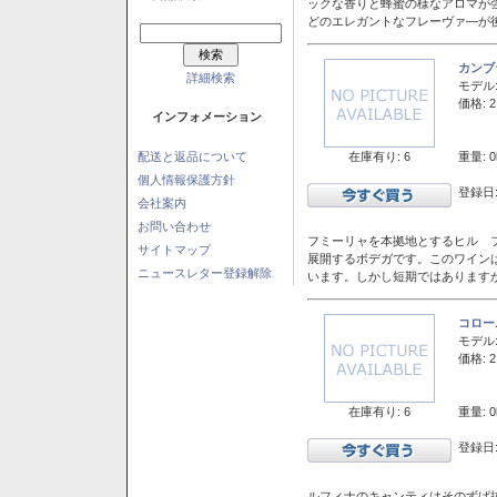
ックな香りと蜂蜜の様なアロマが
どのエレガントなフレーヴァ―が後
カンブ
詳細検索
モデル
価格: 2
インフォメーション
在庫有り: 6
重量: 0
配送と返品について
個人情報保護方針
登録日:
会社案内
お問い合わせ
フミーリャを本拠地とするヒル フ
サイトマップ
展開するボデガです。このワイン
ニュースレター登録解除
います。しかし短期ではあります
コロー
モデル
価格: 2
在庫有り: 6
重量: 0
登録日:
ルフィナのキャンティはそのずば