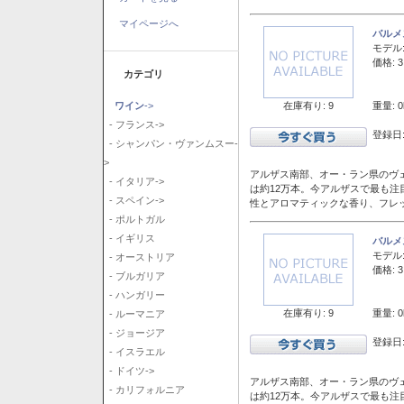
マイページへ
バルメ
モデル
価格: 3
カテゴリ
在庫有り: 9
重量: 0
ワイン
->
- フランス->
登録日:
- シャンパン・ヴァンムスー-
>
アルザス南部、オー・ラン県のヴェ
- イタリア->
は約12万本。今アルザスで最も
- スペイン->
性とアロマティックな香り、フレ
- ポルトガル
- イギリス
バルメ
モデル
- オーストリア
価格: 3
- ブルガリア
- ハンガリー
在庫有り: 9
重量: 0
- ルーマニア
- ジョージア
登録日:
- イスラエル
- ドイツ->
アルザス南部、オー・ラン県のヴェ
- カリフォルニア
は約12万本。今アルザスで最も