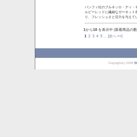
バンフィ社のブルネッロ・ディ・
ルビーレッドに繊細なガーネット
り、フレッシュさと活力を与えて
1
から
10
を表示中 (新着商品の数
1
2
3
4
5
...
[次へ >>]
Copyright(c) 2008