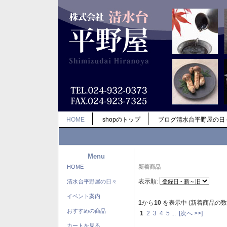
HOME
shopのトップ
ブログ清水台平野屋の日
Menu
HOME
新着商品
表示順:
清水台平野屋の日々
イベント案内
1
から
10
を表示中 (新着商品の数
おすすめの商品
1
2
3
4
5
...
[次へ >>]
カートを見る