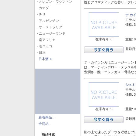
- オレゴン・ワシントン
性とアロマティックな香り、フレ
- カナダ
- チリ
テ カ
モデル
- アルゼンチン
価格: 3
- オーストラリア
- ニュージーランド
在庫有り: 6
重量: 0
- 南アフリカ
- モロッコ
登録日:
- 日本
日本酒->
テ・カイランガはニュージーランド
は、マーティンボロー・テラスを
豊潤さ・酸・エレンガス・骨格な
シュミ
モデル
価格: 3
在庫有り: 9
重量: 0
新着商品...
登録日:
全商品...
樹の上で凍ったブドウを収穫しプ
商品検索