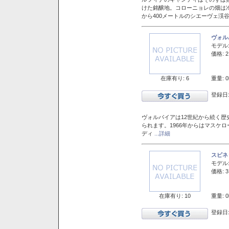
けた銘醸地。コローニョレの畑は
から400メートルのシエーヴェ渓
ヴォル
モデル
価格: 2
在庫有り: 6
重量: 0
登録日:
ヴォルパイアは12世紀から続く歴
られます。1966年からはマスケ
ディ
...詳細
スピネ
モデル
価格: 3
在庫有り: 10
重量: 0
登録日: