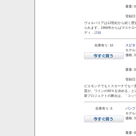
重量: 0
登録日:
ヴォルパイアは12世紀から続く歴
られます。1966年からはマスケ
ディ
...詳細
在庫有り: 10
スピネ
モデル
価格: 3
重量: 0
登録日:
ピエモンテでもトスカーナでも一
質が、ワインの90％を決める」
新プロジェクトの舞台は、「コッ
在庫有り: 6
バンフ
モデル
価格: 3
重量: 0