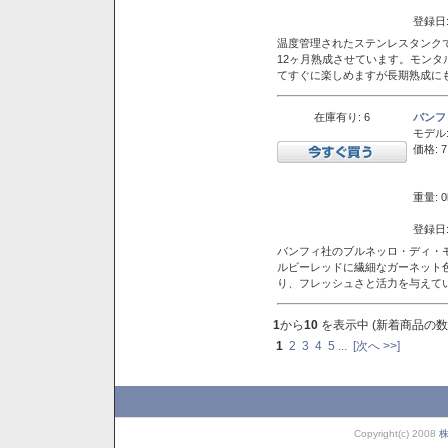
登録日:
温度管理されたステンレスタンクで
12ヶ月熟成させています。モン
てすぐに楽しめますが長期熟成に
在庫有り: 6
バンフ
モデル
価格: 7
重量: 0
登録日:
バンフィ社のブルネッロ・ディ・
ルビーレッドに繊細なガーネット
り、フレッシュさと活力を与えて
1
から
10
を表示中 (新着商品の数
1
2
3
4
5
...
[次へ >>]
Copyright(c) 2008