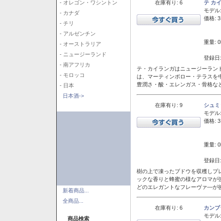
在庫有り: 6
テ カ
- オレゴン・ワシントン
モデル
- カナダ
価格: 3
- チリ
- アルゼンチン
重量: 0
- オーストラリア
- ニュージーランド
登録日:
- 南アフリカ
テ・カイランガはニュージーランド
- モロッコ
は、マーティンボロー・テラスを
豊潤さ・酸・エレンガス・骨格な
- 日本
日本酒->
在庫有り: 9
シュミ
モデル
価格: 3
重量: 0
登録日:
樹の上で凍ったブドウを収穫しプ
ックな香りと蜂蜜の様なアロマが
どのエレガントなフレーヴァ―が後
新着商品...
全商品...
在庫有り: 6
カンブ
モデル
商品検索