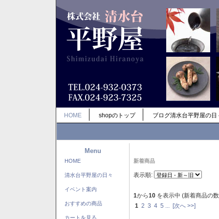
HOME
shopのトップ
ブログ清水台平野屋の日
Menu
HOME
新着商品
表示順:
清水台平野屋の日々
イベント案内
1
から
10
を表示中 (新着商品の数
おすすめの商品
1
2
3
4
5
...
[次へ >>]
カートを見る