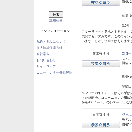
価格: 2
重量: 0
詳細検索
登録日:
インフォメーション
フミーリャを本拠地とするヒル フ
展開するボデガです。このワイン
います。しかし短期ではあります
配送と返品について
個人情報保護方針
在庫有り: 6
コロー
会社案内
モデル
お問い合わせ
価格: 2
サイトマップ
ニュースレター登録解除
重量: 0
登録日:
ルフィナのキャンティはそのずば
けた銘醸地。コローニョレの畑は
から400メートルのシエーヴェ渓
在庫有り: 6
ヴォル
モデル
価格: 2