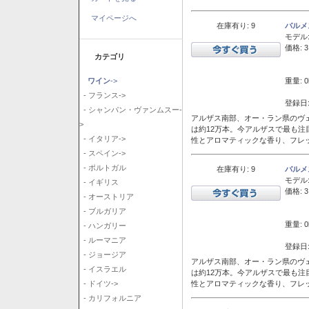
マイページへ
在庫有り: 9
バルメ
モデル
価格: 3
カテゴリ
重量: 0
ワイン
->
- フランス->
登録日:
- シャンパン・ヴァンムスー-
アルザス南部、オー・ラン県のヴェ
>
は約12万本。今アルザスで最も
- イタリア->
性とアロマティックな香り、フレ
- スペイン->
- ポルトガル
在庫有り: 9
バルメ
モデル
- イギリス
価格: 3
- オーストリア
- ブルガリア
重量: 0
- ハンガリー
- ルーマニア
登録日:
- ジョージア
アルザス南部、オー・ラン県のヴェ
- イスラエル
は約12万本。今アルザスで最も
性とアロマティックな香り、フレ
- ドイツ->
- カリフォルニア