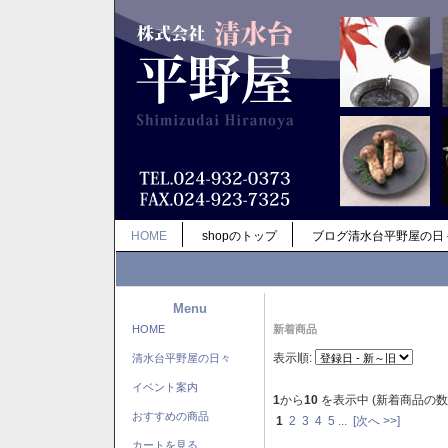
HOME
shopのトップ
ブログ清水台平野屋の日
Menu
HOME
新着商品
表示順:
清水台平野屋の日々
イベント案内
1
から
10
を表示中 (新着商品の数
おすすめの商品
1
2
3
4
5
...
[次へ >>]
カートを見る