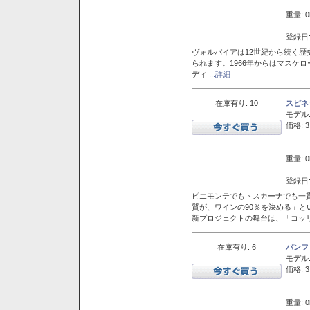
重量: 0
登録日:
ヴォルパイアは12世紀から続く歴
られます。1966年からはマスケ
ディ
...詳細
在庫有り: 10
スピネ
モデル
価格: 3
重量: 0
登録日:
ピエモンテでもトスカーナでも一
質が、ワインの90％を決める」
新プロジェクトの舞台は、「コッ
在庫有り: 6
バンフ
モデル
価格: 3
重量: 0