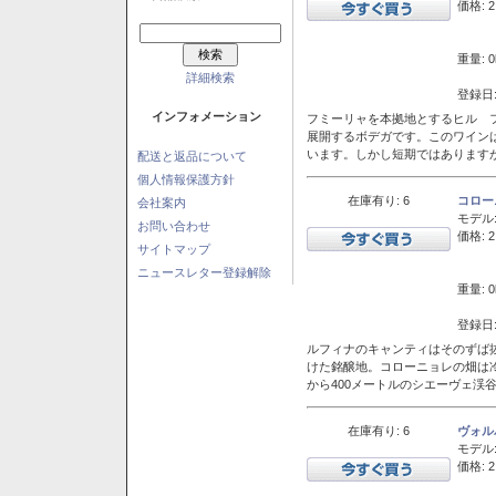
価格: 2
重量: 0
詳細検索
登録日:
インフォメーション
フミーリャを本拠地とするヒル フ
展開するボデガです。このワイン
います。しかし短期ではあります
配送と返品について
個人情報保護方針
在庫有り: 6
コロー
会社案内
モデル
お問い合わせ
価格: 2
サイトマップ
ニュースレター登録解除
重量: 0
登録日:
ルフィナのキャンティはそのずば
けた銘醸地。コローニョレの畑は
から400メートルのシエーヴェ渓
在庫有り: 6
ヴォル
モデル
価格: 2