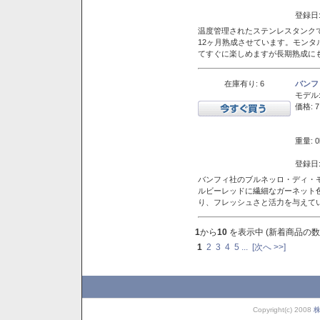
登録日:
温度管理されたステンレスタンクで
12ヶ月熟成させています。モン
てすぐに楽しめますが長期熟成に
在庫有り: 6
バンフ
モデル
価格: 7
重量: 0
登録日:
バンフィ社のブルネッロ・ディ・
ルビーレッドに繊細なガーネット
り、フレッシュさと活力を与えて
1
から
10
を表示中 (新着商品の数
1
2
3
4
5
...
[次へ >>]
Copyright(c) 2008