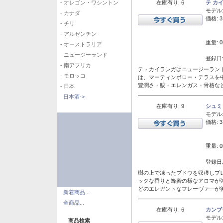
在庫有り: 6
テ カ
- オレゴン・ワシントン
モデル
- カナダ
価格: 3
- チリ
- アルゼンチン
重量: 0
- オーストラリア
- ニュージーランド
登録日:
- 南アフリカ
テ・カイランガはニュージーランド
- モロッコ
は、マーティンボロー・テラスを
豊潤さ・酸・エレンガス・骨格な
- 日本
日本酒->
在庫有り: 9
シュミ
モデル
価格: 3
重量: 0
登録日:
樹の上で凍ったブドウを収穫しプ
ックな香りと蜂蜜の様なアロマが
どのエレガントなフレーヴァ―が後
新着商品...
全商品...
在庫有り: 6
カンブ
モデル
商品検索