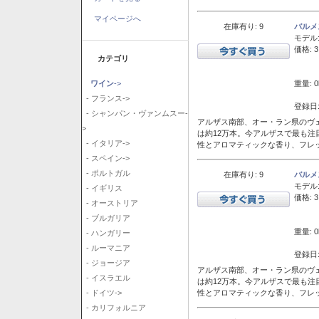
マイページへ
在庫有り: 9
バルメ
モデル
価格: 3
カテゴリ
重量: 0
ワイン
->
- フランス->
登録日:
- シャンパン・ヴァンムスー-
アルザス南部、オー・ラン県のヴェ
>
は約12万本。今アルザスで最も
- イタリア->
性とアロマティックな香り、フレ
- スペイン->
- ポルトガル
在庫有り: 9
バルメ
モデル
- イギリス
価格: 3
- オーストリア
- ブルガリア
重量: 0
- ハンガリー
- ルーマニア
登録日:
- ジョージア
アルザス南部、オー・ラン県のヴェ
- イスラエル
は約12万本。今アルザスで最も
性とアロマティックな香り、フレ
- ドイツ->
- カリフォルニア