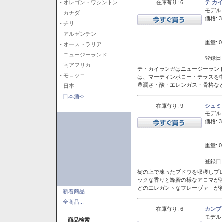
在庫有り: 6
テ カ
- オレゴン・ワシントン
モデル
- カナダ
価格: 3
- チリ
- アルゼンチン
重量: 0
- オーストラリア
- ニュージーランド
登録日:
- 南アフリカ
テ・カイランガはニュージーランド
- モロッコ
は、マーティンボロー・テラスを
豊潤さ・酸・エレンガス・骨格な
- 日本
日本酒->
在庫有り: 9
シュミ
モデル
価格: 3
重量: 0
登録日:
樹の上で凍ったブドウを収穫しプ
ックな香りと蜂蜜の様なアロマが
どのエレガントなフレーヴァ―が後
新着商品...
全商品...
在庫有り: 6
カンブ
モデル
商品検索