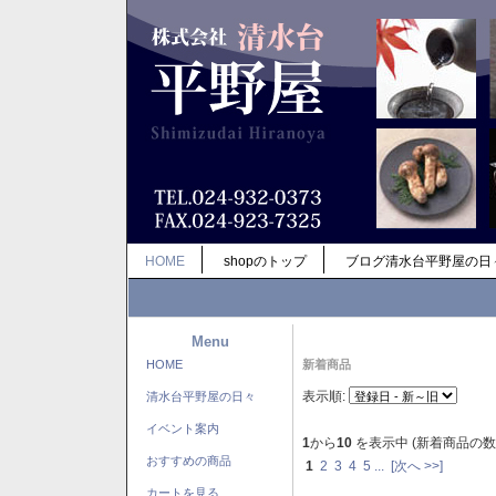
HOME
shopのトップ
ブログ清水台平野屋の日
Menu
HOME
新着商品
表示順:
清水台平野屋の日々
イベント案内
1
から
10
を表示中 (新着商品の数
おすすめの商品
1
2
3
4
5
...
[次へ >>]
カートを見る