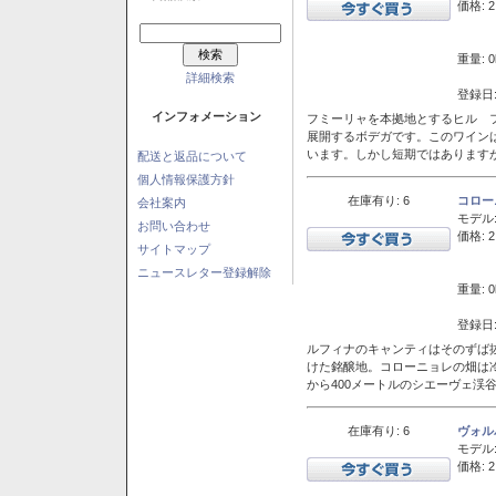
価格: 2
重量: 0
詳細検索
登録日:
インフォメーション
フミーリャを本拠地とするヒル フ
展開するボデガです。このワイン
います。しかし短期ではあります
配送と返品について
個人情報保護方針
在庫有り: 6
コロー
会社案内
モデル
お問い合わせ
価格: 2
サイトマップ
ニュースレター登録解除
重量: 0
登録日:
ルフィナのキャンティはそのずば
けた銘醸地。コローニョレの畑は
から400メートルのシエーヴェ渓
在庫有り: 6
ヴォル
モデル
価格: 2