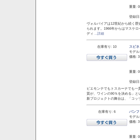
重量: 0
登録日:
ヴォルパイアは12世紀から続く歴
られます。1966年からはマスケ
ディ
...詳細
在庫有り: 10
スピネ
モデル
価格: 3
重量: 0
登録日:
ピエモンテでもトスカーナでも一
質が、ワインの90％を決める」
新プロジェクトの舞台は、「コッ
在庫有り: 6
バンフ
モデル
価格: 3
重量: 0