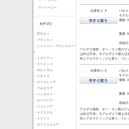
マイページへ
在庫有り: 9
バルメ
モデル
価格: 3
カテゴリ
重量: 0
ワイン
->
- フランス->
登録日:
- シャンパン・ヴァンムスー-
アルザス南部、オー・ラン県のヴェ
>
は約12万本。今アルザスで最も
- イタリア->
性とアロマティックな香り、フレ
- スペイン->
- ポルトガル
在庫有り: 9
バルメ
モデル
- イギリス
価格: 3
- オーストリア
- ブルガリア
重量: 0
- ハンガリー
- ルーマニア
登録日:
- ジョージア
アルザス南部、オー・ラン県のヴェ
- イスラエル
は約12万本。今アルザスで最も
性とアロマティックな香り、フレ
- ドイツ->
- カリフォルニア