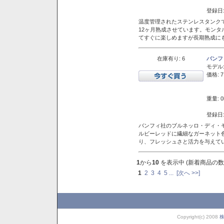
登録日:
温度管理されたステンレスタンクで
12ヶ月熟成させています。モン
てすぐに楽しめますが長期熟成に
在庫有り: 6
バンフ
モデル
価格: 7
重量: 0
登録日:
バンフィ社のブルネッロ・ディ・
ルビーレッドに繊細なガーネット
り、フレッシュさと活力を与えて
1
から
10
を表示中 (新着商品の数
1
2
3
4
5
...
[次へ >>]
Copyright(c) 2008