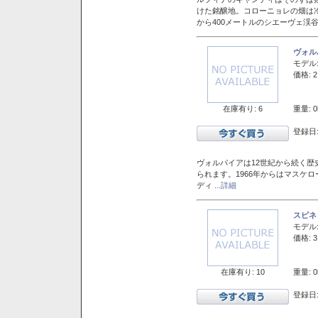
けた銘醸地。コローニョレの畑は
から400メートルのシエーヴェ渓
ヴォル
モデル
価格: 2
在庫有り: 6
重量: 0
登録日:
ヴォルパイアは12世紀から続く歴
られます。1966年からはマスケ
ディ
...詳細
スピネ
モデル
価格: 3
在庫有り: 10
重量: 0
登録日: