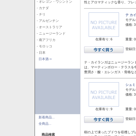
- オレゴン・ワシントン
性とアロマティックな香り、フレ
- カナダ
- チリ
テ カ
モデル
- アルゼンチン
価格: 3
- オーストラリア
- ニュージーランド
在庫有り: 6
重量: 0
- 南アフリカ
- モロッコ
登録日:
- 日本
日本酒->
テ・カイランガはニュージーランド
は、マーティンボロー・テラスを
豊潤さ・酸・エレンガス・骨格な
シュミ
モデル
価格: 3
在庫有り: 9
重量: 0
新着商品...
登録日:
全商品...
樹の上で凍ったブドウを収穫しプ
商品検索