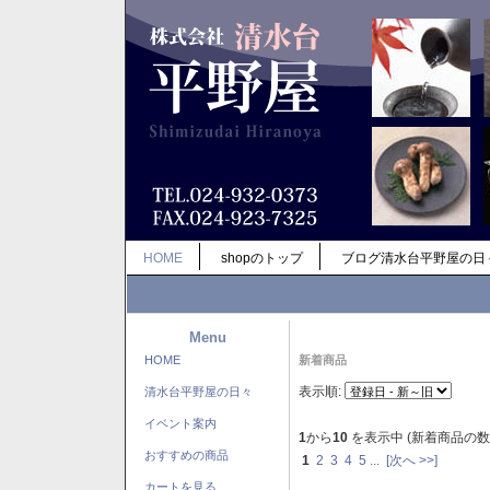
HOME
shopのトップ
ブログ清水台平野屋の日
Menu
HOME
新着商品
表示順:
清水台平野屋の日々
イベント案内
1
から
10
を表示中 (新着商品の数
おすすめの商品
1
2
3
4
5
...
[次へ >>]
カートを見る