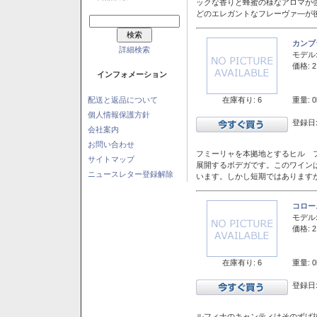
ックな香りと蜂蜜の様なアロマが
どのエレガントなフレーヴァ―が後
カンブ
詳細検索
モデル
価格: 2
インフォメーション
在庫有り: 6
重量: 0
配送と返品について
個人情報保護方針
登録日:
会社案内
お問い合わせ
フミーリャを本拠地とするヒル フ
サイトマップ
展開するボデガです。このワイン
ニュースレター登録解除
います。しかし短期ではあります
コロー
モデル
価格: 2
在庫有り: 6
重量: 0
登録日:
ルフィナのキャンティはそのずば