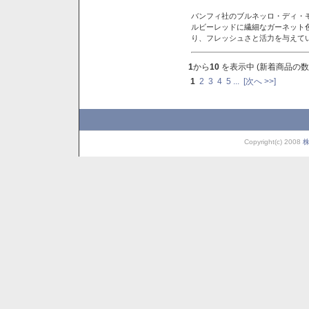
バンフィ社のブルネッロ・ディ・
ルビーレッドに繊細なガーネット
り、フレッシュさと活力を与えて
1
から
10
を表示中 (新着商品の数
1
2
3
4
5
...
[次へ >>]
Copyright(c) 2008