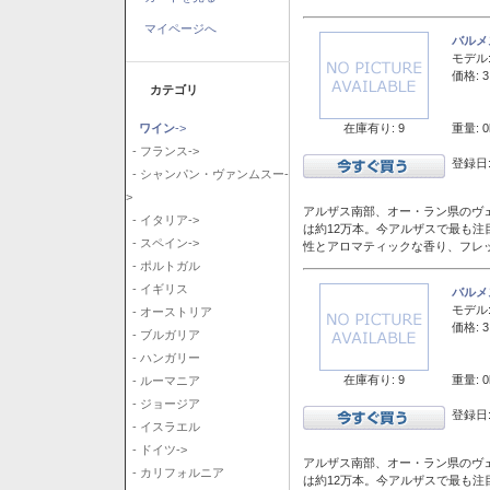
マイページへ
バルメ
モデル
価格: 3
カテゴリ
在庫有り: 9
重量: 0
ワイン
->
- フランス->
登録日:
- シャンパン・ヴァンムスー-
>
アルザス南部、オー・ラン県のヴェ
- イタリア->
は約12万本。今アルザスで最も
- スペイン->
性とアロマティックな香り、フレ
- ポルトガル
- イギリス
バルメ
モデル
- オーストリア
価格: 3
- ブルガリア
- ハンガリー
在庫有り: 9
重量: 0
- ルーマニア
- ジョージア
登録日:
- イスラエル
- ドイツ->
アルザス南部、オー・ラン県のヴェ
- カリフォルニア
は約12万本。今アルザスで最も