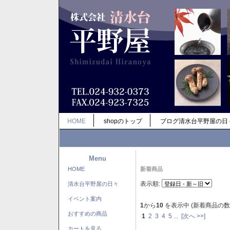
HOME
shopのトップ
ブログ清水台平野屋の日
Menu
HOME
新着商品
表示順:
清水台平野屋の日々
イベント案内
1
から
10
を表示中 (新着商品の数
おすすめの商品
1
2
3
4
5
...
[次へ >>]
カートを見る