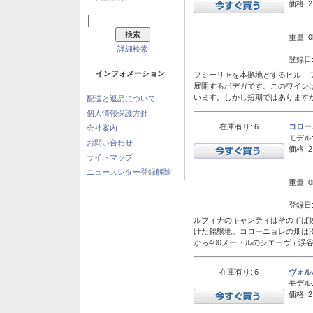
価格: 2
重量: 0
詳細検索
登録日:
インフォメーション
フミーリャを本拠地とするヒル フ
展開するボデガです。このワイン
います。しかし短期ではあります
配送と返品について
個人情報保護方針
在庫有り: 6
コロー
会社案内
モデル
お問い合わせ
価格: 2
サイトマップ
ニュースレター登録解除
重量: 0
登録日:
ルフィナのキャンティはそのずば
けた銘醸地。コローニョレの畑は
から400メートルのシエーヴェ渓
在庫有り: 6
ヴォル
モデル
価格: 2