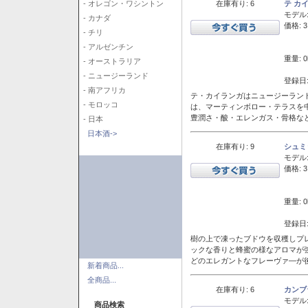
在庫有り: 6
テ カ
- オレゴン・ワシントン
モデル
- カナダ
価格: 3
- チリ
- アルゼンチン
重量: 0
- オーストラリア
- ニュージーランド
登録日:
- 南アフリカ
テ・カイランガはニュージーランド
- モロッコ
は、マーティンボロー・テラスを
豊潤さ・酸・エレンガス・骨格な
- 日本
日本酒->
在庫有り: 9
シュミ
モデル
価格: 3
重量: 0
登録日:
樹の上で凍ったブドウを収穫しプ
ックな香りと蜂蜜の様なアロマが
どのエレガントなフレーヴァ―が後
新着商品...
全商品...
在庫有り: 6
カンブ
モデル
商品検索