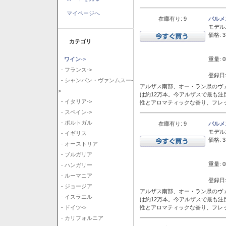
マイページへ
在庫有り: 9
バルメ
モデル
価格: 3
カテゴリ
重量: 0
ワイン
->
- フランス->
登録日:
- シャンパン・ヴァンムスー-
アルザス南部、オー・ラン県のヴェ
>
は約12万本。今アルザスで最も
- イタリア->
性とアロマティックな香り、フレ
- スペイン->
- ポルトガル
在庫有り: 9
バルメ
モデル
- イギリス
価格: 3
- オーストリア
- ブルガリア
重量: 0
- ハンガリー
- ルーマニア
登録日:
- ジョージア
アルザス南部、オー・ラン県のヴェ
- イスラエル
は約12万本。今アルザスで最も
性とアロマティックな香り、フレ
- ドイツ->
- カリフォルニア