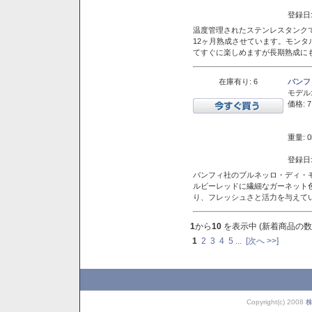
登録日:
温度管理されたステンレスタンクで
12ヶ月熟成させています。モン
てすぐに楽しめますが長期熟成に
在庫有り: 6
バンフ
モデル
価格: 7
重量: 0
登録日:
バンフィ社のブルネッロ・ディ・
ルビーレッドに繊細なガーネット
り、フレッシュさと活力を与えて
1
から
10
を表示中 (新着商品の数
1
2
3
4
5
...
[次へ >>]
Copyright(c) 2008