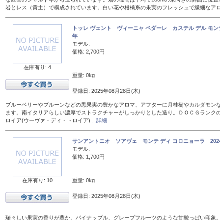
岩とレス（黄土）で構成されています。白い花や柑橘系の果実のフレッシュで繊細なア
トッレ ヴェント ヴィーニャ ペダーレ カステル デル モンテ
年
モデル:
価格: 2,700円
在庫有り: 4
重量: 0kg
登録日: 2025年08月28日(木)
ブルーベリーやプルーンなどの黒果実の豊かなアロマ、アフターに月桂樹やカルダモン
ます。南イタリアらしい濃厚でストラクチャーがしっかりとした造り。ＤＯＣＧランク
ロイア(ウーヴァ・ディ・トロイア)
...詳細
サンアントニオ ソアヴェ モンテ ディ コロニョーラ 202
モデル:
価格: 1,700円
在庫有り: 10
重量: 0kg
登録日: 2025年08月28日(木)
瑞々しい果実の香りが豊か。パイナップル、グレープフルーツのような甘酸っぱい印象