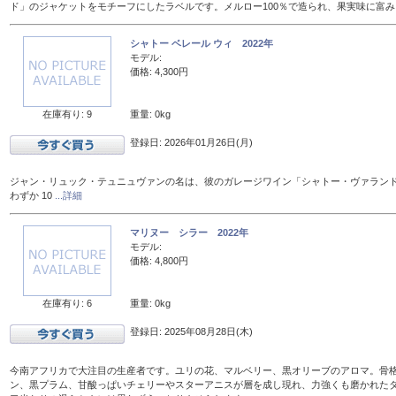
ド」のジャケットをモチーフにしたラベルです。メルロー100％で造られ、果実味に富み
シャトー ベレール ウィ 2022年
モデル:
価格: 4,300円
在庫有り: 9
重量: 0kg
登録日: 2026年01月26日(月)
ジャン・リュック・テュニュヴァンの名は、彼のガレージワイン「シャトー・ヴァラン
わずか 10
...詳細
マリヌー シラー 2022年
モデル:
価格: 4,800円
在庫有り: 6
重量: 0kg
登録日: 2025年08月28日(木)
今南アフリカで大注目の生産者です。ユリの花、マルベリー、黒オリーブのアロマ。骨
ン、黒プラム、甘酸っぱいチェリーやスターアニスが層を成し現れ、力強くも磨かれた