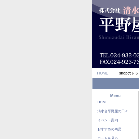
HOME
shopのト
Menu
HOME
清水台平野屋の日々
イベント案内
おすすめの商品
カートを見る