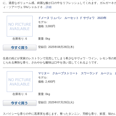
に、適度なボリューム感。綺麗な酸が口の中をリフレッシュしてくれます。ガルガーネガ 
ィ・ソアーヴェ 5%/シャルドネ
...詳細
ドメーヌ リュパン ルーセット ド サヴォワ 2023年
モデル:
価格: 3,000円
在庫有り: 6
重量: 0kg
登録日: 2025年08月28日(木)
生産の殆どが実家のレストランで完売してしまう希少なサヴォワ・ワイン。レモン等の
じられる爽快な香り。さわやかな酸味は口中を洗い流してくれるようです。
マリヌー クループストリート スワーランド ルージュ 20
モデル:
価格: 2,400円
在庫有り: 6
重量: 0kg
登録日: 2025年07月29日(火)
スパイシーな香りの中に黒果実を感じます。整ったタンニン、芳醇な香り、鮮度、味わ