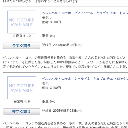
口当たりの滑らかさには思わずうっとりさせられます。
ベルンハルト コッホ ピノノワール キュヴェ チエ トロッケ
モデル:
価格: 3,000円
在庫有り: 10
重量: 0kg
登録日: 2025年08月28日(木)
ベルンハルト コッホの醸造責任者を務める「坂田千枝」さんの名を冠した特別なピノ ノ
にワイナリーを訪問した際、試飲した100％樽熟成のピノ ノワールがあまりにも素晴
定で瓶詰めしていただくことになりました。現地での試飲だけでなく、坂田さんにお願
ベルンハルト コッホ シャルドネ キュヴェ チエ トロッケン
モデル:
価格: 3,000円
在庫有り: 6
重量: 0kg
登録日: 2025年08月28日(木)
ベルンハルト コッホの醸造責任者を務める「坂田千枝」さんの名を冠した特別なシャ
な区画のシャルドネから造られています。畑の標高は平均で180mの東向きの斜面に位