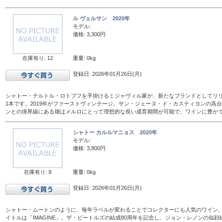
ル ヴェルサン 2020年
モデル:
価格: 3,300円
在庫有り: 12
重量: 0kg
登録日: 2026年01月26日(月)
シャトー・テルトル・ロトブフを手掛けるミジャヴィル家が、新たなブランドとしてリ
1本です。2019年がファーストヴィンテージ。サン・ジェーヌ・ド・カスティヨンの高
ンとの境界線にある畑はメルロにとって理想的な長い成育期間が可能で、ワインに豊か
シャトー カルルマニョス 2020年
モデル:
価格: 3,800円
在庫有り: 8
重量: 0kg
登録日: 2026年01月26日(月)
シャトー・ムートンのように、毎年ラベルが変わることでコレクターにも人気のワイン。2
イトルは「IMAGINE」。ザ・ビートルズの結成80周年を記念し、ジョン・レノンの似