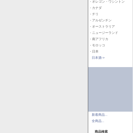
- オレゴン・ワシントン
- カナダ
- チリ
- アルゼンチン
- オーストラリア
- ニュージーランド
- 南アフリカ
- モロッコ
- 日本
日本酒->
新着商品...
全商品...
商品検索