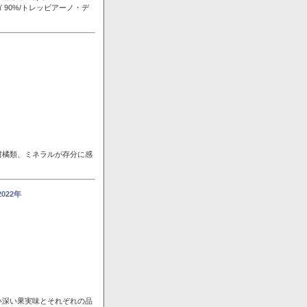
90%/トレッビアーノ・デ
柑橘類、ミネラルが存分に感
22年
い深い果実味とそれぞれの品