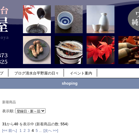
ップ
ブログ清水台平野屋の日々
イベント案内
shoping
新着商品
表示順:
31
から
40
を表示中 (新着商品の数:
554
)
[<< 前へ]
1
2
3
4
5
...
[次へ >>]