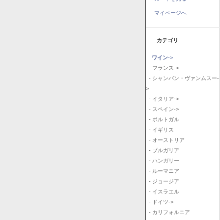
マイページへ
カテゴリ
ワイン
->
- フランス->
- シャンパン・ヴァンムスー-
>
- イタリア->
- スペイン->
- ポルトガル
- イギリス
- オーストリア
- ブルガリア
- ハンガリー
- ルーマニア
- ジョージア
- イスラエル
- ドイツ->
- カリフォルニア