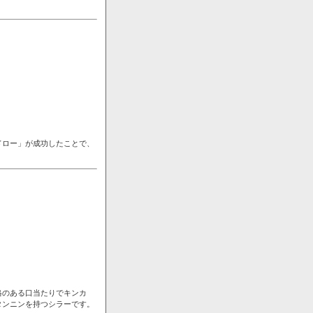
ドロー」が成功したことで、
格のある口当たりでキンカ
タンニンを持つシラーです。