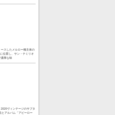
リースしたメルロー種主体の
台に位置し、サン・テミリオ
で濃厚な味
020ヴィンテージのサブタ
顔絵とアルバム「アビーロー