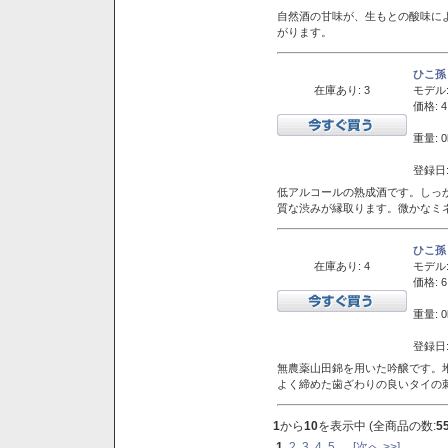
自然酒の甘味が、生もとの酸味に
がります。
ひこ孫
在庫あり: 3
モデル
価格: 4
重量: 0
登録日:
低アルコールの熟成酒です。しっ
質な渋みが縁取ります。微かなミネ
ひこ孫
在庫あり: 4
モデル
価格: 6
重量: 0
登録日:
無農薬山田錦を用いた吟醸です。堆
よく締めた歯ざわりの良いタイの
1
から
10
を表示中 (全商品の数:
5
1
2
3
4
5
...
[次へ >>]