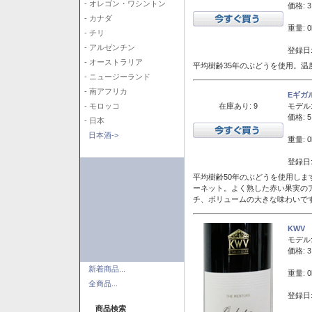
- オレゴン・ワシントン
価格: 3
- カナダ
重量: 0
- チリ
- アルゼンチン
登録日:
- オーストラリア
平均樹齢35年のぶどうを使用。温
- ニュージーランド
- 南アフリカ
Eギガ
在庫あり: 9
モデル
- モロッコ
価格: 5
- 日本
日本酒->
重量: 0
登録日:
平均樹齢50年のぶどうを使用しま
ーネット。よく熟した赤い果実の
チ、ボリュームの大きな味わいで
KWV
モデル
価格: 3
新着商品...
重量: 0
全商品...
登録日:
商品検索