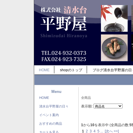
HOME
shopのトップ
ブログ清水台平野屋の日
Menu
HOME
全商品
表示順:
清水台平野屋の日々
イベント案内
おすすめの商品
1
から
10
を表示中 (全商品の数:
5
1
2
3
4
5
...
[次へ >>]
カートを見る