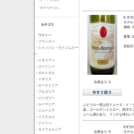
マイページへ
E ギ
モデル
カテゴリ
価格: 3
ワイン
->
重量: 0
- フランス->
登録日:
- シャンパン・ヴァンムスー-
>
- イタリア->
- スペイン->
- ポルトガル
- イギリス
在庫あり: 5
- オーストリア
- ブルガリア
- ハンガリー
- ルーマニア
ぶどうの一部は旧ドメーヌ・ド・ヴ
成。ゴールデンイエロー。西洋サ
- ジョージア
ューム感があり、リッチな味わい
- イスラエル
- ドイツ->
Eギガ
- カリフォルニア
在庫あり: 6
モデル