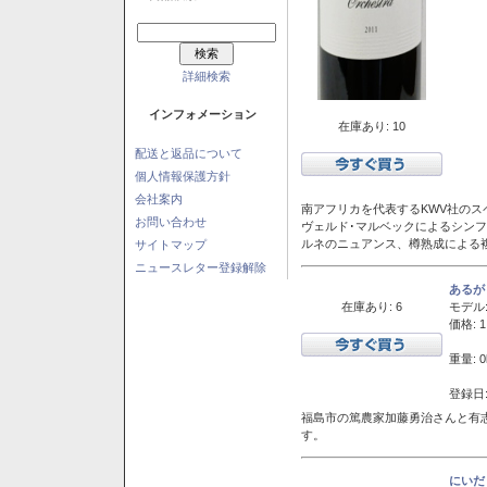
詳細検索
インフォメーション
在庫あり: 10
配送と返品について
個人情報保護方針
会社案内
南アフリカを代表するKWV社の
お問い合わせ
ヴェルド･マルベックによるシン
ルネのニュアンス、樽熟成による
サイトマップ
ニュースレター登録解除
あるが
在庫あり: 6
モデル
価格: 1
重量: 0
登録日:
福島市の篤農家加藤勇治さんと有
す。
にいだ