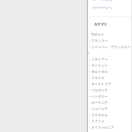
マイページへ
カテゴリ
ワイン
->
- フランス->
- シャンパン・ヴァンムスー-
>
- イタリア->
- スペイン->
- ポルトガル
- イギリス
- オーストリア
- ブルガリア
- ハンガリー
- ルーマニア
- ジョージア
- イスラエル
- ドイツ->
- カリフォルニア