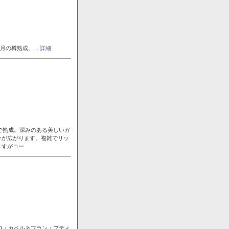
ヶ月の樽熟成。
...詳細
で熟成。深みのある美しいガ
ーが広がります。複雑でリッ
さすがコー
ロ・カベルネフラン・プティ