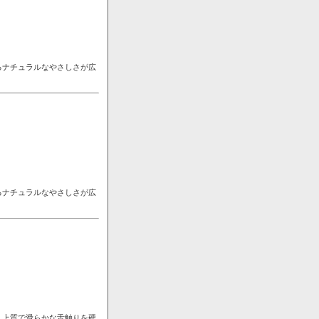
るナチュラルなやさしさが広
るナチュラルなやさしさが広
。上質で滑らかな舌触りを硬