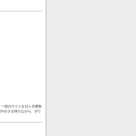
一部のワインを12ヶ月樽熟
爽やかさを保ちながら、ボリ