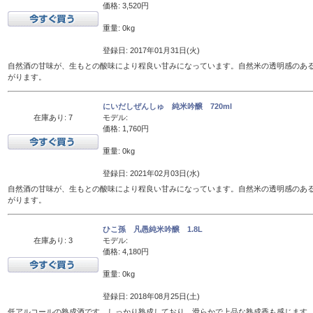
価格: 3,520円
重量: 0kg
登録日: 2017年01月31日(火)
自然酒の甘味が、生もとの酸味により程良い甘みになっています。自然米の透明感のあ
がります。
にいだしぜんしゅ 純米吟醸 720ml
在庫あり: 7
モデル:
価格: 1,760円
重量: 0kg
登録日: 2021年02月03日(水)
自然酒の甘味が、生もとの酸味により程良い甘みになっています。自然米の透明感のあ
がります。
ひこ孫 凡愚純米吟醸 1.8L
在庫あり: 3
モデル:
価格: 4,180円
重量: 0kg
登録日: 2018年08月25日(土)
低アルコールの熟成酒です。しっかり熟成しており、滑らかで上品な熟成香も感じます