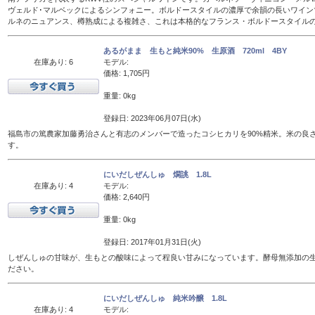
ヴェルド･マルベックによるシンフォニー。ボルドースタイルの濃厚で余韻の長いワイン
ルネのニュアンス、樽熟成による複雑さ、これは本格的なフランス・ボルドースタイル
あるがまま 生もと純米90% 生原酒 720ml 4BY
在庫あり: 6
モデル:
価格: 1,705円
重量: 0kg
登録日: 2023年06月07日(水)
福島市の篤農家加藤勇治さんと有志のメンバーで造ったコシヒカリを90%精米。米の良
す。
にいだしぜんしゅ 燗誂 1.8L
在庫あり: 4
モデル:
価格: 2,640円
重量: 0kg
登録日: 2017年01月31日(火)
しぜんしゅの甘味が、生もとの酸味によって程良い甘みになっています。酵母無添加の
ださい。
にいだしぜんしゅ 純米吟醸 1.8L
在庫あり: 4
モデル: