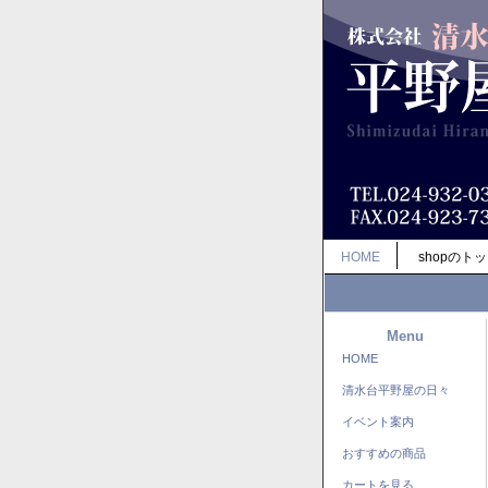
HOME
shopのト
Menu
HOME
清水台平野屋の日々
イベント案内
おすすめの商品
カートを見る