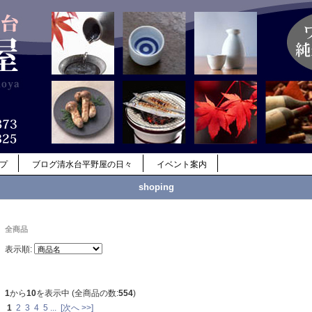
ップ
ブログ清水台平野屋の日々
イベント案内
shoping
全商品
表示順:
1
から
10
を表示中 (全商品の数:
554
)
1
2
3
4
5
...
[次へ >>]