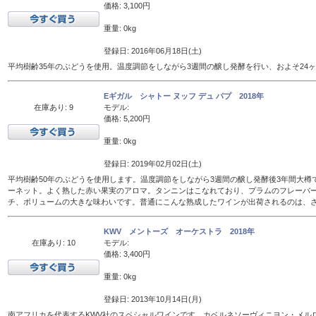
価格: 3,100円
重量: 0kg
登録日: 2016年06月18日(土)
平均樹齢35年のぶどうを使用。温度調節をしながら3週間の醸し発酵を行い、およそ24
Eギガル シャトー ヌッフ デュ パプ 2018年
在庫あり: 9
モデル:
価格: 5,200円
重量: 0kg
登録日: 2019年02月02日(土)
平均樹齢50年のぶどうを使用します。温度調節をしながら3週間の醸し発酵後3年間大樽
ーネット。よく熟した赤い果実のアロマ。タンニンはこなれており、プラムのフレーバ
チ、ボリュームの大きな味わいです。普通にこんな熟成したワインが出荷されるのは、
KWV メントーズ オーケストラ 2018年
在庫あり: 10
モデル:
価格: 3,400円
重量: 0kg
登録日: 2013年10月14日(月)
南アフリカを代表するKWV社のスペシャルワインです。カベルネソーヴィニヨン・メル