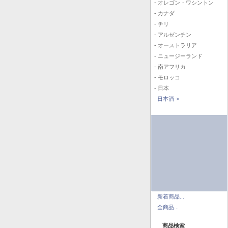
- オレゴン・ワシントン
- カナダ
- チリ
- アルゼンチン
- オーストラリア
- ニュージーランド
- 南アフリカ
- モロッコ
- 日本
日本酒->
新着商品...
全商品...
商品検索