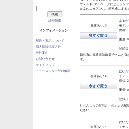
ヴェルド･マルベックによるシン
ルネのニュアンス、樽熟成による
詳細検索
あるが
在庫あり: 6
モデル
価格: 1
インフォメーション
重量: 0
配送と返品について
個人情報保護方針
登録日:
会社案内
福島市の篤農家加藤勇治さんと有
お問い合わせ
す。
サイトマップ
ニュースレター登録解除
にいだ
在庫あり: 4
モデル
価格: 2
重量: 0
登録日:
しぜんしゅの甘味が、生もとの酸
ださい。
にいだ
在庫あり: 4
モデル