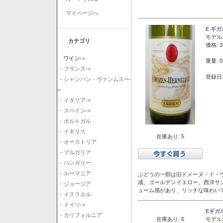
マイページへ
E ギ
モデル
カテゴリ
価格: 3
ワイン
->
重量: 0
- フランス->
登録日:
- シャンパン・ヴァンムスー-
>
- イタリア->
- スペイン->
- ポルトガル
- イギリス
在庫あり: 5
- オーストリア
- ブルガリア
- ハンガリー
- ルーマニア
ぶどうの一部は旧ドメーヌ・ド・ヴ
成。ゴールデンイエロー。西洋サ
- ジョージア
ューム感があり、リッチな味わい
- イスラエル
- ドイツ->
Eギガ
- カリフォルニア
在庫あり: 6
モデル