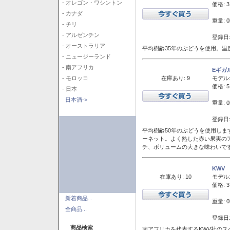
- オレゴン・ワシントン
価格: 3
- カナダ
重量: 0
- チリ
- アルゼンチン
登録日:
- オーストラリア
平均樹齢35年のぶどうを使用。温
- ニュージーランド
- 南アフリカ
Eギガ
在庫あり: 9
モデル
- モロッコ
価格: 5
- 日本
日本酒->
重量: 0
登録日:
平均樹齢50年のぶどうを使用しま
ーネット。よく熟した赤い果実の
チ、ボリュームの大きな味わいで
KWV
在庫あり: 10
モデル
価格: 3
新着商品...
重量: 0
全商品...
登録日:
商品検索
南アフリカを代表するKWV社の