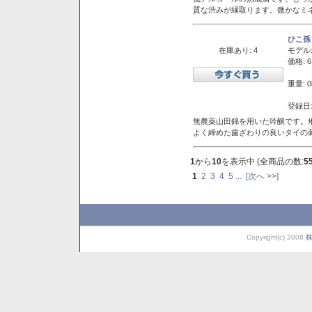
質な渋みが縁取ります。微かなミネ
ひこ孫
在庫あり: 4
モデル
価格: 6
重量: 0
登録日:
無農薬山田錦を用いた吟醸です。堆
よく締めた歯ざわりの良いタイの
1
から
10
を表示中 (全商品の数:
5
1
2
3
4
5
...
[次へ >>]
Copyright(c) 2008