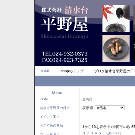
HOME
shopのトップ
ブログ清水台平野屋の日
Menu
HOME
全商品
表示順:
清水台平野屋の日々
イベント案内
おすすめの商品
1
から
10
を表示中 (全商品の数:
5
1
2
3
4
5
...
[次へ >>]
カートを見る