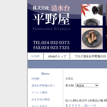
HOME
shopのトップ
ブログ清水台平野屋の日
Menu
HOME
全商品
表示順:
清水台平野屋の日々
イベント案内
おすすめの商品
1
から
10
を表示中 (全商品の数:
5
1
2
3
4
5
...
[次へ >>]
カートを見る