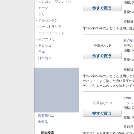
- オレゴン・ワシントン
価格: 3
- カナダ
重量: 0
- チリ
- アルゼンチン
登録日:
- オーストラリア
平均樹齢35年のぶどうを使用。温
- ニュージーランド
- 南アフリカ
Eギガ
在庫あり: 9
モデル
- モロッコ
価格: 5
- 日本
日本酒->
重量: 0
登録日:
平均樹齢50年のぶどうを使用しま
ーネット。よく熟した赤い果実の
チ、ボリュームの大きな味わいで
KWV
在庫あり: 10
モデル
価格: 3
新着商品...
重量: 0
全商品...
登録日:
商品検索
南アフリカを代表するKWV社の