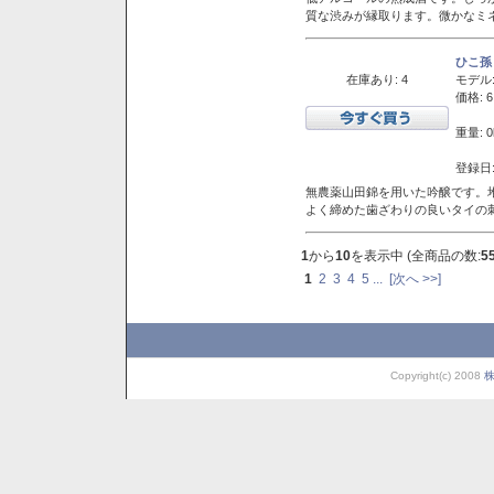
質な渋みが縁取ります。微かなミネ
ひこ孫
在庫あり: 4
モデル
価格: 6
重量: 0
登録日:
無農薬山田錦を用いた吟醸です。堆
よく締めた歯ざわりの良いタイの
1
から
10
を表示中 (全商品の数:
5
1
2
3
4
5
...
[次へ >>]
Copyright(c) 2008