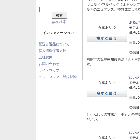
ヴェルド･マルベックによるシン
ルネのニュアンス、樽熟成による
詳細検索
あるが
在庫あり: 6
モデル
価格: 1
インフォメーション
重量: 0
配送と返品について
個人情報保護方針
登録日:
会社案内
福島市の篤農家加藤勇治さんと有
お問い合わせ
す。
サイトマップ
ニュースレター登録解除
にいだ
在庫あり: 4
モデル
価格: 2
重量: 0
登録日:
しぜんしゅの甘味が、生もとの酸
ださい。
にいだ
在庫あり: 4
モデル