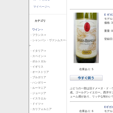
マイページへ
E ギ
モデル
カテゴリ
価格: 3
ワイン
->
重量: 0
- フランス->
登録日:
- シャンパン・ヴァンムスー-
>
- イタリア->
- スペイン->
- ポルトガル
- イギリス
在庫あり: 5
- オーストリア
- ブルガリア
- ハンガリー
- ルーマニア
ぶどうの一部は旧ドメーヌ・ド・ヴ
成。ゴールデンイエロー。西洋サ
- ジョージア
ューム感があり、リッチな味わい
- イスラエル
- ドイツ->
Eギガ
- カリフォルニア
在庫あり: 6
モデル