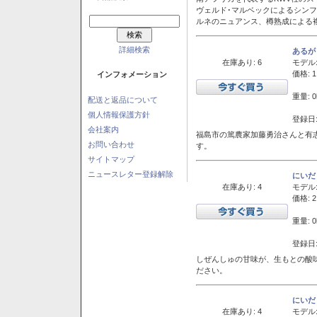
ヴェルド･マルベックによるシン
ルネのニュアンス、樽熟成による
詳細検索
あるが
在庫あり: 6
モデル
価格: 1
インフォメーション
重量: 0
配送と返品について
個人情報保護方針
登録日:
会社案内
福島市の篤農家加藤勇治さんと有
お問い合わせ
す。
サイトマップ
ニュースレター登録解除
にいだ
在庫あり: 4
モデル
価格: 2
重量: 0
登録日:
しぜんしゅの甘味が、生もとの酸
ださい。
にいだ
在庫あり: 4
モデル