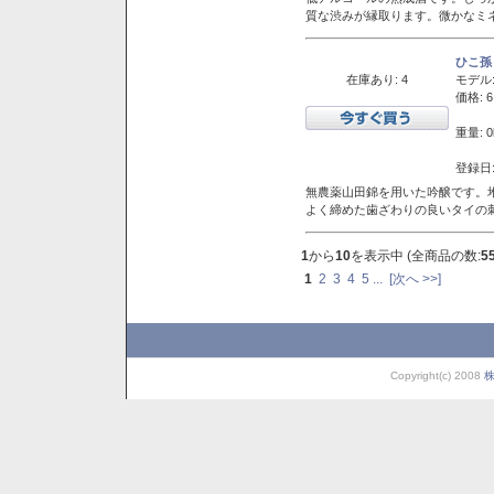
質な渋みが縁取ります。微かなミネ
ひこ孫
在庫あり: 4
モデル
価格: 6
重量: 0
登録日:
無農薬山田錦を用いた吟醸です。堆
よく締めた歯ざわりの良いタイの
1
から
10
を表示中 (全商品の数:
5
1
2
3
4
5
...
[次へ >>]
Copyright(c) 2008