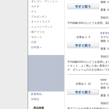
- オレゴン・ワシントン
価格: 3
- カナダ
重量: 0
- チリ
- アルゼンチン
登録日:
- オーストラリア
平均樹齢35年のぶどうを使用。温
- ニュージーランド
- 南アフリカ
Eギガ
在庫あり: 9
モデル
- モロッコ
価格: 5
- 日本
日本酒->
重量: 0
登録日:
平均樹齢50年のぶどうを使用しま
ーネット。よく熟した赤い果実の
チ、ボリュームの大きな味わいで
KWV
在庫あり: 10
モデル
価格: 3
新着商品...
重量: 0
全商品...
登録日:
商品検索
南アフリカを代表するKWV社の