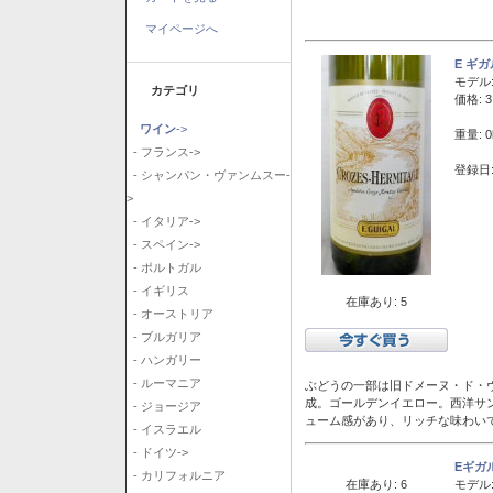
マイページへ
E ギ
モデル
カテゴリ
価格: 3
ワイン
->
重量: 0
- フランス->
登録日:
- シャンパン・ヴァンムスー-
>
- イタリア->
- スペイン->
- ポルトガル
- イギリス
在庫あり: 5
- オーストリア
- ブルガリア
- ハンガリー
- ルーマニア
ぶどうの一部は旧ドメーヌ・ド・ヴ
成。ゴールデンイエロー。西洋サ
- ジョージア
ューム感があり、リッチな味わい
- イスラエル
- ドイツ->
Eギガ
- カリフォルニア
在庫あり: 6
モデル