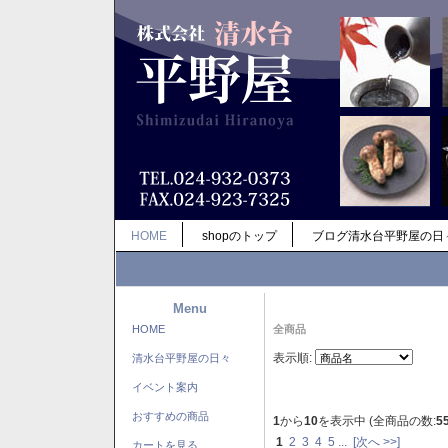
HOME
shopのトップ
ブログ清水台平野屋の日
Menu
HOME
全商品
表示順:
清水台平野屋の日々
イベント案内
おすすめの商品
1
から
10
を表示中 (全商品の数:
5
1
2
3
4
5
...
[次へ >>]
カートを見る