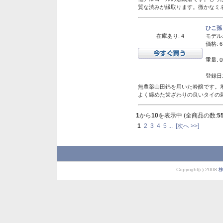
質な渋みが縁取ります。微かなミネ
ひこ孫
在庫あり: 4
モデル
価格: 6
重量: 0
登録日:
無農薬山田錦を用いた吟醸です。堆
よく締めた歯ざわりの良いタイの
1
から
10
を表示中 (全商品の数:
5
1
2
3
4
5
...
[次へ >>]
Copyright(c) 2008