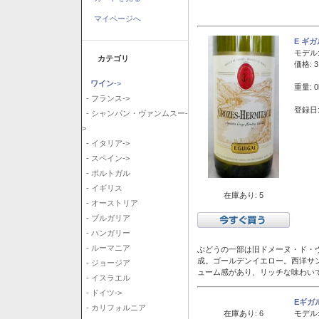
マイページへ
E ギ
モデル
カテゴリ
価格: 3
ワイン
->
重量: 0
- フランス->
登録日:
- シャンパン・ヴァンムスー-
>
- イタリア->
- スペイン->
- ポルトガル
- イギリス
在庫あり: 5
- オーストリア
- ブルガリア
- ハンガリー
- ルーマニア
ぶどうの一部は旧ドメーヌ・ド・ヴ
成。ゴールデンイエロー。西洋サ
- ジョージア
ューム感があり、リッチな味わい
- イスラエル
- ドイツ->
Eギガ
- カリフォルニア
在庫あり: 6
モデル