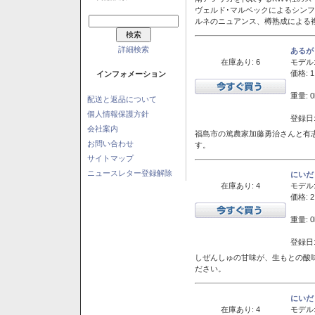
ヴェルド･マルベックによるシン
ルネのニュアンス、樽熟成による
詳細検索
あるが
在庫あり: 6
モデル
価格: 1
インフォメーション
重量: 0
配送と返品について
個人情報保護方針
登録日:
会社案内
福島市の篤農家加藤勇治さんと有
お問い合わせ
す。
サイトマップ
ニュースレター登録解除
にいだ
在庫あり: 4
モデル
価格: 2
重量: 0
登録日:
しぜんしゅの甘味が、生もとの酸
ださい。
にいだ
在庫あり: 4
モデル