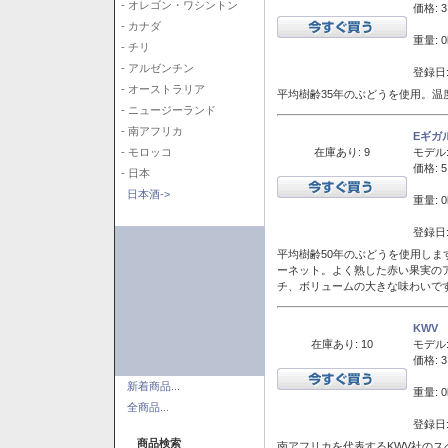
- オレゴン・ワシントン
価格: 3
- カナダ
重量: 0
- チリ
- アルゼンチン
登録日:
- オーストラリア
平均樹齢35年のぶどうを使用。温
- ニュージーランド
- 南アフリカ
Eギガ
在庫あり: 9
モデル
- モロッコ
価格: 5
- 日本
日本酒->
重量: 0
登録日:
平均樹齢50年のぶどうを使用しま
ーネット。よく熟した赤い果実の
チ、ボリュームの大きな味わいで
KWV
在庫あり: 10
モデル
価格: 3
新着商品...
重量: 0
全商品...
登録日:
商品検索
南アフリカを代表するKWV社の