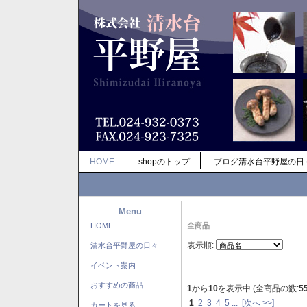
HOME
shopのトップ
ブログ清水台平野屋の日
Menu
HOME
全商品
表示順:
清水台平野屋の日々
イベント案内
おすすめの商品
1
から
10
を表示中 (全商品の数:
5
1
2
3
4
5
...
[次へ >>]
カートを見る