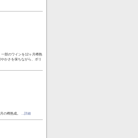
一部のワインを12ヶ月樽熟
爽やかさを保ちながら、ボリ
ヶ月の樽熟成。
...詳細