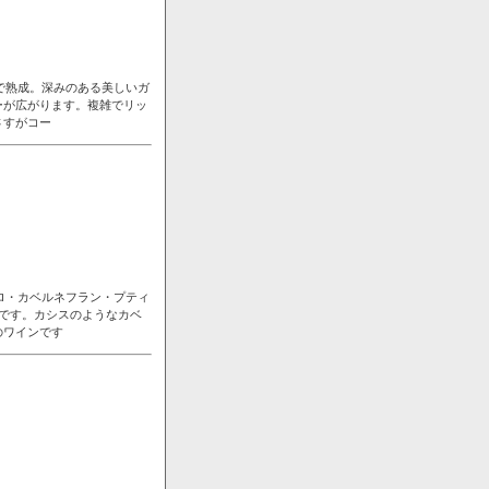
で熟成。深みのある美しいガ
ーが広がります。複雑でリッ
さすがコー
ロ・カベルネフラン・プティ
です。カシスのようなカベ
のワインです