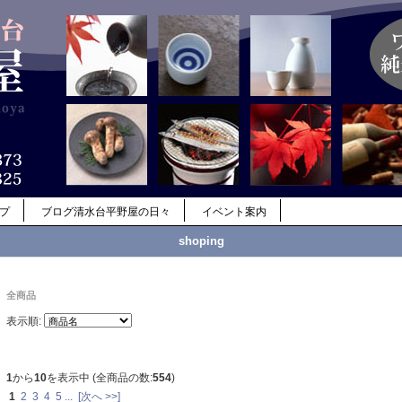
ップ
ブログ清水台平野屋の日々
イベント案内
shoping
全商品
表示順:
1
から
10
を表示中 (全商品の数:
554
)
1
2
3
4
5
...
[次へ >>]