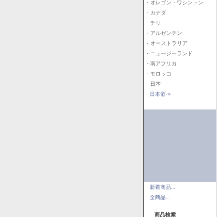
- オレゴン・ワシントン
- カナダ
- チリ
- アルゼンチン
- オーストラリア
- ニュージーランド
- 南アフリカ
- モロッコ
- 日本
日本酒->
新着商品...
全商品...
商品検索