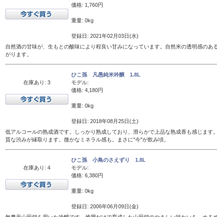
価格: 1,760円
重量: 0kg
登録日: 2021年02月03日(水)
自然酒の甘味が、生もとの酸味により程良い甘みになっています。自然米の透明感のあ
がります。
ひこ孫 凡愚純米吟醸 1.8L
在庫あり: 3
モデル:
価格: 4,180円
重量: 0kg
登録日: 2018年08月25日(土)
低アルコールの熟成酒です。しっかり熟成しており、滑らかで上品な熟成香も感じます
質な渋みが縁取ります。微かなミネラル感も。まさに"今"が飲み頃。
ひこ孫 小鳥のさえずり 1.8L
在庫あり: 4
モデル:
価格: 6,380円
重量: 0kg
登録日: 2006年06月09日(金)
無農薬山田錦を用いた吟醸です。堆肥だけで育成した山田錦のやさしい味わいを、ぬるめの