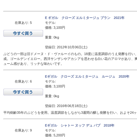
E ギガル クローズ エルミタージュ ブラン 2021年
在庫あり: 5
モデル:
価格: 3,100円
重量: 0kg
登録日: 2012年10月06日(土)
ぶどうの一部は旧ドメーヌ・ド・ヴァルーイのもの。18度に温度調節のうえ発酵を行い、
成。ゴールデンイエロー。西洋サンザシやアカシアを思わせる白い花のアロマがあり、
ューム感があり、リッチな味わいです。
Eギガル クローズ エルミタージュ ルージュ 2020年
在庫あり: 6
モデル:
価格: 3,100円
重量: 0kg
登録日: 2016年06月18日(土)
平均樹齢35年のぶどうを使用。温度調節をしながら3週間の醸し発酵を行い、およそ24
Eギガル シャトー ヌッフ デュ パプ 2018年
在庫あり: 9
モデル:
価格: 5,200円