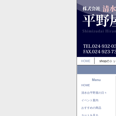
HOME
shopのト
Menu
HOME
清水台平野屋の日々
イベント案内
おすすめの商品
カートを見る