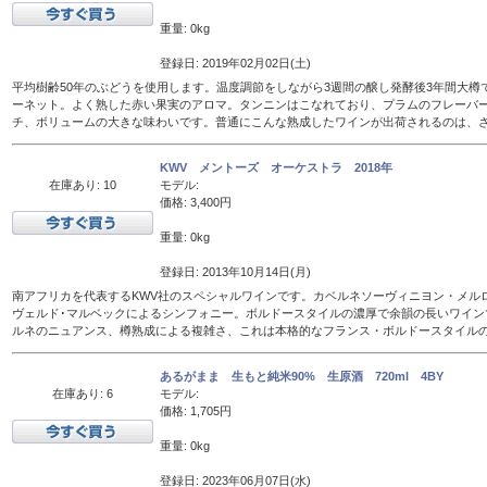
重量: 0kg
登録日: 2019年02月02日(土)
平均樹齢50年のぶどうを使用します。温度調節をしながら3週間の醸し発酵後3年間大樽
ーネット。よく熟した赤い果実のアロマ。タンニンはこなれており、プラムのフレーバ
チ、ボリュームの大きな味わいです。普通にこんな熟成したワインが出荷されるのは、
KWV メントーズ オーケストラ 2018年
在庫あり: 10
モデル:
価格: 3,400円
重量: 0kg
登録日: 2013年10月14日(月)
南アフリカを代表するKWV社のスペシャルワインです。カベルネソーヴィニヨン・メル
ヴェルド･マルベックによるシンフォニー。ボルドースタイルの濃厚で余韻の長いワイン
ルネのニュアンス、樽熟成による複雑さ、これは本格的なフランス・ボルドースタイル
あるがまま 生もと純米90% 生原酒 720ml 4BY
在庫あり: 6
モデル:
価格: 1,705円
重量: 0kg
登録日: 2023年06月07日(水)