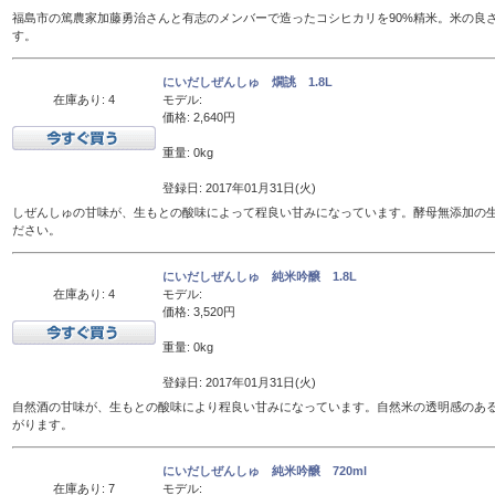
福島市の篤農家加藤勇治さんと有志のメンバーで造ったコシヒカリを90%精米。米の良
す。
にいだしぜんしゅ 燗誂 1.8L
在庫あり: 4
モデル:
価格: 2,640円
重量: 0kg
登録日: 2017年01月31日(火)
しぜんしゅの甘味が、生もとの酸味によって程良い甘みになっています。酵母無添加の
ださい。
にいだしぜんしゅ 純米吟醸 1.8L
在庫あり: 4
モデル:
価格: 3,520円
重量: 0kg
登録日: 2017年01月31日(火)
自然酒の甘味が、生もとの酸味により程良い甘みになっています。自然米の透明感のあ
がります。
にいだしぜんしゅ 純米吟醸 720ml
在庫あり: 7
モデル: