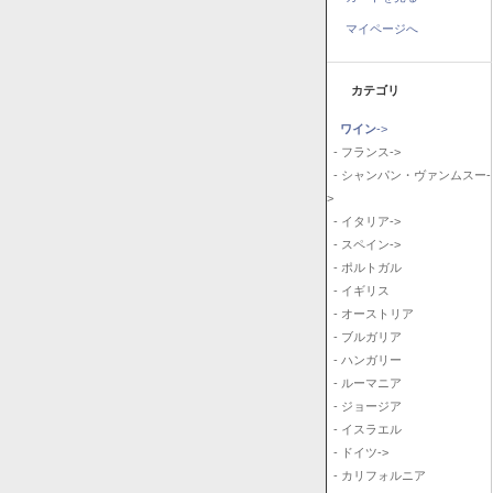
マイページへ
カテゴリ
ワイン
->
- フランス->
- シャンパン・ヴァンムスー-
>
- イタリア->
- スペイン->
- ポルトガル
- イギリス
- オーストリア
- ブルガリア
- ハンガリー
- ルーマニア
- ジョージア
- イスラエル
- ドイツ->
- カリフォルニア