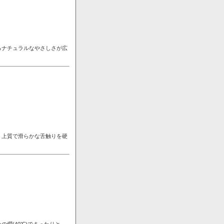
るナチュラルなやさしさが広
。上質で滑らかな舌触りを硬
燗(40℃)でまったりと。