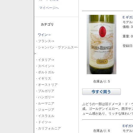
マイページへ
E ギ
モデル
カテゴリ
価格: 3
ワイン
->
重量: 0
- フランス->
登録日:
- シャンパン・ヴァンムスー-
>
- イタリア->
- スペイン->
- ポルトガル
- イギリス
在庫あり: 5
- オーストリア
- ブルガリア
- ハンガリー
- ルーマニア
ぶどうの一部は旧ドメーヌ・ド・ヴ
成。ゴールデンイエロー。西洋サ
- ジョージア
ューム感があり、リッチな味わい
- イスラエル
- ドイツ->
Eギガ
- カリフォルニア
在庫あり: 6
モデル