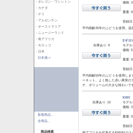
- オレゴン・ワシントン
価格: 3
- カナダ
重量: 0
- チリ
- アルゼンチン
登録日:
- オーストラリア
平均樹齢35年のぶどうを使用。温
- ニュージーランド
- 南アフリカ
Eギガ
在庫あり: 9
モデル
- モロッコ
価格: 5
- 日本
日本酒->
重量: 0
登録日:
平均樹齢50年のぶどうを使用しま
ーネット。よく熟した赤い果実の
チ、ボリュームの大きな味わいで
KWV
在庫あり: 10
モデル
価格: 3
新着商品...
重量: 0
全商品...
登録日:
商品検索
南アフリカを代表するKWV社の