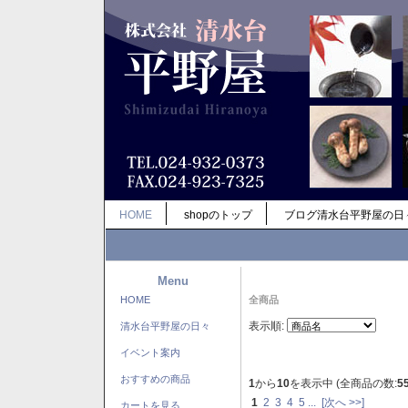
HOME
shopのトップ
ブログ清水台平野屋の日
Menu
HOME
全商品
表示順:
清水台平野屋の日々
イベント案内
おすすめの商品
1
から
10
を表示中 (全商品の数:
5
1
2
3
4
5
...
[次へ >>]
カートを見る