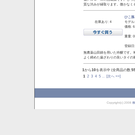
質な渋みが縁取ります。微かなミネ
ひこ孫
在庫あり: 4
モデル
価格: 6
重量: 0
登録日:
無農薬山田錦を用いた吟醸です。堆
よく締めた歯ざわりの良いタイの
1
から
10
を表示中 (全商品の数:
5
1
2
3
4
5
...
[次へ >>]
Copyright(c) 2008