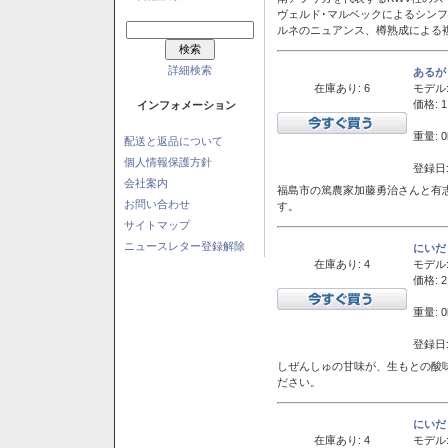
ヴェルド･マルベックによるシン
ルネのニュアンス、樽熟成による
詳細検索
あるが
在庫あり: 6
モデル
価格: 1
インフォメーション
重量: 0
配送と返品について
個人情報保護方針
登録日:
会社案内
福島市の篤農家加藤勇治さんと有
お問い合わせ
す。
サイトマップ
ニュースレター登録解除
にいだ
在庫あり: 4
モデル
価格: 2
重量: 0
登録日:
しぜんしゅの甘味が、生もとの酸
ださい。
にいだ
在庫あり: 4
モデル