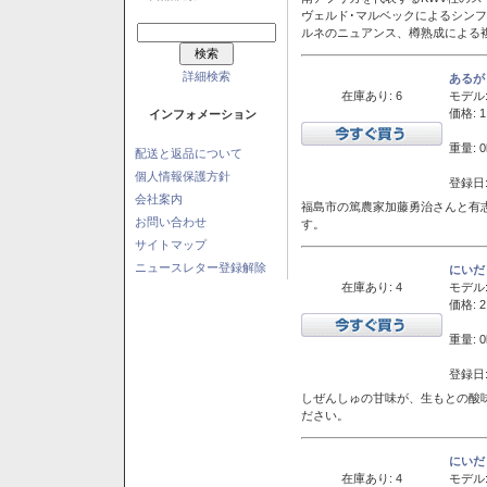
ヴェルド･マルベックによるシン
ルネのニュアンス、樽熟成による
詳細検索
あるが
在庫あり: 6
モデル
価格: 1
インフォメーション
重量: 0
配送と返品について
個人情報保護方針
登録日:
会社案内
福島市の篤農家加藤勇治さんと有
お問い合わせ
す。
サイトマップ
ニュースレター登録解除
にいだ
在庫あり: 4
モデル
価格: 2
重量: 0
登録日:
しぜんしゅの甘味が、生もとの酸
ださい。
にいだ
在庫あり: 4
モデル