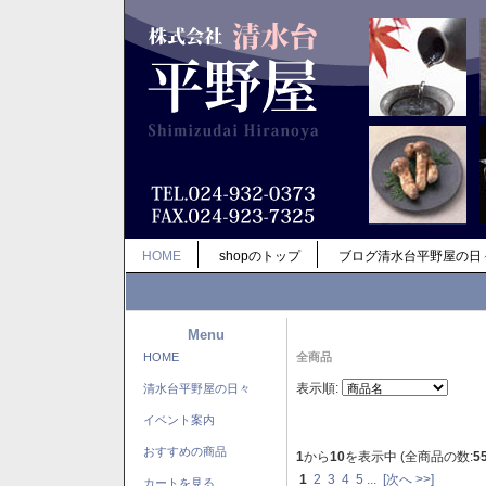
HOME
shopのトップ
ブログ清水台平野屋の日
Menu
HOME
全商品
表示順:
清水台平野屋の日々
イベント案内
おすすめの商品
1
から
10
を表示中 (全商品の数:
5
1
2
3
4
5
...
[次へ >>]
カートを見る