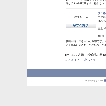
質な渋みが縁取ります。微かなミネ
ひこ孫
在庫あり: 4
モデル
価格: 6
重量: 0
登録日:
無農薬山田錦を用いた吟醸です。堆
よく締めた歯ざわりの良いタイの
1
から
10
を表示中 (全商品の数:
5
1
2
3
4
5
...
[次へ >>]
Copyright(c) 2008