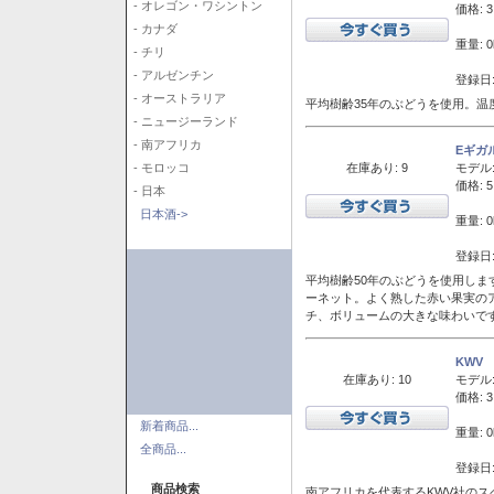
- オレゴン・ワシントン
価格: 3
- カナダ
重量: 0
- チリ
- アルゼンチン
登録日:
- オーストラリア
平均樹齢35年のぶどうを使用。温
- ニュージーランド
- 南アフリカ
Eギガ
在庫あり: 9
モデル
- モロッコ
価格: 5
- 日本
日本酒->
重量: 0
登録日:
平均樹齢50年のぶどうを使用しま
ーネット。よく熟した赤い果実の
チ、ボリュームの大きな味わいで
KWV
在庫あり: 10
モデル
価格: 3
新着商品...
重量: 0
全商品...
登録日:
商品検索
南アフリカを代表するKWV社の