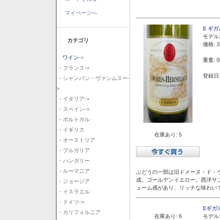
マイページへ
E ギ
モデル
カテゴリ
価格: 3
ワイン
->
重量: 0
- フランス->
登録日:
- シャンパン・ヴァンムスー-
>
- イタリア->
- スペイン->
- ポルトガル
- イギリス
在庫あり: 5
- オーストリア
- ブルガリア
- ハンガリー
- ルーマニア
ぶどうの一部は旧ドメーヌ・ド・ヴ
成。ゴールデンイエロー。西洋サ
- ジョージア
ューム感があり、リッチな味わい
- イスラエル
- ドイツ->
Eギガ
- カリフォルニア
在庫あり: 6
モデル