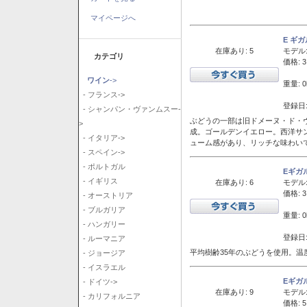
マイページへ
E ギ
在庫あり: 5
モデル
カテゴリ
価格: 3
ワイン
->
重量: 0
- フランス->
登録日:
- シャンパン・ヴァンムスー-
ぶどうの一部は旧ドメーヌ・ド・ヴ
>
成。ゴールデンイエロー。西洋サ
- イタリア->
ューム感があり、リッチな味わい
- スペイン->
- ポルトガル
Eギガ
- イギリス
在庫あり: 6
モデル
価格: 3
- オーストリア
- ブルガリア
重量: 0
- ハンガリー
登録日:
- ルーマニア
平均樹齢35年のぶどうを使用。温
- ジョージア
- イスラエル
Eギガ
- ドイツ->
在庫あり: 9
モデル
- カリフォルニア
価格: 5