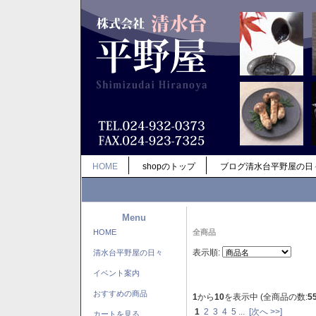
HOME
shopのトップ
ブログ清水台平野屋の日
Menu
HOME
全商品
表示順:
清水台平野屋の日々
イベント案内
おすすめの商品
1
から
10
を表示中 (全商品の数:
5
1
2
3
4
5
...
[次へ >>]
カートを見る