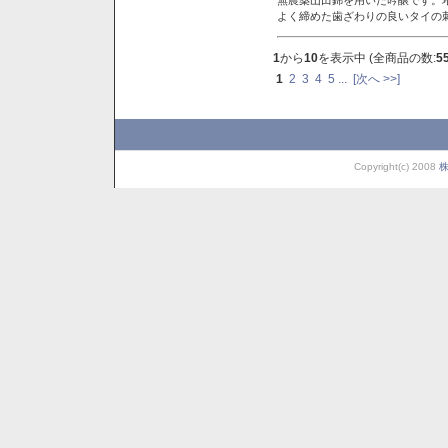
よく締めた歯ざわりの良いタイの
1
から
10
を表示中 (全商品の数:
5
1
2
3
4
5
...
[次へ >>]
Copyright(c) 2008