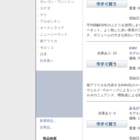
- オレゴン・ワシントン
重量: 0
- カナダ
- チリ
登録日:
- アルゼンチン
平均樹齢50年のぶどうを使用しま
- オーストラリア
ーネット。よく熟した赤い果実の
- ニュージーランド
チ、ボリュームの大きな味わいで
- 南アフリカ
- モロッコ
KWV
在庫あり: 10
モデル
- 日本
価格: 3
日本酒->
重量: 0
登録日:
南アフリカを代表するKWV社の
ヴェルド･マルベックによるシン
ルネのニュアンス、樽熟成による
あるが
在庫あり: 6
モデル
価格: 1
新着商品...
全商品...
重量: 0
登録日:
商品検索