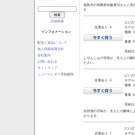
福島市の篤農家加藤勇治さんと有
す。
詳細検索
にいだ
在庫あり: 4
モデル
インフォメーション
価格: 2
重量: 0
配送と返品について
個人情報保護方針
登録日:
会社案内
しぜんしゅの甘味が、生もとの酸
お問い合わせ
ださい。
サイトマップ
ニュースレター登録解除
にいだ
在庫あり: 4
モデル
価格: 3
重量: 0
登録日:
自然酒の甘味が、生もとの酸味に
がります。
にいだ
在庫あり: 7
モデル