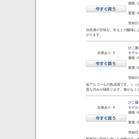
価格: 1
重量: 0
登録日:
自然酒の甘味が、生もとの酸味に
がります。
ひこ孫
在庫あり: 3
モデル
価格: 4
重量: 0
登録日:
低アルコールの熟成酒です。しっ
質な渋みが縁取ります。微かなミネ
ひこ孫
在庫あり: 4
モデル
価格: 6
重量: 0
登録日:
無農薬山田錦を用いた吟醸です。堆