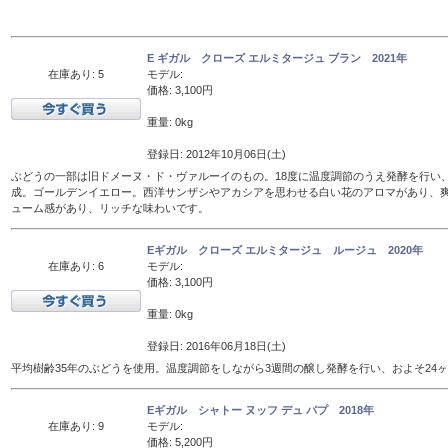
E ギガル クローズ エルミタージュ ブラン 2021年
在庫あり: 5
モデル:
価格: 3,100円
重量: 0kg
登録日: 2012年10月06日(土)
ぶどうの一部は旧ドメーヌ・ド・ヴァルーイのもの。18度に温度調節のうえ発酵を行い、
成。ゴールデンイエロー。西洋サンザシやアカシアを思わせる白い花のアロマがあり、
ューム感があり、リッチな味わいです。
Eギガル クローズ エルミタージュ ルージュ 2020年
在庫あり: 6
モデル:
価格: 3,100円
重量: 0kg
登録日: 2016年06月18日(土)
平均樹齢35年のぶどうを使用。温度調節をしながら3週間の醸し発酵を行い、およそ24
Eギガル シャトー ヌッフ デュ パプ 2018年
在庫あり: 9
モデル:
価格: 5,200円