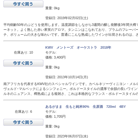
重量: 0kg
登録日: 2019年02月02日(土)
平均樹齢50年のぶどうを使用します。温度調節をしながら3週間の醸し発酵後3年間大樽
ーネット。よく熟した赤い果実のアロマ。タンニンはこなれており、プラムのフレーバ
チ、ボリュームの大きな味わいです。普通にこんな熟成したワインが出荷されるのは、
KWV メントーズ オーケストラ 2018年
在庫あり: 10
モデル:
価格: 3,400円
重量: 0kg
登録日: 2013年10月14日(月)
南アフリカを代表するKWV社のスペシャルワインです。カベルネソーヴィニヨン・メル
ヴェルド･マルベックによるシンフォニー。ボルドースタイルの濃厚で余韻の長いワイン
ルネのニュアンス、樽熟成による複雑さ、これは本格的なフランス・ボルドースタイル
あるがまま 生もと純米90% 生原酒 720ml 4BY
在庫あり: 6
モデル:
価格: 1,705円
重量: 0kg
登録日: 2023年06月07日(水)