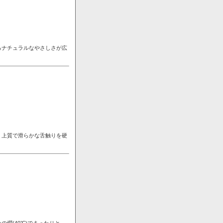
るナチュラルなやさしさが広
。上質で滑らかな舌触りを硬
燗(40℃)でまったりと。