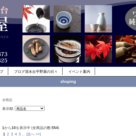
ップ
ブログ清水台平野屋の日々
イベント案内
shoping
全商品
表示順:
1
から
10
を表示中 (全商品の数:
554
)
1
2
3
4
5
...
[次へ >>]