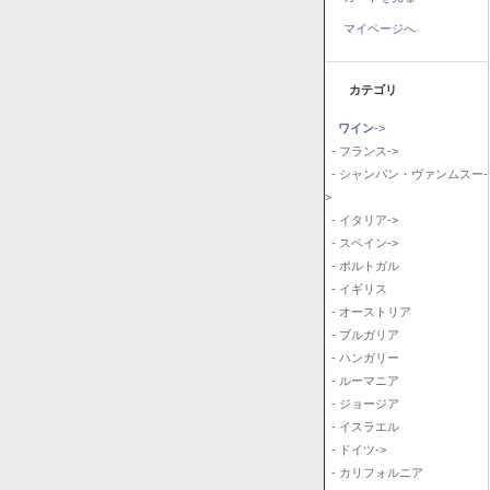
マイページへ
カテゴリ
ワイン
->
- フランス->
- シャンパン・ヴァンムスー-
>
- イタリア->
- スペイン->
- ポルトガル
- イギリス
- オーストリア
- ブルガリア
- ハンガリー
- ルーマニア
- ジョージア
- イスラエル
- ドイツ->
- カリフォルニア