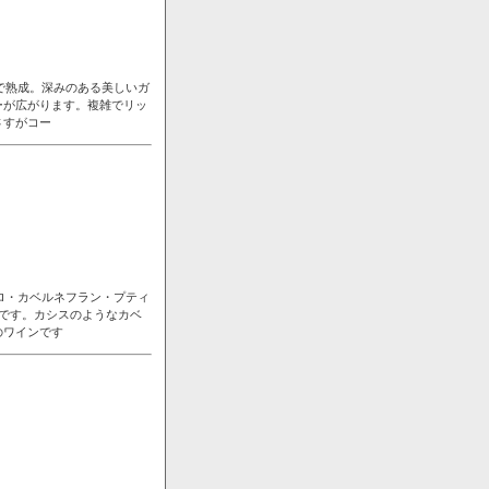
で熟成。深みのある美しいガ
ーが広がります。複雑でリッ
さすがコー
ロ・カベルネフラン・プティ
です。カシスのようなカベ
のワインです