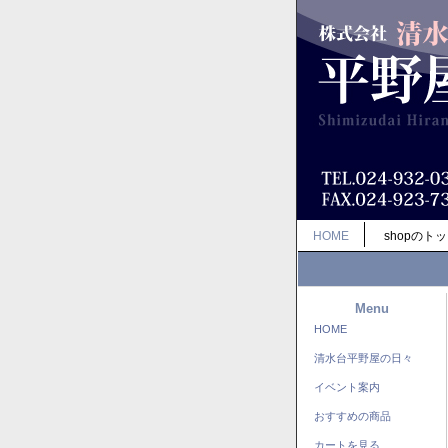
HOME
shopのト
Menu
HOME
清水台平野屋の日々
イベント案内
おすすめの商品
カートを見る