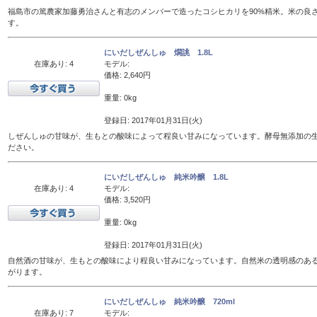
福島市の篤農家加藤勇治さんと有志のメンバーで造ったコシヒカリを90%精米。米の良
す。
にいだしぜんしゅ 燗誂 1.8L
在庫あり: 4
モデル:
価格: 2,640円
重量: 0kg
登録日: 2017年01月31日(火)
しぜんしゅの甘味が、生もとの酸味によって程良い甘みになっています。酵母無添加の
ださい。
にいだしぜんしゅ 純米吟醸 1.8L
在庫あり: 4
モデル:
価格: 3,520円
重量: 0kg
登録日: 2017年01月31日(火)
自然酒の甘味が、生もとの酸味により程良い甘みになっています。自然米の透明感のあ
がります。
にいだしぜんしゅ 純米吟醸 720ml
在庫あり: 7
モデル: