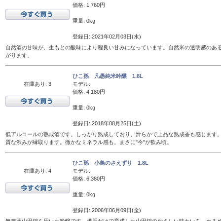
価格: 1,760円
重量: 0kg
登録日: 2021年02月03日(水)
自然酒の甘味が、生もとの酸味により程良い甘みになっています。自然米の透明感のあ
がります。
ひこ孫 凡愚純米吟醸 1.8L
在庫あり: 3
モデル:
価格: 4,180円
重量: 0kg
登録日: 2018年08月25日(土)
低アルコールの熟成酒です。しっかり熟成しており、滑らかで上品な熟成香も感じます
質な渋みが縁取ります。微かなミネラル感も。まさに"今"が飲み頃。
ひこ孫 小鳥のさえずり 1.8L
在庫あり: 4
モデル:
価格: 6,380円
重量: 0kg
登録日: 2006年06月09日(金)
無農薬山田錦を用いた吟醸です。堆肥だけで育成した山田錦のやさしい味わいを、ぬるめの