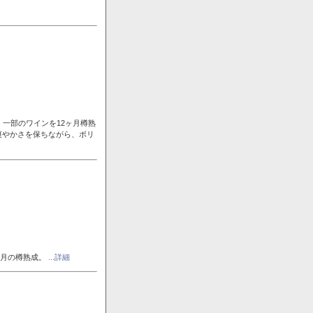
一部のワインを12ヶ月樽熟
爽やかさを保ちながら、ボリ
ヶ月の樽熟成。
...詳細