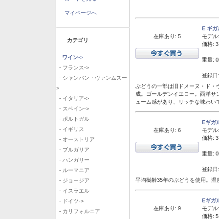
マイページへ
E ギ
在庫あり: 5
モデル
カテゴリ
価格: 3
ワイン
->
重量: 0
- フランス->
登録日:
- シャンパン・ヴァンムスー-
ぶどうの一部は旧ドメーヌ・ド・ヴ
>
成。ゴールデンイエロー。西洋サ
- イタリア->
ューム感があり、リッチな味わい
- スペイン->
- ポルトガル
Eギガ
- イギリス
在庫あり: 6
モデル
価格: 3
- オーストリア
- ブルガリア
重量: 0
- ハンガリー
登録日:
- ルーマニア
平均樹齢35年のぶどうを使用。温
- ジョージア
- イスラエル
Eギガ
- ドイツ->
在庫あり: 9
モデル
- カリフォルニア
価格: 5