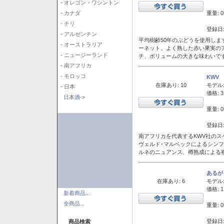
- オレゴン・ワシントン
重量: 0
- カナダ
- チリ
登録日:
- アルゼンチン
平均樹齢50年のぶどうを使用しま
- オーストラリア
ーネット。よく熟した赤い果実の
- ニュージーランド
チ、ボリュームの大きな味わいで
- 南アフリカ
- モロッコ
KWV
在庫あり: 10
モデル
- 日本
価格: 3
日本酒->
重量: 0
登録日:
南アフリカを代表するKWV社の
ヴェルド･マルベックによるシン
ルネのニュアンス、樽熟成による
あるが
在庫あり: 6
モデル
価格: 1
新着商品...
全商品...
重量: 0
登録日:
商品検索