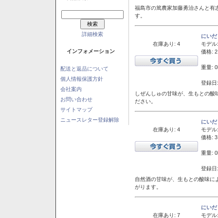
福島市の篤農家加藤勇治さんと有
す。
詳細検索
にいだ
在庫あり: 4
モデル
インフォメーション
価格: 2
重量: 0
配送と返品について
個人情報保護方針
登録日:
会社案内
しぜんしゅの甘味が、生もとの酸
お問い合わせ
ださい。
サイトマップ
ニュースレター登録解除
にいだ
在庫あり: 4
モデル
価格: 3
重量: 0
登録日:
自然酒の甘味が、生もとの酸味に
がります。
にいだ
在庫あり: 7
モデル