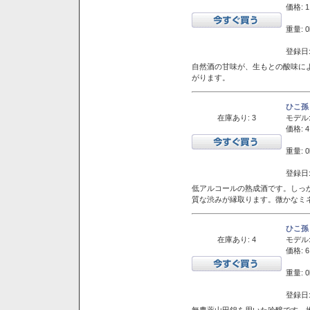
価格: 1
重量: 0
登録日:
自然酒の甘味が、生もとの酸味に
がります。
ひこ孫
在庫あり: 3
モデル
価格: 4
重量: 0
登録日:
低アルコールの熟成酒です。しっ
質な渋みが縁取ります。微かなミネ
ひこ孫
在庫あり: 4
モデル
価格: 6
重量: 0
登録日:
無農薬山田錦を用いた吟醸です。堆