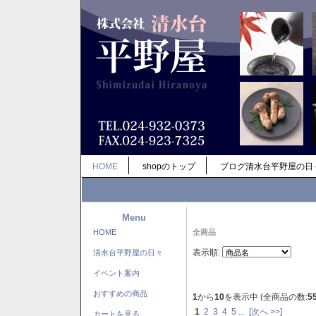
HOME
shopのトップ
ブログ清水台平野屋の日
Menu
HOME
全商品
表示順:
清水台平野屋の日々
イベント案内
おすすめの商品
1
から
10
を表示中 (全商品の数:
5
1
2
3
4
5
...
[次へ >>]
カートを見る