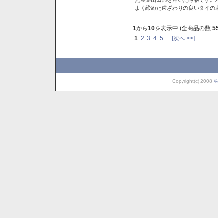
よく締めた歯ざわりの良いタイの
1
から
10
を表示中 (全商品の数:
5
1
2
3
4
5
...
[次へ >>]
Copyright(c) 2008