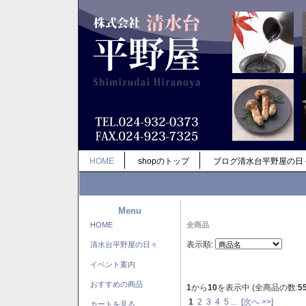
HOME
shopのトップ
ブログ清水台平野屋の日
Menu
HOME
全商品
表示順:
清水台平野屋の日々
イベント案内
おすすめの商品
1
から
10
を表示中 (全商品の数:
5
1
2
3
4
5
...
[次へ >>]
カートを見る