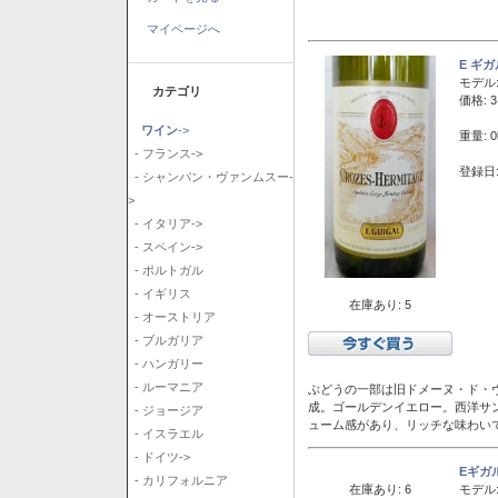
マイページへ
E ギ
モデル
カテゴリ
価格: 3
ワイン
->
重量: 0
- フランス->
登録日:
- シャンパン・ヴァンムスー-
>
- イタリア->
- スペイン->
- ポルトガル
- イギリス
在庫あり: 5
- オーストリア
- ブルガリア
- ハンガリー
- ルーマニア
ぶどうの一部は旧ドメーヌ・ド・ヴ
成。ゴールデンイエロー。西洋サ
- ジョージア
ューム感があり、リッチな味わい
- イスラエル
- ドイツ->
Eギガ
- カリフォルニア
在庫あり: 6
モデル