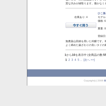
質な渋みが縁取ります。微かなミネ
ひこ孫
在庫あり: 4
モデル
価格: 6
重量: 0
登録日:
無農薬山田錦を用いた吟醸です。堆
よく締めた歯ざわりの良いタイの
1
から
10
を表示中 (全商品の数:
5
1
2
3
4
5
...
[次へ >>]
Copyright(c) 2008