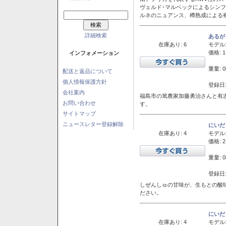
ヴェルド･マルベックによるシン
ルネのニュアンス、樽熟成による
詳細検索
あるが
在庫あり: 6
モデル
価格: 1
インフォメーション
重量: 0
配送と返品について
個人情報保護方針
登録日:
会社案内
福島市の篤農家加藤勇治さんと有
お問い合わせ
す。
サイトマップ
ニュースレター登録解除
にいだ
在庫あり: 4
モデル
価格: 2
重量: 0
登録日:
しぜんしゅの甘味が、生もとの酸
ださい。
にいだ
在庫あり: 4
モデル