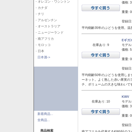
- オレゴン・ワシントン
価格: 3
- カナダ
重量: 0
- チリ
- アルゼンチン
登録日:
- オーストラリア
平均樹齢35年のぶどうを使用。温
- ニュージーランド
- 南アフリカ
Eギガ
在庫あり: 9
モデル
- モロッコ
価格: 5
- 日本
日本酒->
重量: 0
登録日:
平均樹齢50年のぶどうを使用しま
ーネット。よく熟した赤い果実の
チ、ボリュームの大きな味わいで
KWV
在庫あり: 10
モデル
価格: 3
新着商品...
重量: 0
全商品...
登録日:
商品検索
南アフリカを代表するKWV社の