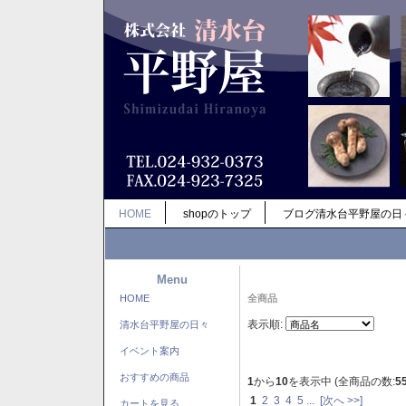
HOME
shopのトップ
ブログ清水台平野屋の日
Menu
HOME
全商品
表示順:
清水台平野屋の日々
イベント案内
おすすめの商品
1
から
10
を表示中 (全商品の数:
5
1
2
3
4
5
...
[次へ >>]
カートを見る