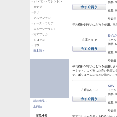
- オレゴン・ワシントン
価格: 3
- カナダ
重量: 0
- チリ
- アルゼンチン
登録日:
- オーストラリア
平均樹齢35年のぶどうを使用。温
- ニュージーランド
- 南アフリカ
Eギガ
在庫あり: 9
モデル
- モロッコ
価格: 5
- 日本
日本酒->
重量: 0
登録日:
平均樹齢50年のぶどうを使用しま
ーネット。よく熟した赤い果実の
チ、ボリュームの大きな味わいで
KWV
在庫あり: 10
モデル
価格: 3
新着商品...
重量: 0
全商品...
登録日:
商品検索
南アフリカを代表するKWV社の