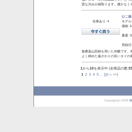
質な渋みが縁取ります。微かなミネ
ひこ孫
在庫あり: 4
モデル
価格: 6
重量: 0
登録日:
無農薬山田錦を用いた吟醸です。堆
よく締めた歯ざわりの良いタイの
1
から
10
を表示中 (全商品の数:
5
1
2
3
4
5
...
[次へ >>]
Copyright(c) 2008