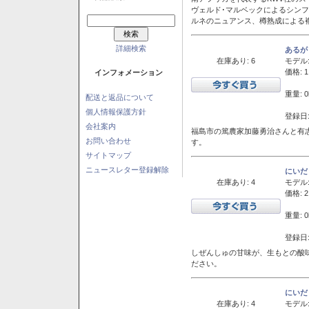
ヴェルド･マルベックによるシン
ルネのニュアンス、樽熟成による
詳細検索
あるが
在庫あり: 6
モデル
価格: 1
インフォメーション
重量: 0
配送と返品について
個人情報保護方針
登録日:
会社案内
福島市の篤農家加藤勇治さんと有
お問い合わせ
す。
サイトマップ
ニュースレター登録解除
にいだ
在庫あり: 4
モデル
価格: 2
重量: 0
登録日:
しぜんしゅの甘味が、生もとの酸
ださい。
にいだ
在庫あり: 4
モデル