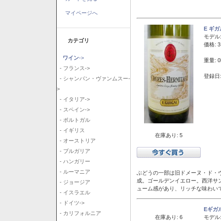
マイページへ
E ギ
モデル
カテゴリ
価格: 3
ワイン
->
重量: 0
- フランス->
登録日:
- シャンパン・ヴァンムスー-
>
- イタリア->
- スペイン->
- ポルトガル
- イギリス
在庫あり: 5
- オーストリア
- ブルガリア
- ハンガリー
- ルーマニア
ぶどうの一部は旧ドメーヌ・ド・ヴ
成。ゴールデンイエロー。西洋サ
- ジョージア
ューム感があり、リッチな味わい
- イスラエル
- ドイツ->
Eギガ
- カリフォルニア
在庫あり: 6
モデル