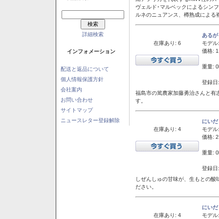
ヴェルド･マルベックによるシン
ルネのニュアンス、樽熟成による
詳細検索
あるが
在庫あり: 6
モデル
価格: 1
インフォメーション
重量: 0
配送と返品について
個人情報保護方針
登録日:
会社案内
福島市の篤農家加藤勇治さんと有
お問い合わせ
す。
サイトマップ
ニュースレター登録解除
にいだ
在庫あり: 4
モデル
価格: 2
重量: 0
登録日:
しぜんしゅの甘味が、生もとの酸
ださい。
にいだ
在庫あり: 4
モデル