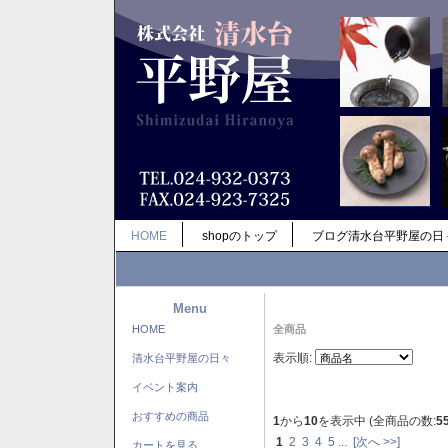
HOME
shopのトップ
ブログ清水台平野屋の日
Menu
HOME
全商品
表示順:
清水台平野屋の日々
イベント案内
おすすめの商品
1
から
10
を表示中 (全商品の数:
5
1
2
3
4
5
...
[次へ >>]
カートを見る