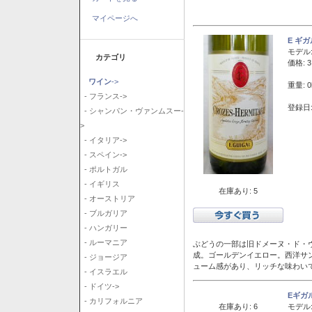
マイページへ
E ギ
モデル
カテゴリ
価格: 3
ワイン
->
重量: 0
- フランス->
登録日:
- シャンパン・ヴァンムスー-
>
- イタリア->
- スペイン->
- ポルトガル
- イギリス
在庫あり: 5
- オーストリア
- ブルガリア
- ハンガリー
- ルーマニア
ぶどうの一部は旧ドメーヌ・ド・ヴ
成。ゴールデンイエロー。西洋サ
- ジョージア
ューム感があり、リッチな味わい
- イスラエル
- ドイツ->
Eギガ
- カリフォルニア
在庫あり: 6
モデル