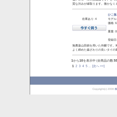
質な渋みが縁取ります。微かなミネ
ひこ孫
在庫あり: 4
モデル
価格: 6
重量: 0
登録日:
無農薬山田錦を用いた吟醸です。堆
よく締めた歯ざわりの良いタイの
1
から
10
を表示中 (全商品の数:
5
1
2
3
4
5
...
[次へ >>]
Copyright(c) 2008