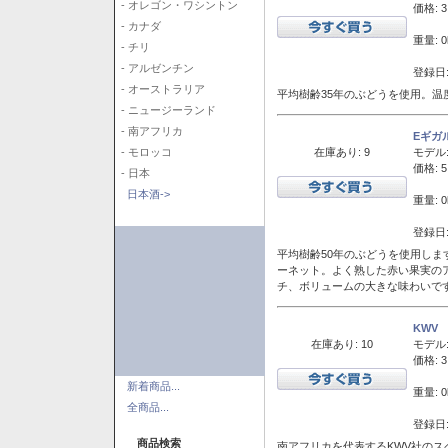
- オレゴン・ワシントン
価格: 3
- カナダ
重量: 0
- チリ
- アルゼンチン
登録日:
- オーストラリア
平均樹齢35年のぶどうを使用。温
- ニュージーランド
- 南アフリカ
Eギガ
在庫あり: 9
モデル
- モロッコ
価格: 5
- 日本
日本酒->
重量: 0
登録日:
平均樹齢50年のぶどうを使用しま
ーネット。よく熟した赤い果実の
チ、ボリュームの大きな味わいで
KWV
在庫あり: 10
モデル
価格: 3
新着商品...
重量: 0
全商品...
登録日:
商品検索
南アフリカを代表するKWV社の