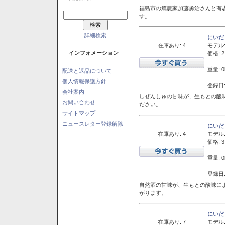
福島市の篤農家加藤勇治さんと有
す。
詳細検索
にいだ
在庫あり: 4
モデル
インフォメーション
価格: 2
重量: 0
配送と返品について
個人情報保護方針
登録日:
会社案内
しぜんしゅの甘味が、生もとの酸
お問い合わせ
ださい。
サイトマップ
ニュースレター登録解除
にいだ
在庫あり: 4
モデル
価格: 3
重量: 0
登録日:
自然酒の甘味が、生もとの酸味に
がります。
にいだ
在庫あり: 7
モデル