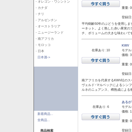
- オレゴン・ワシントン
重量: 0
- カナダ
- チリ
登録日:
- アルゼンチン
平均樹齢50年のぶどうを使用しま
- オーストラリア
ーネット。よく熟した赤い果実の
- ニュージーランド
チ、ボリュームの大きな味わいで
- 南アフリカ
- モロッコ
KWV
在庫あり: 10
モデル
- 日本
価格: 3
日本酒->
重量: 0
登録日:
南アフリカを代表するKWV社の
ヴェルド･マルベックによるシン
ルネのニュアンス、樽熟成による
あるが
在庫あり: 6
モデル
価格: 1
新着商品...
全商品...
重量: 0
登録日:
商品検索