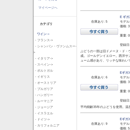
マイページへ
E ギ
在庫あり: 5
モデル
カテゴリ
価格: 3
ワイン
->
重量: 0
- フランス->
登録日:
- シャンパン・ヴァンムスー-
ぶどうの一部は旧ドメーヌ・ド・ヴ
>
成。ゴールデンイエロー。西洋サ
- イタリア->
ューム感があり、リッチな味わい
- スペイン->
- ポルトガル
Eギガ
- イギリス
在庫あり: 6
モデル
価格: 3
- オーストリア
- ブルガリア
重量: 0
- ハンガリー
登録日:
- ルーマニア
平均樹齢35年のぶどうを使用。温
- ジョージア
- イスラエル
Eギガ
- ドイツ->
在庫あり: 9
モデル
- カリフォルニア
価格: 5