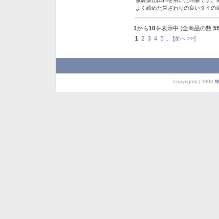
よく締めた歯ざわりの良いタイの
1
から
10
を表示中 (全商品の数:
5
1
2
3
4
5
...
[次へ >>]
Copyright(c) 2008