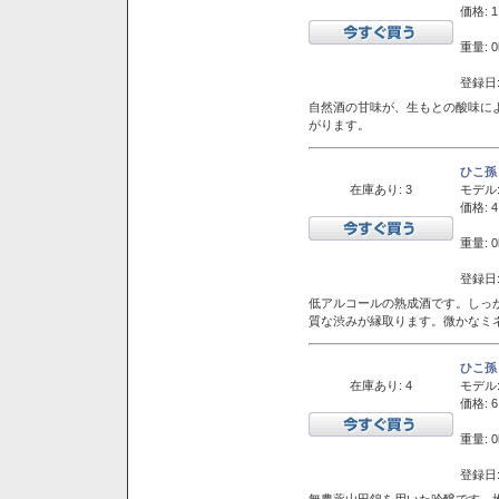
価格: 1
重量: 0
登録日:
自然酒の甘味が、生もとの酸味に
がります。
ひこ孫
在庫あり: 3
モデル
価格: 4
重量: 0
登録日:
低アルコールの熟成酒です。しっ
質な渋みが縁取ります。微かなミネ
ひこ孫
在庫あり: 4
モデル
価格: 6
重量: 0
登録日:
無農薬山田錦を用いた吟醸です。堆