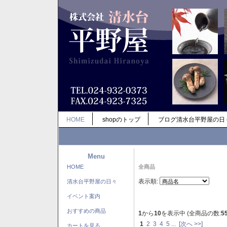
HOME
shopのトップ
ブログ清水台平野屋の日
Menu
HOME
全商品
表示順:
清水台平野屋の日々
イベント案内
おすすめの商品
1
から
10
を表示中 (全商品の数:
5
1
2
3
4
5
...
[次へ >>]
カートを見る