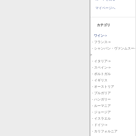
マイページへ
カテゴリ
ワイン
->
- フランス->
- シャンパン・ヴァンムスー-
>
- イタリア->
- スペイン->
- ポルトガル
- イギリス
- オーストリア
- ブルガリア
- ハンガリー
- ルーマニア
- ジョージア
- イスラエル
- ドイツ->
- カリフォルニア