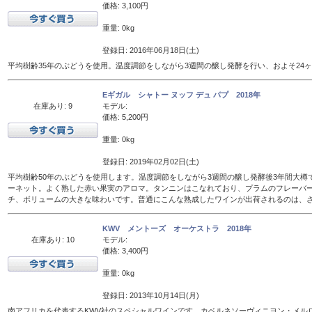
価格: 3,100円
重量: 0kg
登録日: 2016年06月18日(土)
平均樹齢35年のぶどうを使用。温度調節をしながら3週間の醸し発酵を行い、およそ24
Eギガル シャトー ヌッフ デュ パプ 2018年
在庫あり: 9
モデル:
価格: 5,200円
重量: 0kg
登録日: 2019年02月02日(土)
平均樹齢50年のぶどうを使用します。温度調節をしながら3週間の醸し発酵後3年間大樽
ーネット。よく熟した赤い果実のアロマ。タンニンはこなれており、プラムのフレーバ
チ、ボリュームの大きな味わいです。普通にこんな熟成したワインが出荷されるのは、
KWV メントーズ オーケストラ 2018年
在庫あり: 10
モデル:
価格: 3,400円
重量: 0kg
登録日: 2013年10月14日(月)
南アフリカを代表するKWV社のスペシャルワインです。カベルネソーヴィニヨン・メル