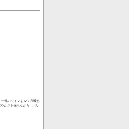
一部のワインを12ヶ月樽熟
爽やかさを保ちながら、ボリ