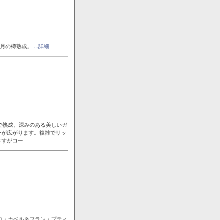
ヶ月の樽熟成。
...詳細
で熟成。深みのある美しいガ
ーが広がります。複雑でリッ
さすがコー
ロ・カベルネフラン・プティ