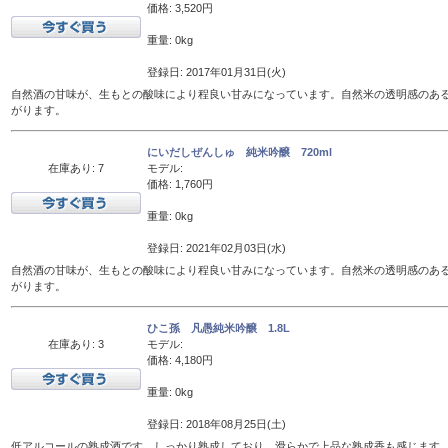
価格: 3,520円
重量: 0kg
登録日: 2017年01月31日(火)
自然酒の甘味が、生もとの酸味により程良い甘みになっています。自然米の透明感のあ
がります。
にいだしぜんしゅ 純米吟醸 720ml
在庫あり: 7
モデル:
価格: 1,760円
重量: 0kg
登録日: 2021年02月03日(水)
自然酒の甘味が、生もとの酸味により程良い甘みになっています。自然米の透明感のあ
がります。
ひこ孫 凡愚純米吟醸 1.8L
在庫あり: 3
モデル:
価格: 4,180円
重量: 0kg
登録日: 2018年08月25日(土)
低アルコールの熟成酒です。しっかり熟成しており、滑らかで上品な熟成香も感じます