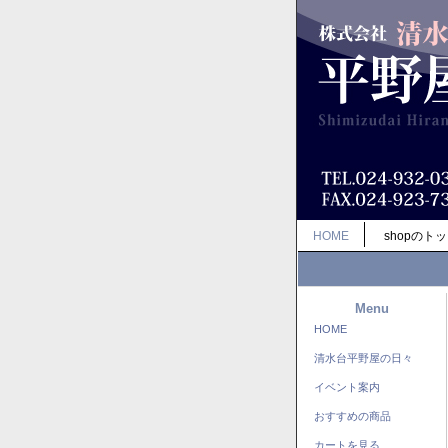
HOME
shopのト
Menu
HOME
清水台平野屋の日々
イベント案内
おすすめの商品
カートを見る