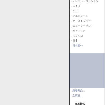
- オレゴン・ワシントン
- カナダ
- チリ
- アルゼンチン
- オーストラリア
- ニュージーランド
- 南アフリカ
- モロッコ
- 日本
日本酒->
新着商品...
全商品...
商品検索