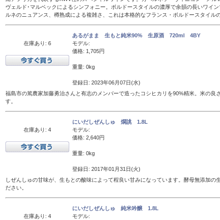
ヴェルド･マルベックによるシンフォニー。ボルドースタイルの濃厚で余韻の長いワイン
ルネのニュアンス、樽熟成による複雑さ、これは本格的なフランス・ボルドースタイル
あるがまま 生もと純米90% 生原酒 720ml 4BY
在庫あり: 6
モデル:
価格: 1,705円
重量: 0kg
登録日: 2023年06月07日(水)
福島市の篤農家加藤勇治さんと有志のメンバーで造ったコシヒカリを90%精米。米の良
す。
にいだしぜんしゅ 燗誂 1.8L
在庫あり: 4
モデル:
価格: 2,640円
重量: 0kg
登録日: 2017年01月31日(火)
しぜんしゅの甘味が、生もとの酸味によって程良い甘みになっています。酵母無添加の
ださい。
にいだしぜんしゅ 純米吟醸 1.8L
在庫あり: 4
モデル: