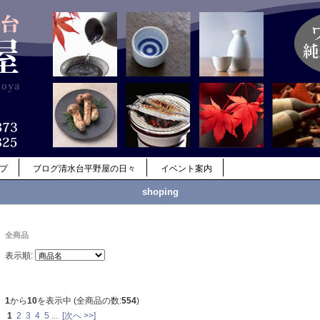
ップ
ブログ清水台平野屋の日々
イベント案内
shoping
全商品
表示順:
1
から
10
を表示中 (全商品の数:
554
)
1
2
3
4
5
...
[次へ >>]