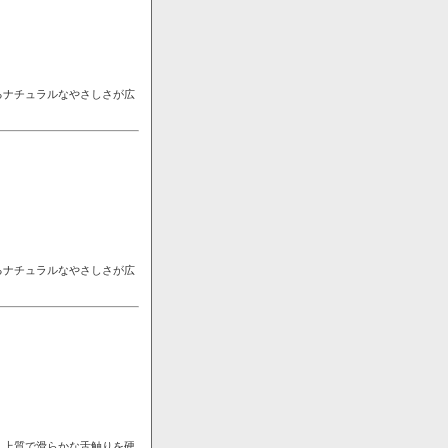
るナチュラルなやさしさが広
るナチュラルなやさしさが広
。上質で滑らかな舌触りを硬