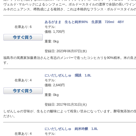
ヴェルド･マルベックによるシンフォニー。ボルドースタイルの濃厚で余韻の長いワイン
ルネのニュアンス、樽熟成による複雑さ、これは本格的なフランス・ボルドースタイル
あるがまま 生もと純米90% 生原酒 720ml 4BY
在庫あり: 6
モデル:
価格: 1,705円
重量: 0kg
登録日: 2023年06月07日(水)
福島市の篤農家加藤勇治さんと有志のメンバーで造ったコシヒカリを90%精米。米の良
す。
にいだしぜんしゅ 燗誂 1.8L
在庫あり: 4
モデル:
価格: 2,640円
重量: 0kg
登録日: 2017年01月31日(火)
しぜんしゅの甘味が、生もとの酸味によって程良い甘みになっています。酵母無添加の
ださい。
にいだしぜんしゅ 純米吟醸 1.8L
在庫あり: 4
モデル: