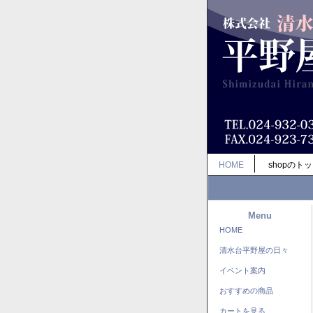
HOME
shopのト
Menu
HOME
清水台平野屋の日々
イベント案内
おすすめの商品
カートを見る