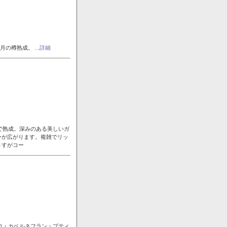
ヶ月の樽熟成。
...詳細
で熟成。深みのある美しいガ
ーが広がります。複雑でリッ
さすがコー
ロ・カベルネフラン・プティ