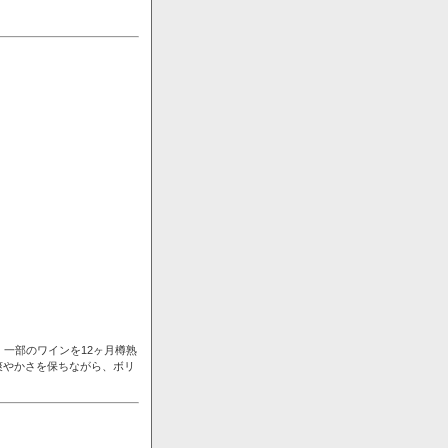
一部のワインを12ヶ月樽熟
爽やかさを保ちながら、ボリ