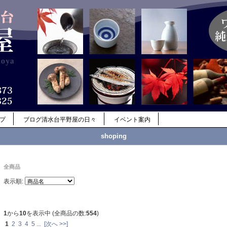
ップ
ブログ清水台平野屋の日々
イベント案内
shoping
全商品
表示順:
1
から
10
を表示中 (全商品の数:
554
)
1
2
3
4
5
...
[次へ >>]