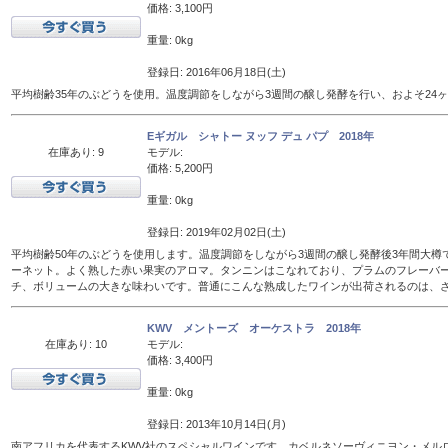
価格: 3,100円
重量: 0kg
登録日: 2016年06月18日(土)
平均樹齢35年のぶどうを使用。温度調節をしながら3週間の醸し発酵を行い、およそ24
Eギガル シャトー ヌッフ デュ パプ 2018年
在庫あり: 9
モデル:
価格: 5,200円
重量: 0kg
登録日: 2019年02月02日(土)
平均樹齢50年のぶどうを使用します。温度調節をしながら3週間の醸し発酵後3年間大樽
ーネット。よく熟した赤い果実のアロマ。タンニンはこなれており、プラムのフレーバ
チ、ボリュームの大きな味わいです。普通にこんな熟成したワインが出荷されるのは、
KWV メントーズ オーケストラ 2018年
在庫あり: 10
モデル:
価格: 3,400円
重量: 0kg
登録日: 2013年10月14日(月)
南アフリカを代表するKWV社のスペシャルワインです。カベルネソーヴィニヨン・メル