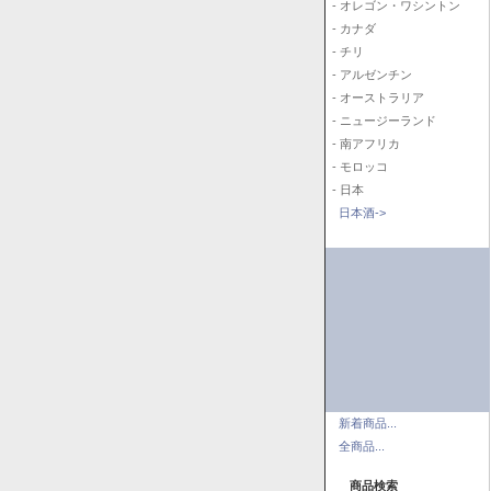
- オレゴン・ワシントン
- カナダ
- チリ
- アルゼンチン
- オーストラリア
- ニュージーランド
- 南アフリカ
- モロッコ
- 日本
日本酒->
新着商品...
全商品...
商品検索