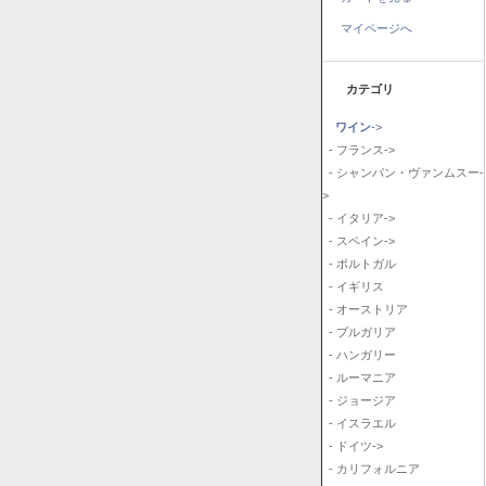
マイページへ
カテゴリ
ワイン
->
- フランス->
- シャンパン・ヴァンムスー-
>
- イタリア->
- スペイン->
- ポルトガル
- イギリス
- オーストリア
- ブルガリア
- ハンガリー
- ルーマニア
- ジョージア
- イスラエル
- ドイツ->
- カリフォルニア