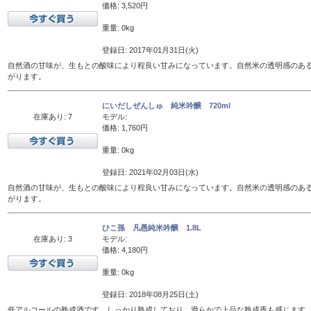
価格: 3,520円
重量: 0kg
登録日: 2017年01月31日(火)
自然酒の甘味が、生もとの酸味により程良い甘みになっています。自然米の透明感のあ
がります。
にいだしぜんしゅ 純米吟醸 720ml
在庫あり: 7
モデル:
価格: 1,760円
重量: 0kg
登録日: 2021年02月03日(水)
自然酒の甘味が、生もとの酸味により程良い甘みになっています。自然米の透明感のあ
がります。
ひこ孫 凡愚純米吟醸 1.8L
在庫あり: 3
モデル:
価格: 4,180円
重量: 0kg
登録日: 2018年08月25日(土)
低アルコールの熟成酒です。しっかり熟成しており、滑らかで上品な熟成香も感じます