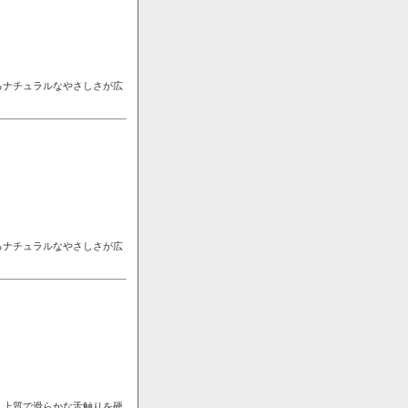
るナチュラルなやさしさが広
るナチュラルなやさしさが広
。上質で滑らかな舌触りを硬