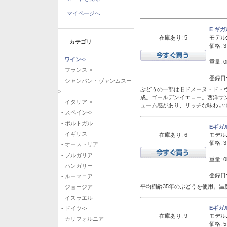
マイページへ
E ギ
在庫あり: 5
モデル
カテゴリ
価格: 3
ワイン
->
重量: 0
- フランス->
登録日:
- シャンパン・ヴァンムスー-
ぶどうの一部は旧ドメーヌ・ド・ヴ
>
成。ゴールデンイエロー。西洋サ
- イタリア->
ューム感があり、リッチな味わい
- スペイン->
- ポルトガル
Eギガ
- イギリス
在庫あり: 6
モデル
価格: 3
- オーストリア
- ブルガリア
重量: 0
- ハンガリー
登録日:
- ルーマニア
平均樹齢35年のぶどうを使用。温
- ジョージア
- イスラエル
Eギガ
- ドイツ->
在庫あり: 9
モデル
- カリフォルニア
価格: 5