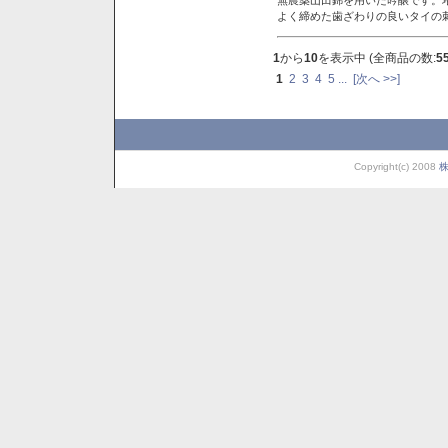
よく締めた歯ざわりの良いタイの
1
から
10
を表示中 (全商品の数:
5
1
2
3
4
5
...
[次へ >>]
Copyright(c) 2008