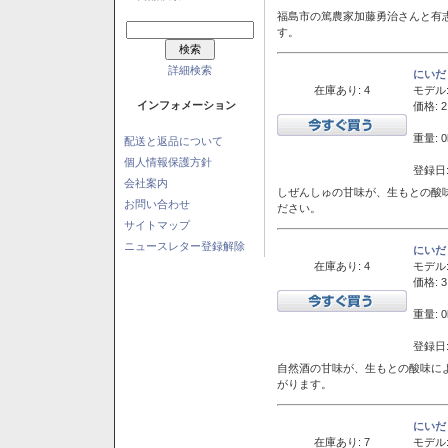
福島市の篤農家加藤勇治さんと有
す。
詳細検索
にいだ
在庫あり: 4
モデル
インフォメーション
価格: 2
重量: 0
配送と返品について
個人情報保護方針
登録日:
会社案内
しぜんしゅの甘味が、生もとの酸
お問い合わせ
ださい。
サイトマップ
ニュースレター登録解除
にいだ
在庫あり: 4
モデル
価格: 3
重量: 0
登録日:
自然酒の甘味が、生もとの酸味に
がります。
にいだ
在庫あり: 7
モデル