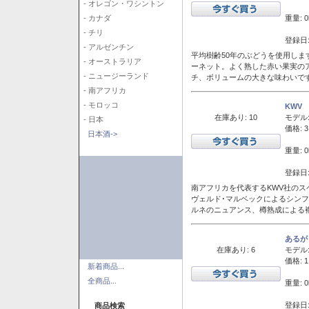
- オレゴン・ワシントン
重量: 0
- カナダ
- チリ
登録日:
- アルゼンチン
平均樹齢50年のぶどうを使用しま
- オーストラリア
ーネット。よく熟した赤い果実の
- ニュージーランド
チ、ボリュームの大きな味わいで
- 南アフリカ
- モロッコ
KWV
在庫あり: 10
モデル
- 日本
価格: 3
日本酒->
重量: 0
登録日:
南アフリカを代表するKWV社の
ヴェルド･マルベックによるシン
ルネのニュアンス、樽熟成による
あるが
在庫あり: 6
モデル
価格: 1
新着商品...
全商品...
重量: 0
登録日:
商品検索