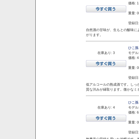
価格: 1
重量: 0
登録日:
自然酒の甘味が、生もとの酸味に
がります。
ひこ孫
在庫あり: 3
モデル
価格: 4
重量: 0
登録日:
低アルコールの熟成酒です。しっ
質な渋みが縁取ります。微かなミネ
ひこ孫
在庫あり: 4
モデル
価格: 6
重量: 0
登録日:
無農薬山田錦を用いた吟醸です。堆