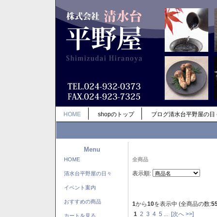
HOME
shopのトップ
ブログ清水台平野屋の日
Menu
HOME
全商品
表示順:
清水台平野屋の日々
イベント案内
おすすめの商品
1
から
10
を表示中 (全商品の数:
5
1
2
3
4
5
...
[次へ >>]
カートを見る