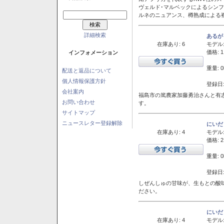
ヴェルド･マルベックによるシン
ルネのニュアンス、樽熟成による
詳細検索
あるが
在庫あり: 6
モデル
価格: 1
インフォメーション
重量: 0
配送と返品について
個人情報保護方針
登録日:
会社案内
福島市の篤農家加藤勇治さんと有
お問い合わせ
す。
サイトマップ
ニュースレター登録解除
にいだ
在庫あり: 4
モデル
価格: 2
重量: 0
登録日:
しぜんしゅの甘味が、生もとの酸
ださい。
にいだ
在庫あり: 4
モデル