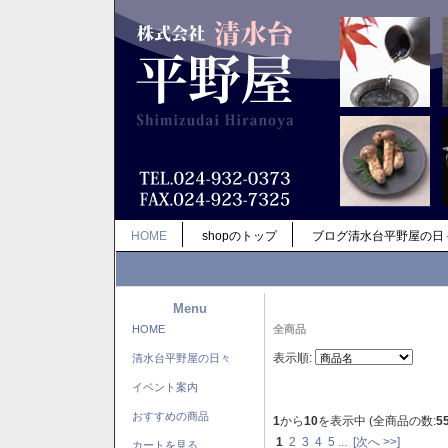
HOME
shopのトップ
ブログ清水台平野屋の日
Menu
HOME
全商品
表示順:
清水台平野屋の日々
イベント案内
おすすめの商品
1
から
10
を表示中 (全商品の数:
5
1
2
3
4
5
...
[次へ >>]
カートを見る