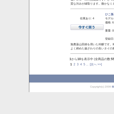
質な渋みが縁取ります。微かなミネ
ひこ孫
在庫あり: 4
モデル
価格: 6
重量: 0
登録日:
無農薬山田錦を用いた吟醸です。堆
よく締めた歯ざわりの良いタイの
1
から
10
を表示中 (全商品の数:
5
1
2
3
4
5
...
[次へ >>]
Copyright(c) 2008