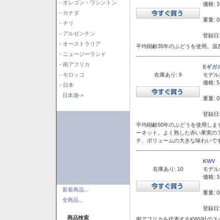
- オレゴン・ワシントン
価格: 3
- カナダ
重量: 0
- チリ
- アルゼンチン
登録日:
- オーストラリア
平均樹齢35年のぶどうを使用。温
- ニュージーランド
- 南アフリカ
Eギガ
在庫あり: 9
モデル
- モロッコ
価格: 5
- 日本
日本酒->
重量: 0
登録日:
平均樹齢50年のぶどうを使用しま
ーネット。よく熟した赤い果実の
チ、ボリュームの大きな味わいで
KWV
在庫あり: 10
モデル
価格: 3
新着商品...
重量: 0
全商品...
登録日:
商品検索
南アフリカを代表するKWV社の