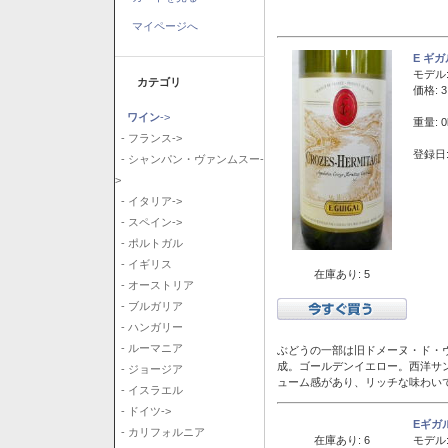
マイページへ
E ギ
モデル
カテゴリ
価格: 3
ワイン
->
重量: 0
- フランス->
登録日:
- シャンパン・ヴァンムスー-
>
- イタリア->
- スペイン->
- ポルトガル
- イギリス
在庫あり: 5
- オーストリア
- ブルガリア
- ハンガリー
- ルーマニア
ぶどうの一部は旧ドメーヌ・ド・ヴ
成。ゴールデンイエロー。西洋サ
- ジョージア
ューム感があり、リッチな味わい
- イスラエル
- ドイツ->
Eギガ
- カリフォルニア
在庫あり: 6
モデル