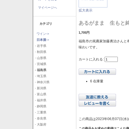
マイページへ
拡大表示
あるがまま 生もと純米
カテゴリ
1,705円
ワイン->
日本酒
->
福島市の篤農家加藤勇治さんと
- 岩手県
味わいです。
- 秋田県
- 山形県
カートに入れる:
- 宮城県
- 福島県
- 埼玉県
6 在庫量
- 神奈川県
- 新潟県
- 富山県
- 福井県
- 静岡県
- 三重県
- 奈良県
この商品は2023年06月07日(
- 大阪府
この商品をお求めの客様はこんな