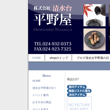
HOME
shopのトップ
ブログ清水台平野屋の日
Menu
商品1/27
HOME
清水台平野屋の日々
イベント案内
おすすめの商品
カートを見る