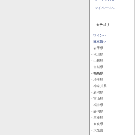
マイページへ
カテゴリ
ワイン->
日本酒
->
- 岩手県
- 秋田県
- 山形県
- 宮城県
- 福島県
- 埼玉県
- 神奈川県
- 新潟県
- 富山県
- 福井県
- 静岡県
- 三重県
- 奈良県
- 大阪府