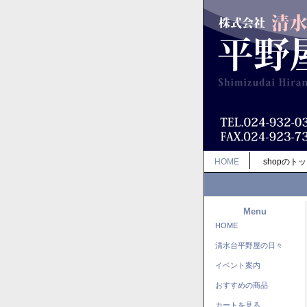
HOME
shopのト
Menu
HOME
清水台平野屋の日々
イベント案内
おすすめの商品
カートを見る