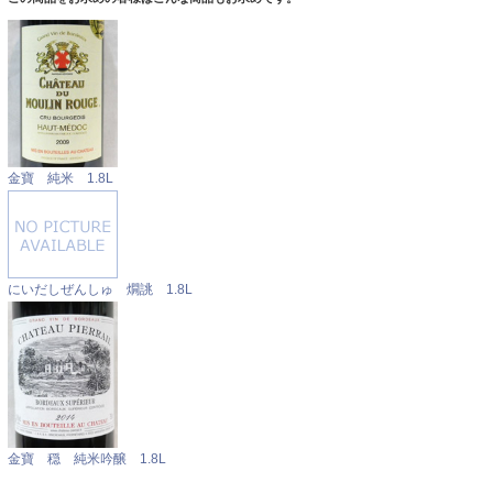
金寶 純米 1.8L
にいだしぜんしゅ 燗誂 1.8L
金寶 穏 純米吟醸 1.8L