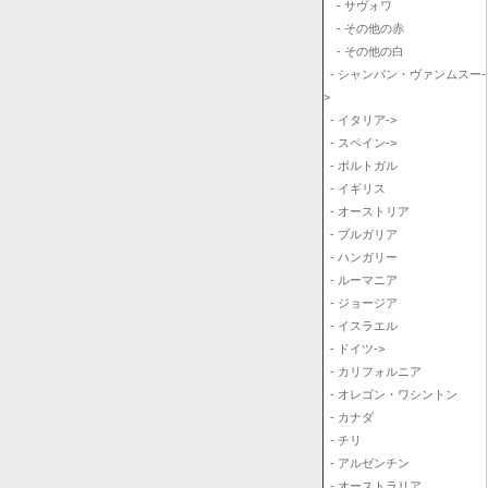
- サヴォワ
- その他の赤
- その他の白
- シャンパン・ヴァンムスー-
>
- イタリア->
- スペイン->
- ポルトガル
- イギリス
- オーストリア
- ブルガリア
- ハンガリー
- ルーマニア
- ジョージア
- イスラエル
- ドイツ->
- カリフォルニア
- オレゴン・ワシントン
- カナダ
- チリ
- アルゼンチン
- オーストラリア