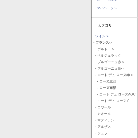
マイページへ
カテゴリ
ワイン
->
- フランス
->
- ボルドー->
- ベルジュラック
- ブルゴーニュ赤->
- ブルゴーニュ白->
- コート デュ ローヌ赤
->
- ローヌ北部
- ローヌ南部
- コート デュ ローヌAOC
- コート デュ ローヌ 白
- ロワール
- カオール
- マディラン
- アルザス
- ジュラ