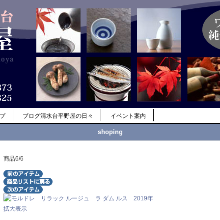
ップ
ブログ清水台平野屋の日々
イベント案内
shoping
商品6/6
拡大表示