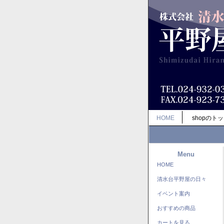
HOME
shopのト
Menu
HOME
清水台平野屋の日々
イベント案内
おすすめの商品
カートを見る