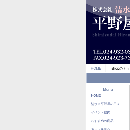
HOME
shopのト
Menu
HOME
清水台平野屋の日々
イベント案内
おすすめの商品
カートを見る