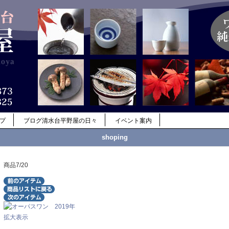
ップ
ブログ清水台平野屋の日々
イベント案内
shoping
商品7/20
拡大表示