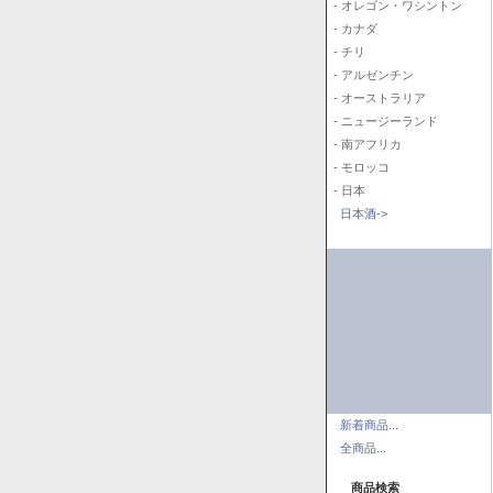
- オレゴン・ワシントン
- カナダ
- チリ
- アルゼンチン
- オーストラリア
- ニュージーランド
- 南アフリカ
- モロッコ
- 日本
日本酒->
新着商品...
全商品...
商品検索