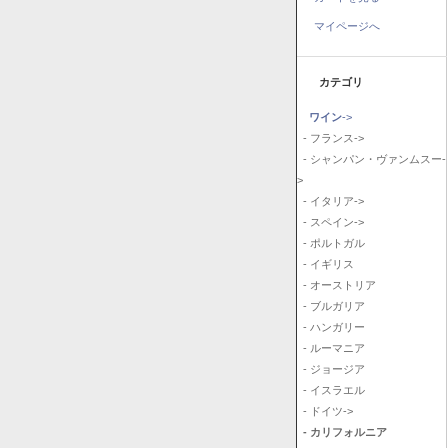
マイページへ
カテゴリ
ワイン
->
- フランス->
- シャンパン・ヴァンムスー-
>
- イタリア->
- スペイン->
- ポルトガル
- イギリス
- オーストリア
- ブルガリア
- ハンガリー
- ルーマニア
- ジョージア
- イスラエル
- ドイツ->
- カリフォルニア