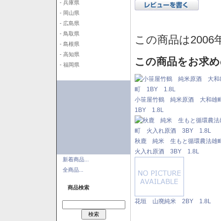
- 兵庫県
- 岡山県
- 広島県
- 鳥取県
この商品は2006
- 島根県
- 高知県
この商品をお求め
- 福岡県
小笹屋竹鶴 純米原酒 大和
1BY 1.8L
秋鹿 純米 生もと循環農法
火入れ原酒 3BY 1.8L
新着商品...
全商品...
商品検索
花垣 山廃純米 2BY 1.8L