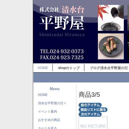
HOME
shopのトップ
ブログ清水台平野屋の日
Menu
商品3/5
HOME
清水台平野屋の日々
イベント案内
おすすめの商品
カートを見る