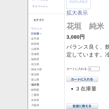
マイページへ
拡大表示
カテゴリ
花垣 純米 1
ワイン->
日本酒
->
3,080円
- 岩手県
- 秋田県
バランス良く、
- 山形県
定しています。
- 宮城県
- 福島県
- 埼玉県
カートに入れる:
- 神奈川県
- 新潟県
- 富山県
- 福井県
3 在庫量
- 静岡県
- 三重県
- 奈良県
- 大阪府