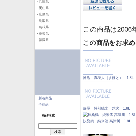
- 兵庫県
- 岡山県
- 広島県
- 鳥取県
- 島根県
この商品は2006
- 高知県
- 福岡県
この商品をお求め
神亀 真穂人（まほと） 1.8L
新着商品...
全商品...
綿屋 特別純米 弐火 1.8L
商品検索
扶桑鶴 純米酒 高津川 1.8L