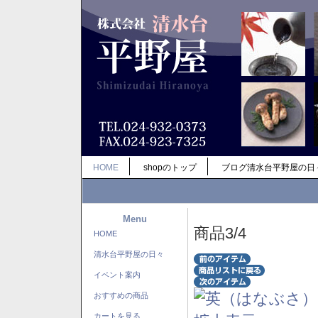
HOME
shopのトップ
ブログ清水台平野屋の日
Menu
商品3/4
HOME
清水台平野屋の日々
イベント案内
おすすめの商品
カートを見る