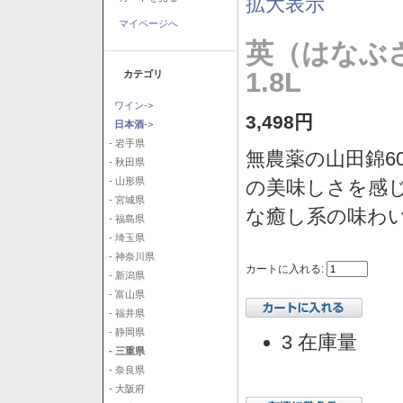
拡大表示
マイページへ
英（はなぶ
1.8L
カテゴリ
ワイン->
3,498円
日本酒
->
- 岩手県
無農薬の山田錦6
- 秋田県
- 山形県
の美味しさを感
- 宮城県
な癒し系の味わ
- 福島県
- 埼玉県
- 神奈川県
カートに入れる:
- 新潟県
- 富山県
- 福井県
- 静岡県
3 在庫量
- 三重県
- 奈良県
- 大阪府