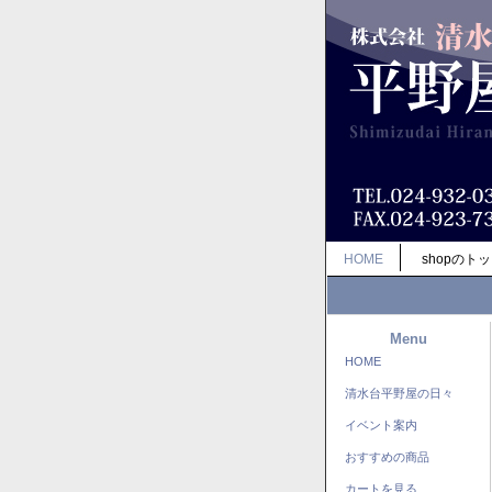
HOME
shopのト
Menu
HOME
清水台平野屋の日々
イベント案内
おすすめの商品
カートを見る