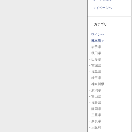
マイページへ
カテゴリ
ワイン->
日本酒
->
- 岩手県
- 秋田県
- 山形県
- 宮城県
- 福島県
- 埼玉県
- 神奈川県
- 新潟県
- 富山県
- 福井県
- 静岡県
- 三重県
- 奈良県
- 大阪府