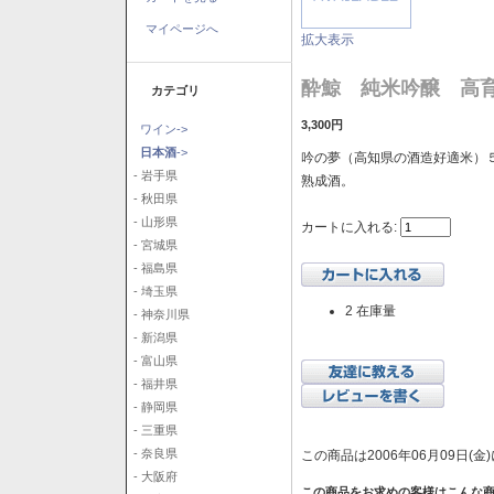
マイページへ
拡大表示
酔鯨 純米吟醸 高育5
カテゴリ
3,300円
ワイン->
日本酒
->
吟の夢（高知県の酒造好適米）５
- 岩手県
熟成酒。
- 秋田県
- 山形県
カートに入れる:
- 宮城県
- 福島県
- 埼玉県
2 在庫量
- 神奈川県
- 新潟県
- 富山県
- 福井県
- 静岡県
- 三重県
- 奈良県
この商品は2006年06月09日(
- 大阪府
この商品をお求めの客様はこんな