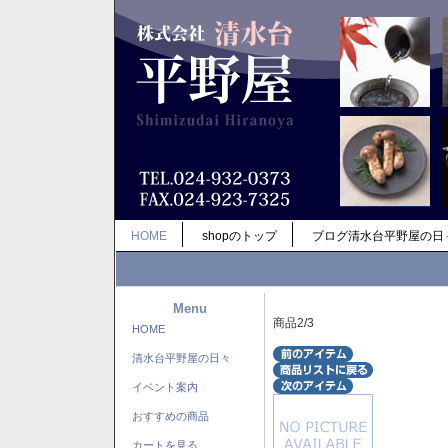
HOME
shopのトップ
ブログ清水台平野屋の日
Menu
商品2/3
HOME
清水台平野屋の日々
イベント案内
おすすめの商品
カートを見る