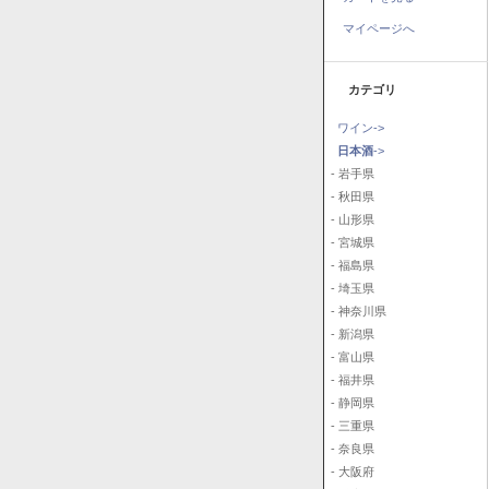
マイページへ
カテゴリ
ワイン->
日本酒
->
- 岩手県
- 秋田県
- 山形県
- 宮城県
- 福島県
- 埼玉県
- 神奈川県
- 新潟県
- 富山県
- 福井県
- 静岡県
- 三重県
- 奈良県
- 大阪府