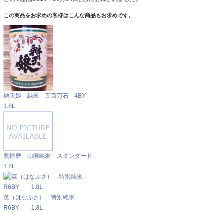
この商品をお求めの客様はこんな商品もお求めです。
辧天娘 純米 五百万石 4BY
1.8L
奥播磨 山廃純米 スタンダード
1.8L
英（はなぶさ） 特別純米
R6BY 1.8L