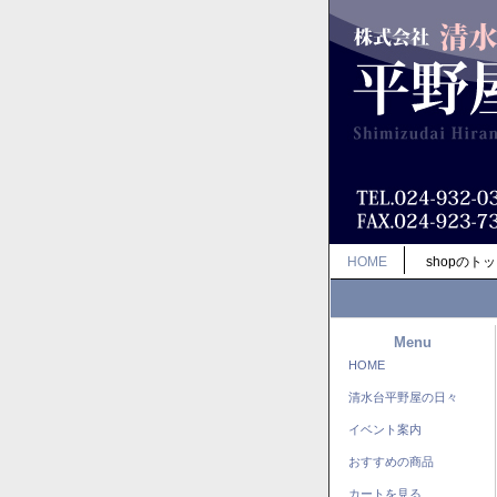
HOME
shopのト
Menu
HOME
清水台平野屋の日々
イベント案内
おすすめの商品
カートを見る